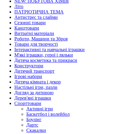
NEW: ПОБУТОВА ХІМІЯ
Літо
ПАТРІОТИЧНА ТЕМА
Антистрес та слайми
Сезонні товари
Канцтовари
Витратні матеріали
Роботи, Машини та Зброя
Товари для творчості
Інтерактивні та навчальні іграшки
М'які іграшки, герої і ляльки
Дитяча косметика та прикраси
Конструктори
Дитячий транспорт
Ігрові набори
Дитяча кімната і декор
Настільні ігри, пазли
Догляд за дитиною
Дерев'яні іграшки
Спорттовари
Активні ігри
Баскетбол і волейбол
Боулінг
Дартс
Скакалки