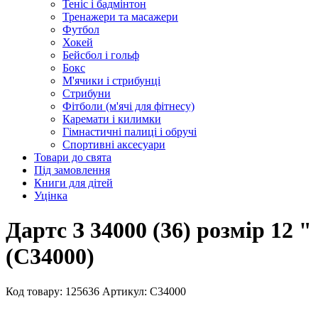
Теніс і бадмінтон
Тренажери та масажери
Футбол
Хокей
Бейсбол і гольф
Бокс
М'ячики і стрибунці
Стрибуни
Фітболи (м'ячі для фітнесу)
Каремати і килимки
Гімнастичні палиці і обручі
Спортивні аксесуари
Товари до свята
Під замовлення
Книги для дітей
Уцінка
Дартс З 34000 (36) розмір 12 "
(C34000)
Код товару: 125636
Артикул: C34000