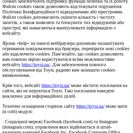
cookies забезпечують підтримку функцій безпеки та їх роботу.
Файли cookies також дозволяють відстежувати порушення
Політики Конфіденційності відвідувачами або пристроями.
Файли cookies допомагають оцінити кількість і частоту
запитів, а також виявляти та блокувати тих відвідувачів або
пристрої, які намагаються маніпулювати інформацією з
вебсайту.
Ярлик «help» на панелі веббраузера допоможе налаштувати
отримання повідомлення від браузера, перевірити нові cookies
або відключити cookies. Пам’ятайте, що cookies дозволяють
вам повною мірою користуватися всіма можливостями
вебсайту
https://toysi.ua/
. Для забезпечення повного
обслуговування від Toysi, радимо вам залишати cookies
ввімкненими.
Крім того, вебсайт
https://toysi.ua/
може містити посилання на
сайти, які не керуються Toysi. Такі посилання наведені
виключно для інформаційних цілей.
Технічне оснащення сторінок сайту
https://toysi.ua/
може мати
(в собі) модулі:
· Соціальної мережі Facebook (facebook.com) та Instagram
(instagram.com), управління яких відбувається зі штаб-
квартири компанії Facebook Inc, Facebook Corporate Office,