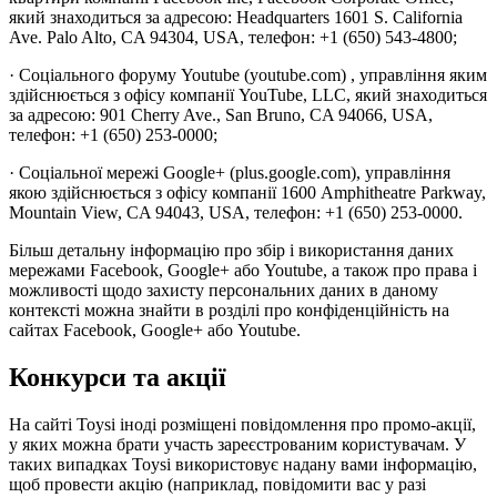
який знаходиться за адресою: Headquarters 1601 S. California
Ave. Palo Alto, CA 94304, USA, телефон: +1 (650) 543-4800;
· Соціального форуму Youtube (youtube.com) , управління яким
здійснюється з офісу компанії YouTube, LLC, який знаходиться
за адресою: 901 Cherry Ave., San Bruno, CA 94066, USA,
телефон: +1 (650) 253-0000;
· Соціальної мережі Google+ (plus.google.com), управління
якою здійснюється з офісу компанії 1600 Amphitheatre Parkway,
Mountain View, CA 94043, USA, телефон: +1 (650) 253-0000.
Більш детальну інформацію про збір і використання даних
мережами Facebook, Google+ або Youtube, а також про права і
можливості щодо захисту персональних даних в даному
контексті можна знайти в розділі про конфіденційність на
сайтах Facebook, Google+ або Youtube.
Конкурси та акції
На сайті Toysi іноді розміщені повідомлення про промо-акції,
у яких можна брати участь зареєстрованим користувачам. У
таких випадках Toysi використовує надану вами інформацію,
щоб провести акцію (наприклад, повідомити вас у разі