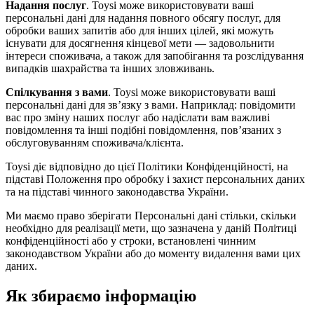
Надання послуг
. Toysi може використовувати ваші
персональні дані для надання повного обсягу послуг, для
обробки ваших запитів або для інших цілей, які можуть
існувати для досягнення кінцевої мети — задовольнити
інтереси споживача, а також для запобігання та розслідування
випадків шахрайства та інших зловживань.
Спілкування з вами
. Toysi може використовувати ваші
персональні дані для зв’язку з вами. Наприклад: повідомити
вас про зміну наших послуг або надіслати вам важливі
повідомлення та інші подібні повідомлення, пов’язаних з
обслуговуванням споживача/клієнта.
Toysi діє відповідно до цієї Політики Конфіденційності, на
підставі Положення про обробку і захист персональних даних
та на підставі чинного законодавства України.
Ми маємо право зберігати Персональні дані стільки, скільки
необхідно для реалізації мети, що зазначена у даній Політиці
конфіденційності або у строки, встановлені чинним
законодавством України або до моменту видалення вами цих
даних.
Як збираємо інформацію