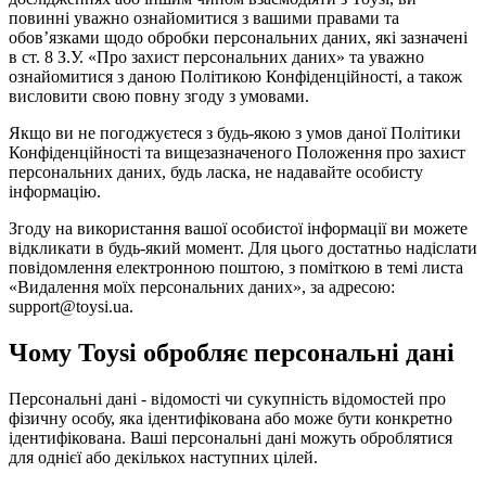
повинні уважно ознайомитися з вашими правами та
обов’язками щодо обробки персональних даних, які зазначені
в ст. 8 З.У. «Про захист персональних даних» та уважно
ознайомитися з даною Політикою Конфіденційності, а також
висловити свою повну згоду з умовами.
Якщо ви не погоджуєтеся з будь-якою з умов даної Політики
Конфіденційності та вищезазначеного Положення про захист
персональних даних, будь ласка, не надавайте особисту
інформацію.
Згоду на використання вашої особистої інформації ви можете
відкликати в будь-який момент. Для цього достатньо надіслати
повідомлення електронною поштою, з поміткою в темі листа
«Видалення моїх персональних даних», за адресою:
support@toysi.ua.
Чому Toysi обробляє персональні дані
Персональні дані - відомості чи сукупність відомостей про
фізичну особу, яка ідентифікована або може бути конкретно
ідентифікована. Ваші персональні дані можуть оброблятися
для однієї або декількох наступних цілей.