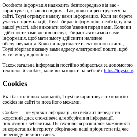
Особиста інформація надходить безпосередньо від вас -
користувача, з вашого відома. Так, коли ви реєструєтеся на
сайті, Toysi отримує надану вами інформацію. Коли ви берете
участь в промо-акції, Toysi збирає інформацію, необхідну для
вашої участі, аби виконати зобов’язання перед вами. Коли ви
здійснюєте замовлення послуг, збирається вказана вами
інформація, щоб мати змогу здійснити належне
обслуговування. Коли ви надсилаєте електронного листа,
Toysi зберігає вказану вами адресу електронної пошти, щоб
мати змогу відповісти.
Також загальна інформація постійно збирається за допомогою
технологій cookies, коли ви заходите на вебсайт
https://toysi.ua/
.
Cookies
Як і багато інших компаній, Toysi використовує технологію
cookies на сайті та поза його межами.
Cookies — це уривки інформації, які вебсайт передає на
жорсткий диск споживача для зберігання інформації,
пов’язаної з вебсайтом. Ця технологія розширює можливості
використання інтернету, зберігаючи ваші пріоритети під час
перегляду певного сайту.