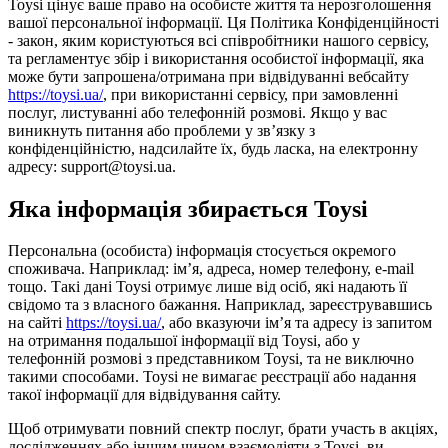
Toysi цінує ваше право на особисте життя та нерозголошення
вашої персональної інформації. Ця Політика Конфіденційності
- закон, яким користуються всі співробітники нашого сервісу,
та регламентує збір і використання особистої інформації, яка
може бути запрошена/отримана при відвідуванні вебсайту
https://toysi.ua/
, при використанні сервісу, при замовленні
послуг, листуванні або телефонній розмові. Якщо у вас
виникнуть питання або проблеми у зв’язку з
конфіденційністю, надсилайте їх, будь ласка, на електронну
адресу: support@toysi.ua.
Яка інформація збирається Toysi
Персональна (особиста) інформація стосується окремого
споживача. Наприклад: ім’я, адреса, номер телефону, e-mail
тощо. Такі дані Toysi отримує лише від осіб, які надають її
свідомо та з власного бажання. Наприклад, зареєструвавшись
на сайті
https://toysi.ua/
, або вказуючи ім’я та адресу із запитом
на отримання подальшої інформації від Toysi, або у
телефонній розмові з представником Toysi, та не виключно
такими способами. Toysi не вимагає реєстрації або надання
такої інформації для відвідування сайту.
Щоб отримувати повний спектр послуг, брати участь в акціях,
дослідженнях або іншим чином взаємодіяти з Toysi, ви