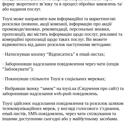
форму зворотного зв’язку та в процесі обробки замовлень та/
або надання послуг.
Toysi може направляти вам інформаційні та маркетингові
розсилки (новини, акції компанії, інформацію про акції/
промокоди/знижки, рекомендації, персональні знижки,
пропозиції), які містять інформацію щодо послуг, рекламні та
комерційні пропозиції щодо таких послуг. Ви можете
відмовитись від даних розсилок наступними методами:
· Натиснувши кнопку “Відписатись” в email-листах;
· Заборонивши надсилання повідомлення через чати (опція
“Заблокувати”);
· Покинувши спільноти Toysi в соціальних мережах;
· Вибравши іконку “замок” на toysi.ua (Свідчення про сайт) та
заборонивши надсилання web-push повідомлень.
Toysi здійснює надсилання повідомлення та розсилок шляхом
телекомунікаційних мереж, у вигляді голосового з’єднання,
email-листів, SMS-повідомлень, через чати спілкування та
іншими доступними сьогодні або у майбутньому засобами.