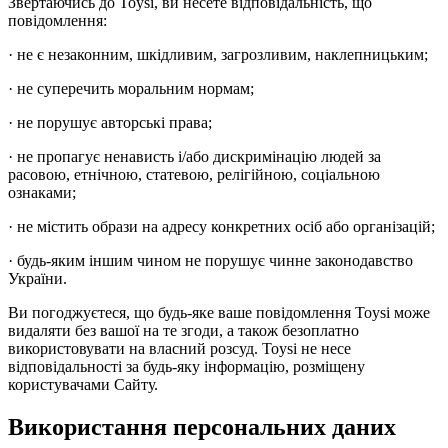
Звертаючись до Toysi, ви несете відповідальність, що
повідомлення:
· не є незаконним, шкідливим, загрозливим, наклепницьким;
· не суперечить моральним нормам;
· не порушує авторські права;
· не пропагує ненависть і/або дискримінацію людей за
расовою, етнічною, статевою, релігійною, соціальною
ознаками;
· не містить образи на адресу конкретних осіб або організацій;
· будь-яким іншим чином не порушує чинне законодавство
України.
Ви погоджуєтеся, що будь-яке ваше повідомлення Toysi може
видаляти без вашої на те згоди, а також безоплатно
використовувати на власний розсуд. Toysi не несе
відповідальності за будь-яку інформацію, розміщену
користувачами Сайту.
Використання персональних даних