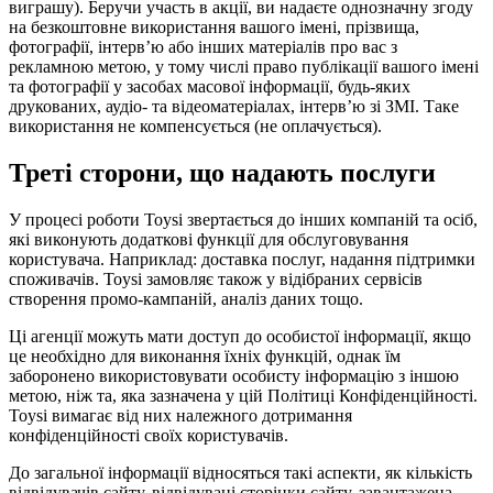
виграшу). Беручи участь в акції, ви надаєте однозначну згоду
на безкоштовне використання вашого імені, прізвища,
фотографії, інтерв’ю або інших матеріалів про вас з
рекламною метою, у тому числі право публікації вашого імені
та фотографії у засобах масової інформації, будь-яких
друкованих, аудіо- та відеоматеріалах, інтерв’ю зі ЗМІ. Таке
використання не компенсується (не оплачується).
Треті сторони, що надають послуги
У процесі роботи Toysi звертається до інших компаній та осіб,
які виконують додаткові функції для обслуговування
користувача. Наприклад: доставка послуг, надання підтримки
споживачів. Toysi замовляє також у відібраних сервісів
створення промо-кампаній, аналіз даних тощо.
Ці агенції можуть мати доступ до особистої інформації, якщо
це необхідно для виконання їхніх функцій, однак їм
заборонено використовувати особисту інформацію з іншою
метою, ніж та, яка зазначена у цій Політиці Конфіденційності.
Toysi вимагає від них належного дотримання
конфіденційності своїх користувачів.
До загальної інформації відносяться такі аспекти, як кількість
відвідувачів сайту, відвідувані сторінки сайту, завантажена