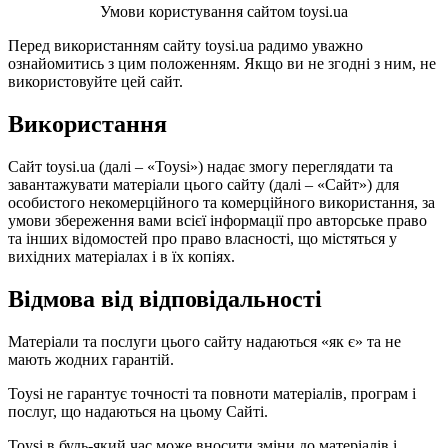
Умови користування сайтом toysi.ua
Перед використанням сайту toysi.ua радимо уважно
ознайомитись з цим положенням. Якщо ви не згодні з ним, не
використовуйте цей сайт.
Використання
Сайт toysi.ua (далі – «Toysi») надає змогу переглядати та
завантажувати матеріали цього сайту (далі – «Сайт») для
особистого некомерційного та комерційного використання, за
умови збереження вами всієї інформації про авторське право
та інших відомостей про право власності, що містяться у
вихідних матеріалах і в їх копіях.
Відмова від відповідальності
Матеріали та послуги цього сайту надаються «як є» та не
мають жодних гарантій.
Toysi не гарантує точності та повноти матеріалів, програм і
послуг, що надаються на цьому Сайті.
Toysi в будь-який час може вносити зміни до матеріалів і