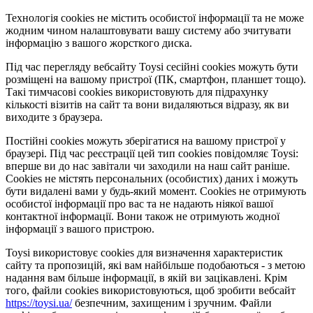
Технологія cookies не містить особистої інформації та не може
жодним чином налаштовувати вашу систему або зчитувати
інформацію з вашого жорсткого диска.
Під час перегляду вебсайту Toysi сесійні cookies можуть бути
розміщені на вашому пристрої (ПК, смартфон, планшет тощо).
Такі тимчасові cookies використовують для підрахунку
кількості візитів на сайт та вони видаляються відразу, як ви
виходите з браузера.
Постійні cookies можуть зберігатися на вашому пристрої у
браузері. Під час реєстрації цей тип cookies повідомляє Toysi:
вперше ви до нас завітали чи заходили на наш сайт раніше.
Cookies не містять персональних (особистих) даних і можуть
бути видалені вами у будь-який момент. Сookies не отримують
особистої інформації про вас та не надають ніякої вашої
контактної інформації. Вони також не отримують жодної
інформації з вашого пристрою.
Toysi використовує cookies для визначення характеристик
сайту та пропозицій, які вам найбільше подобаються - з метою
надання вам більше інформації, в якій ви зацікавлені. Крім
того, файли cookies використовуються, щоб зробити вебсайт
https://toysi.ua/
безпечним, захищеним і зручним. Файли