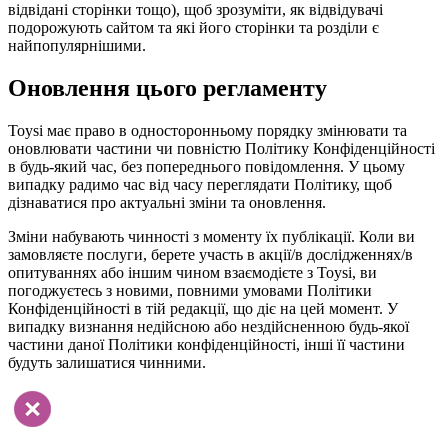
відвідані сторінки тощо), щоб зрозуміти, як відвідувачі
подорожують сайтом та які його сторінки та розділи є
найпопулярнішими.
Оновлення цього регламенту
Toysi має право в односторонньому порядку змінювати та
оновлювати частини чи повністю Політику Конфіденційності
в будь-який час, без попереднього повідомлення. У цьому
випадку радимо час від часу переглядати Політику, щоб
дізнаватися про актуальні зміни та оновлення.
Зміни набувають чинності з моменту їх публікації. Коли ви
замовляєте послуги, берете участь в акції/в дослідженнях/в
опитуваннях або іншим чином взаємодієте з Toysi, ви
погоджуєтесь з новими, повними умовами Політики
Конфіденційності в тій редакції, що діє на цей момент. У
випадку визнання недійсною або нездійсненною будь-якої
частини даної Політики конфіденційності, інші її частини
будуть залишатися чинними.