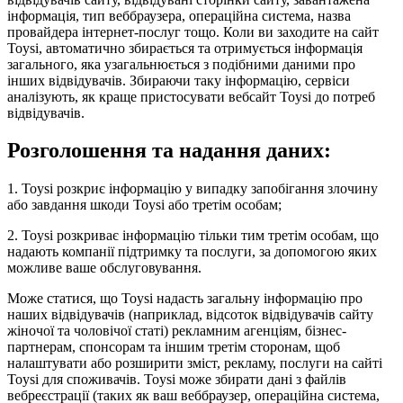
інформація, тип веббраузера, операційна система, назва
провайдера інтернет-послуг тощо. Коли ви заходите на сайт
Toysi, автоматично збирається та отримується інформація
загального, яка узагальнюється з подібними даними про
інших відвідувачів. Збираючи таку інформацію, сервіси
аналізують, як краще пристосувати вебсайт Toysi до потреб
відвідувачів.
Розголошення та надання даних:
1. Toysi розкриє інформацію у випадку запобігання злочину
або завдання шкоди Toysi або третім особам;
2. Toysi розкриває інформацію тільки тим третім особам, що
надають компанії підтримку та послуги, за допомогою яких
можливе ваше обслуговування.
Може статися, що Toysi надасть загальну інформацію про
наших відвідувачів (наприклад, відсоток відвідувачів сайту
жіночої та чоловічої статі) рекламним агенціям, бізнес-
партнерам, спонсорам та іншим третім сторонам, щоб
налаштувати або розширити зміст, рекламу, послуги на сайті
Toysi для споживачів. Toysi може збирати дані з файлів
вебреєстрації (таких як ваш веббраузер, операційна система,