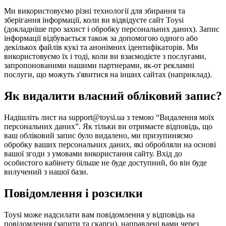
Ми використовуємо різні технології для збирання та
зберігання інформації, коли ви відвідуєте сайт Toysi
(
докладніше про захист і обробку персональних даних
). Запис
інформації відбувається також за допомогою одного або
декількох файлів кукі та анонімних ідентифікаторів. Ми
використовуємо їх і тоді, коли ви взаємодієте з послугами,
запропонованими нашими партнерами, як-от рекламні
послуги, що можуть з'явитися на інших сайтах (наприклад).
Як видалити власний обліковий запис?
Надішліть лист на support@toysi.ua з темою “Видалення моїх
персональних даних”. Як тільки ви отримаєте відповідь, що
ваш обліковий запис було видалено, ми призупиняємо
обробку ваших персональних даних, які обробляли на основі
вашої згоди з умовами використання сайту. Вхід до
особистого кабінету більше не буде доступний, бо він буде
вилучений з нашої бази.
Повідомлення і розсилки
Toysi може надсилати вам повідомлення у відповідь на
повідомлення (запити та скарги), направлені вами через