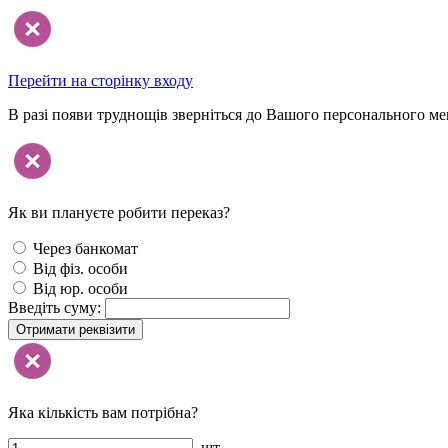
Перейти на сторінку входу
В разі появи труднощів зверніться до Вашого персонального м
Як ви плануєте робити переказ?
Через банкомат
Від фіз. особи
Від юр. особи
Введіть суму:
Отримати реквізити
Яка кількість вам потрібна?
шт.