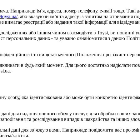
. Наприклад: ім’я, адреса, номер телефону, e-mail тощо. Такі дан
//toysi.ua/
, або вказуючи ім’я та адресу із запитом на отримання по
 вимагає реєстрації або надання такої інформації для відвідуван
 дослідженнях або іншим чином взаємодіяти з Toysi, ви повинні
захист персональних даних» та уважно ознайомитися з даною Полі
нфіденційності та вищезазначеного Положення про захист персон
ідкликати в будь-який момент. Для цього достатньо надіслати п
i.ua.
чну особу, яка ідентифікована або може бути конкретно ідентифік
 дані для надання повного обсягу послуг, для обробки ваших запи
 запобігання та розслідування випадків шахрайства та інших зло
альні дані для зв’язку з вами. Наприклад: повідомити вас про зм
ивача/клієнта.