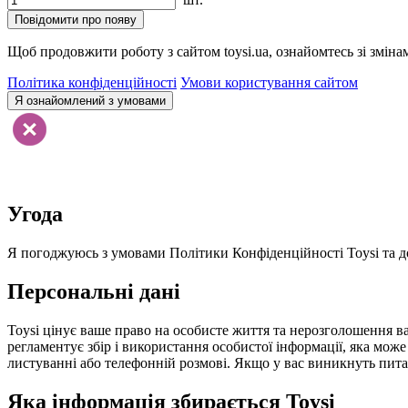
Повідомити про появу
Щоб продовжити роботу з сайтом toysi.ua, ознайомтесь зі зміна
Політика конфіденційності
Умови користування сайтом
Я ознайомлений з умовами
Угода
Я погоджуюсь з умовами Політики Конфіденційності Toysi та до
Персональні дані
Toysi цінує ваше право на особисте життя та нерозголошення ва
регламентує збір і використання особистої інформації, яка мож
листуванні або телефонній розмові. Якщо у вас виникнуть питанн
Яка інформація збирається Toysi