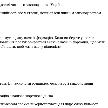
ідставі чинного законодавства України.
денційності або у строки, встановлені чинним законодавством
 отримує надану вами інформацію. Коли ви берете участь в
амовлення послуг, збирається вказана вами інформація, щоб мати
ої пошти, щоб мати змогу відповісти.
сайтом. Ця технологія розширює можливості використання
мацію з вашого жорсткого диска.
 тимчасові cookies використовують для підрахунку кількості