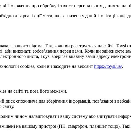
ставі Положення про обробку і захист персональних даних та на п
обхідно для реалізації мети, що зазначена у даній Політиці конфі
ача, з вашого відома. Так, коли ви реєструєтеся на сайті, Toysi
сті, аби виконати зобов’язання перед вами. Коли ви здійснюєте з
лектронного листа, Toysi зберігає вказану вами адресу електронн
хнологій cookies, коли ви заходите на вебсайт
https://toysi.ua/
.
ies на сайті та поза його межами.
кий диск споживача для зберігання інформації, пов’язаної з веб
о сайту.
е жодним чином налаштовувати вашу систему або зчитувати інфор
розміщені на вашому пристрої (ПК, смартфон, планшет тощо). Такі