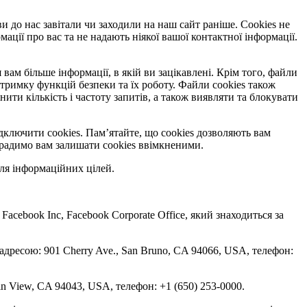
ви до нас завітали чи заходили на наш сайт раніше. Cookies не
ації про вас та не надають ніякої вашої контактної інформації.
вам більше інформації, в якій ви зацікавлені. Крім того, файли
тримку функцій безпеки та їх роботу. Файли cookies також
и кількість і частоту запитів, а також виявляти та блокувати
дключити cookies. Пам’ятайте, що cookies дозволяють вам
, радимо вам залишати cookies ввімкненими.
ля інформаційних цілей.
 Facebook Inc, Facebook Corporate Office, який знаходиться за
 адресою: 901 Cherry Ave., San Bruno, CA 94066, USA, телефон:
in View, CA 94043, USA, телефон: +1 (650) 253-0000.