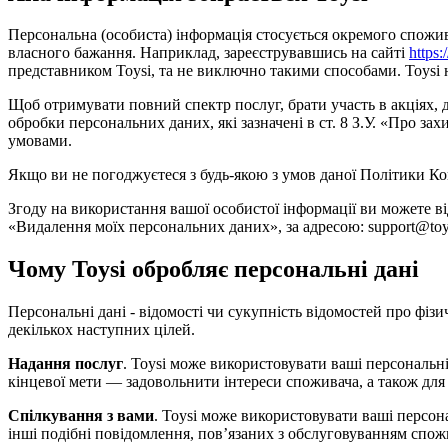
Персональна (особиста) інформація стосується окремого споживача
власного бажання. Наприклад, зареєструвавшись на сайті
https:
представником Toysi, та не виключно такими способами. Toysi не
Щоб отримувати повний спектр послуг, брати участь в акціях,
обробки персональних даних, які зазначені в ст. 8 З.У. «Про 
умовами.
Якщо ви не погоджуєтеся з будь-якою з умов даної Політики Ко
Згоду на використання вашої особистої інформації ви можете в
«Видалення моїх персональних даних», за адресою: support@toys
Чому Toysi обробляє персональні дані
Персональні дані - відомості чи сукупність відомостей про фізи
декількох наступних цілей.
Надання послуг
. Toysi може використовувати ваші персональні
кінцевої мети — задовольнити інтереси споживача, а також для
Спілкування з вами
. Toysi може використовувати ваші персон
інші подібні повідомлення, пов’язаних з обслуговуванням спож