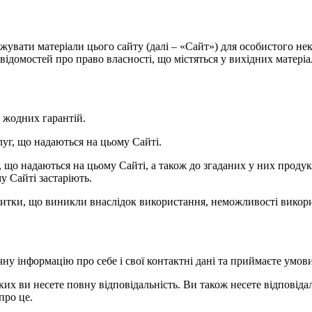
нтажувати матеріали цього сайту (далі – «Сайт») для особистого 
ідомостей про право власності, що містяться у вихідних матеріала
ь жодних гарантій.
слуг, що надаються на цьому Сайті.
уг, що надаються на цьому Сайті, а також до згаданих у них прод
у Сайті застаріють.
 збитки, що виникли внаслідок використання, неможливості викори
чну інформацію про себе і свої контактні дані та приймаєте умов
яких ви несете повну відповідальність. Ви також несете відповідаль
про це.