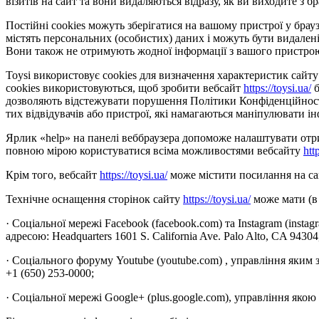
візитів на сайт та вони видаляються відразу, як ви виходите з бр
Постійні cookies можуть зберігатися на вашому пристрої у браузе
містять персональних (особистих) даних і можуть бути видалені
Вони також не отримують жодної інформації з вашого пристро
Toysi використовує cookies для визначення характеристик сайту 
cookies використовуються, щоб зробити вебсайт
https://toysi.ua/
б
дозволяють відстежувати порушення Політики Конфіденційності 
тих відвідувачів або пристрої, які намагаються маніпулювати ін
Ярлик «help» на панелі веббраузера допоможе налаштувати отрим
повною мірою користуватися всіма можливостями вебсайту
htt
Крім того, вебсайт
https://toysi.ua/
може містити посилання на сай
Технічне оснащення сторінок сайту
https://toysi.ua/
може мати (в 
· Соціальної мережі Facebook (facebook.com) та Instagram (insta
адресою: Headquarters 1601 S. California Ave. Palo Alto, CA 9430
· Соціального форуму Youtube (youtube.com) , управління яким 
+1 (650) 253-0000;
· Соціальної мережі Google+ (plus.google.com), управління якою