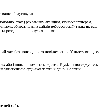
е ваше обслуговування.
чоловічої статі) рекламним агенціям, бізнес-партнерам,
i може збирати дані з файлів вебреєстрації (таких як ваш
ки та розділи є найпопулярнішими.
кий час, без попереднього повідомлення. У цьому випадку
нях або іншим чином взаємодієте з Toysi, ви погоджуєтесь з
нездійсненною будь-якої частини даної Політики
е цей сайт.