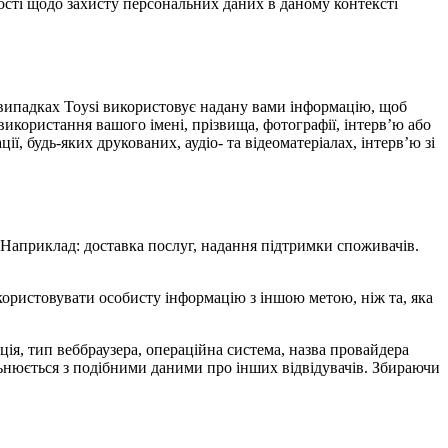
ості щодо захисту персональних даних в даному контексті
х випадках Toysi використовує надану вами інформацію, щоб
використання вашого імені, прізвища, фотографії, інтерв’ю або
ї, будь-яких друкованих, аудіо- та відеоматеріалах, інтерв’ю зі
. Наприклад: доставка послуг, надання підтримки споживачів.
икористовувати особисту інформацію з іншою метою, ніж та, яка
мація, тип веббраузера, операційна система, назва провайдера
альнюється з подібними даними про інших відвідувачів. Збираючи