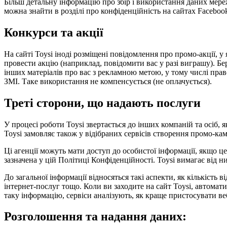
Більш детальну інформацію про збір і використання даних мере
можна знайти в розділі про конфіденційність на сайтах Facebook
Конкурси та акції
На сайті Toysi іноді розміщені повідомлення про промо-акції,
провести акцію (наприклад, повідомити вас у разі виграшу). Бер
інших матеріалів про вас з рекламною метою, у тому числі право 
ЗМІ. Таке використання не компенсується (не оплачується).
Треті сторони, що надають послуги
У процесі роботи Toysi звертається до інших компаній та осіб,
Toysi замовляє також у відібраних сервісів створення промо-кам
Ці агенції можуть мати доступ до особистої інформації, якщо ц
зазначена у цій Політиці Конфіденційності. Toysi вимагає від 
До загальної інформації відносяться такі аспекти, як кількість 
інтернет-послуг тощо. Коли ви заходите на сайт Toysi, автомат
таку інформацію, сервіси аналізують, як краще пристосувати веб
Розголошення та надання даних: