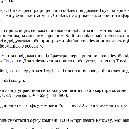
аузера.
рі. Під час реєстрації цей тип cookies повідомляє Toysi: вперше 
 вами у будь-який момент. Сookies не отримують особистої інформ
ю.
та пропозицій, які вам найбільше подобаються - з метою надання 
езпечним, захищеним і зручним. Файли cookies забезпечують під
відвідувачами або пристроями. Файли cookies допомагають оцінит
формацією з вебсайту.
ання повідомлення від браузера, перевірити нові cookies або ві
ps://toysi.ua/
. Для забезпечення повного обслуговування від Toysi
ти, які не керуються Toysi. Такі посилання наведені виключно д
собі) модулі:
gram.com), управління яких відбувається зі штаб-квартири компанії
4, USA, телефон: +1 (650) 543-4800;
здійснюється з офісу компанії YouTube, LLC, який знаходиться за
 здійснюється з офісу компанії 1600 Amphitheatre Parkway, Mounta