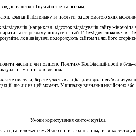
 завдання шкоди Toysi або третім особам;
адають компанії підтримку та послуги, за допомогою яких можлив
ідвідувачів (наприклад, відсоток відвідувачів сайту жіночої та 
рити зміст, рекламу, послуги на сайті Toysi для споживачів. Toys
зрозуміти, як відвідувачі подорожують сайтом та які його сторін
лювати частини чи повністю Політику Конфіденційності в будь-я
актуальні зміни та оновлення.
вляєте послуги, берете участь в акції/в дослідженнях/в опитуван
кції, що діє на цей момент. У випадку визнання недійсною або 
Умови користування сайтом toysi.ua
ь з цим положенням. Якщо ви не згодні з ним, не використовуйт