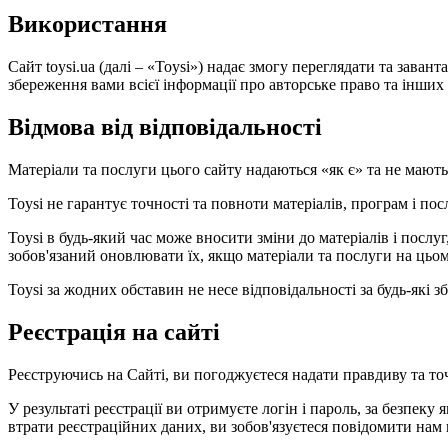
Використання
Сайт toysi.ua (далі – «Toysi») надає змогу переглядати та зава
збереження вами всієї інформації про авторське право та інших в
Відмова від відповідальності
Матеріали та послуги цього сайту надаються «як є» та не мают
Toysi не гарантує точності та повноти матеріалів, програм і по
Toysi в будь-який час може вносити зміни до матеріалів і посл
зобов'язаний оновлювати їх, якщо матеріали та послуги на цьом
Toysi за жодних обставин не несе відповідальності за будь-які
Реєстрація на сайті
Реєструючись на Сайті, ви погоджуєтеся надати правдиву та то
У результаті реєстрації ви отримуєте логін і пароль, за безпеку 
втрати реєстраційних даних, ви зобов'язуєтеся повідомити нам 