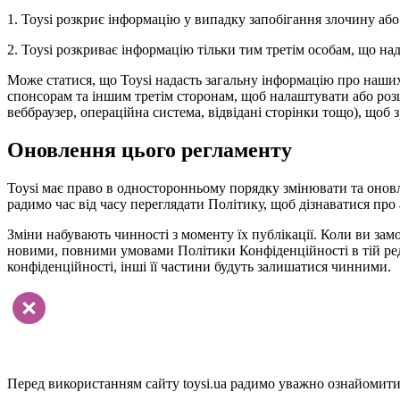
1. Toysi розкриє інформацію у випадку запобігання злочину або
2. Toysi розкриває інформацію тільки тим третім особам, що н
Може статися, що Toysi надасть загальну інформацію про наших в
спонсорам та іншим третім сторонам, щоб налаштувати або розши
веббраузер, операційна система, відвідані сторінки тощо), щоб 
Оновлення цього регламенту
Toysi має право в односторонньому порядку змінювати та онов
радимо час від часу переглядати Політику, щоб дізнаватися про 
Зміни набувають чинності з моменту їх публікації. Коли ви замо
новими, повними умовами Політики Конфіденційності в тій реда
конфіденційності, інші її частини будуть залишатися чинними.
Перед використанням сайту toysi.ua радимо уважно ознайомитис