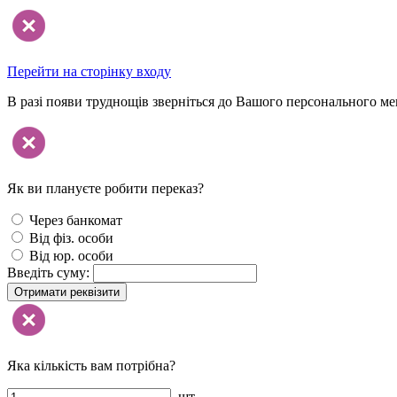
Перейти на сторінку входу
В разі появи труднощів зверніться до Вашого персонального м
Як ви плануєте робити переказ?
Через банкомат
Від фіз. особи
Від юр. особи
Введіть суму:
Отримати реквізити
Яка кількість вам потрібна?
шт.