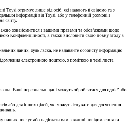
і Toysi отримує лише від осіб, які надають її свідомо та з
дальшої інформації від Toysi, або у телефонній розмові з
ня сайту.
 уважно ознайомитися з вашими правами та обов’язками щодо
тикою Конфіденційності, а також висловити свою повну згоду з
альних даних, будь ласка, не надавайте особисту інформацію.
овідомлення електронною поштою, з поміткою в темі листа
ована. Ваші персональні дані можуть оброблятися для однієї або
тів або для інших цілей, які можуть існувати для досягнення
вживань.
іну наших послуг або надіслати вам важливі повідомлення та