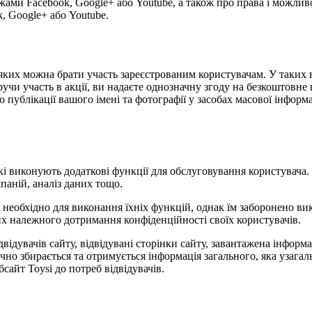
жами Facebook, Google+ або Youtube, а також про права і можлив
, Google+ або Youtube.
 у яких можна брати участь зареєстрованим користувачам. У таки
учи участь в акції, ви надаєте однозначну згоду на безкоштовне 
публікації вашого імені та фотографії у засобах масової інформаці
 які виконують додаткові функції для обслуговування користувача
паній, аналіз даних тощо.
е необхідно для виконання їхніх функцій, однак їм заборонено в
них належного дотримання конфіденційності своїх користувачів.
відвідувачів сайту, відвідувані сторінки сайту, завантажена інфор
ично збирається та отримується інформація загального, яка узаг
сайт Toysi до потреб відвідувачів.