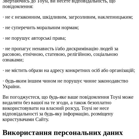
Звертаючись до Toysi, ви несете відповідальність, що
повідомлення:
· не є незаконним, шкідливим, загрозливим, наклепницьким;
· не суперечить моральним нормам;
· не порушує авторські права;
· не пропагує ненависть і/або дискримінацію людей за
расовою, етнічною, статевою, релігійною, соціальною
ознаками;
· не містить образи на адресу конкретних осіб або організацій;
· будь-яким іншим чином не порушує чинне законодавство
України.
Ви погоджуєтеся, що будь-яке ваше повідомлення Toysi може
видаляти без вашої на те згоди, а також безоплатно
використовувати на власний розсуд. Toysi не несе
відповідальності за будь-яку інформацію, розміщену
користувачами Сайту.
Використання персональних даних