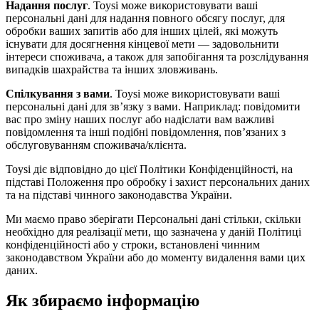
Надання послуг
. Toysi може використовувати ваші
персональні дані для надання повного обсягу послуг, для
обробки ваших запитів або для інших цілей, які можуть
існувати для досягнення кінцевої мети — задовольнити
інтереси споживача, а також для запобігання та розслідування
випадків шахрайства та інших зловживань.
Спілкування з вами
. Toysi може використовувати ваші
персональні дані для зв’язку з вами. Наприклад: повідомити
вас про зміну наших послуг або надіслати вам важливі
повідомлення та інші подібні повідомлення, пов’язаних з
обслуговуванням споживача/клієнта.
Toysi діє відповідно до цієї Політики Конфіденційності, на
підставі Положення про обробку і захист персональних даних
та на підставі чинного законодавства України.
Ми маємо право зберігати Персональні дані стільки, скільки
необхідно для реалізації мети, що зазначена у даній Політиці
конфіденційності або у строки, встановлені чинним
законодавством України або до моменту видалення вами цих
даних.
Як збираємо інформацію