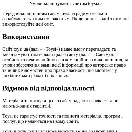
Умови користування сайтом toysi.ua
Перед використанням сайту toysi.ua радимо уважно
ознайомитись з цим положенням. Якщо ви не згодні з ним, не
використовуйте цей сайт.
Використання
Сайт toysi.ua (далі – «Toysi») надає змогу переглядати та
завантажувати матеріали цього сайту (далі – «Сайт») для
особистого некомерційного та комерційного використання, за
умови збереження вами всієї інформації про авторське право
та інших відомостей про право власності, що містяться у
вихідних матеріалах і в їх копіях.
Відмова від відповідальності
Матеріали та послуги цього сайту надаються «як є» та не
мають жодних гарантій.
Toysi не гарантує точності та повноти матеріалів, програм і
послуг, що надаються на цьому Сайті.
Toysi в будь-який час може вносити зміни до матеріалів і