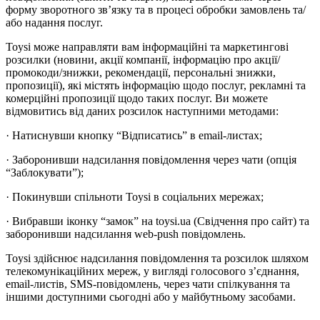
форму зворотного зв’язку та в процесі обробки замовлень та/
або надання послуг.
Toysi може направляти вам інформаційні та маркетингові
розсилки (новини, акції компанії, інформацію про акції/
промокоди/знижки, рекомендації, персональні знижки,
пропозиції), які містять інформацію щодо послуг, рекламні та
комерційні пропозиції щодо таких послуг. Ви можете
відмовитись від даних розсилок наступними методами:
· Натиснувши кнопку “Відписатись” в email-листах;
· Заборонивши надсилання повідомлення через чати (опція
“Заблокувати”);
· Покинувши спільноти Toysi в соціальних мережах;
· Вибравши іконку “замок” на toysi.ua (Свідчення про сайт) та
заборонивши надсилання web-push повідомлень.
Toysi здійснює надсилання повідомлення та розсилок шляхом
телекомунікаційних мереж, у вигляді голосового з’єднання,
email-листів, SMS-повідомлень, через чати спілкування та
іншими доступними сьогодні або у майбутньому засобами.