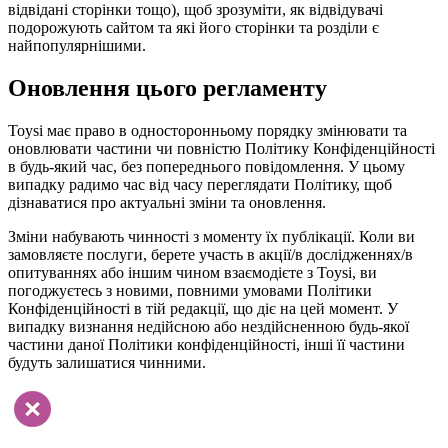
відвідані сторінки тощо), щоб зрозуміти, як відвідувачі
подорожують сайтом та які його сторінки та розділи є
найпопулярнішими.
Оновлення цього регламенту
Toysi має право в односторонньому порядку змінювати та
оновлювати частини чи повністю Політику Конфіденційності
в будь-який час, без попереднього повідомлення. У цьому
випадку радимо час від часу переглядати Політику, щоб
дізнаватися про актуальні зміни та оновлення.
Зміни набувають чинності з моменту їх публікації. Коли ви
замовляєте послуги, берете участь в акції/в дослідженнях/в
опитуваннях або іншим чином взаємодієте з Toysi, ви
погоджуєтесь з новими, повними умовами Політики
Конфіденційності в тій редакції, що діє на цей момент. У
випадку визнання недійсною або нездійсненною будь-якої
частини даної Політики конфіденційності, інші її частини
будуть залишатися чинними.