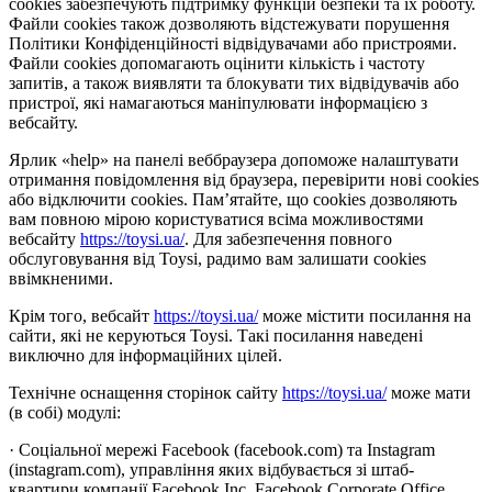
cookies забезпечують підтримку функцій безпеки та їх роботу.
Файли cookies також дозволяють відстежувати порушення
Політики Конфіденційності відвідувачами або пристроями.
Файли cookies допомагають оцінити кількість і частоту
запитів, а також виявляти та блокувати тих відвідувачів або
пристрої, які намагаються маніпулювати інформацією з
вебсайту.
Ярлик «help» на панелі веббраузера допоможе налаштувати
отримання повідомлення від браузера, перевірити нові cookies
або відключити cookies. Пам’ятайте, що cookies дозволяють
вам повною мірою користуватися всіма можливостями
вебсайту
https://toysi.ua/
. Для забезпечення повного
обслуговування від Toysi, радимо вам залишати cookies
ввімкненими.
Крім того, вебсайт
https://toysi.ua/
може містити посилання на
сайти, які не керуються Toysi. Такі посилання наведені
виключно для інформаційних цілей.
Технічне оснащення сторінок сайту
https://toysi.ua/
може мати
(в собі) модулі:
· Соціальної мережі Facebook (facebook.com) та Instagram
(instagram.com), управління яких відбувається зі штаб-
квартири компанії Facebook Inc, Facebook Corporate Office,