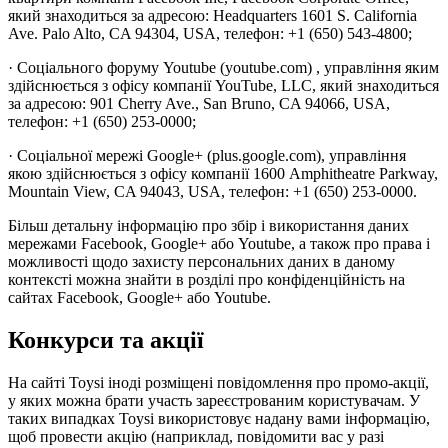
який знаходиться за адресою: Headquarters 1601 S. California
Ave. Palo Alto, CA 94304, USA, телефон: +1 (650) 543-4800;
· Соціального форуму Youtube (youtube.com) , управління яким
здійснюється з офісу компанії YouTube, LLC, який знаходиться
за адресою: 901 Cherry Ave., San Bruno, CA 94066, USA,
телефон: +1 (650) 253-0000;
· Соціальної мережі Google+ (plus.google.com), управління
якою здійснюється з офісу компанії 1600 Amphitheatre Parkway,
Mountain View, CA 94043, USA, телефон: +1 (650) 253-0000.
Більш детальну інформацію про збір і використання даних
мережами Facebook, Google+ або Youtube, а також про права і
можливості щодо захисту персональних даних в даному
контексті можна знайти в розділі про конфіденційність на
сайтах Facebook, Google+ або Youtube.
Конкурси та акції
На сайті Toysi іноді розміщені повідомлення про промо-акції,
у яких можна брати участь зареєстрованим користувачам. У
таких випадках Toysi використовує надану вами інформацію,
щоб провести акцію (наприклад, повідомити вас у разі