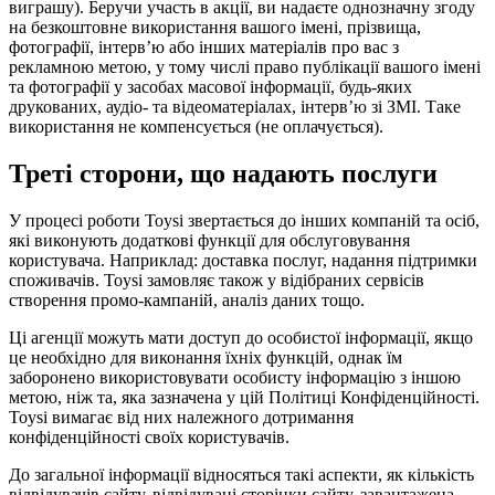
виграшу). Беручи участь в акції, ви надаєте однозначну згоду
на безкоштовне використання вашого імені, прізвища,
фотографії, інтерв’ю або інших матеріалів про вас з
рекламною метою, у тому числі право публікації вашого імені
та фотографії у засобах масової інформації, будь-яких
друкованих, аудіо- та відеоматеріалах, інтерв’ю зі ЗМІ. Таке
використання не компенсується (не оплачується).
Треті сторони, що надають послуги
У процесі роботи Toysi звертається до інших компаній та осіб,
які виконують додаткові функції для обслуговування
користувача. Наприклад: доставка послуг, надання підтримки
споживачів. Toysi замовляє також у відібраних сервісів
створення промо-кампаній, аналіз даних тощо.
Ці агенції можуть мати доступ до особистої інформації, якщо
це необхідно для виконання їхніх функцій, однак їм
заборонено використовувати особисту інформацію з іншою
метою, ніж та, яка зазначена у цій Політиці Конфіденційності.
Toysi вимагає від них належного дотримання
конфіденційності своїх користувачів.
До загальної інформації відносяться такі аспекти, як кількість
відвідувачів сайту, відвідувані сторінки сайту, завантажена