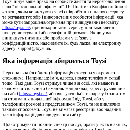
Toysi цінує ваше право на особисте життя та нерозголошення
вашої персональної інформації. Ця Політика Конфіденційності
- закон, яким користуються всі співробітники нашого сервісу,
та регламентує збір і використання особистої інформації, яка
може бути запрошена/отримана при відвідуванні вебсайту
https://toysi.ua/
, при використанні сервісу, при замовленні
послуг, листуванні або телефонній розмові. Якщо у вас
виникнуть питання або проблеми у зв’язку з
конфіденційністю, надсилайте їх, будь ласка, на електронну
адресу: support@toysi.ua.
Яка інформація збирається Toysi
Персональна (особиста) інформація стосується окремого
споживача. Наприклад: ім’я, адреса, номер телефону, e-mail
тощо. Такі дані Toysi отримує лише від осіб, які надають її
свідомо та з власного бажання. Наприклад, зареєструвавшись
на сайті
https://toysi.ua/
, або вказуючи ім’я та адресу із запитом
на отримання подальшої інформації від Toysi, або у
телефонній розмові з представником Toysi, та не виключно
такими способами. Toysi не вимагає реєстрації або надання
такої інформації для відвідування сайту.
Щоб отримувати повний спектр послуг, брати участь в акціях,
дослідженнях або іншим чином взаємодіяти з Toysi, ви