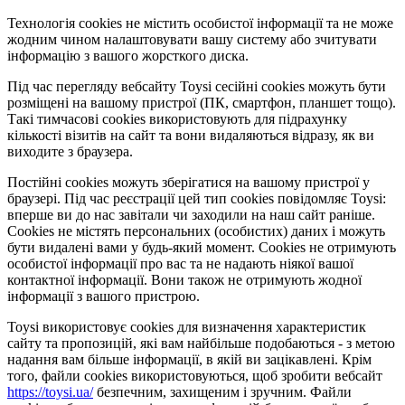
Технологія cookies не містить особистої інформації та не може
жодним чином налаштовувати вашу систему або зчитувати
інформацію з вашого жорсткого диска.
Під час перегляду вебсайту Toysi сесійні cookies можуть бути
розміщені на вашому пристрої (ПК, смартфон, планшет тощо).
Такі тимчасові cookies використовують для підрахунку
кількості візитів на сайт та вони видаляються відразу, як ви
виходите з браузера.
Постійні cookies можуть зберігатися на вашому пристрої у
браузері. Під час реєстрації цей тип cookies повідомляє Toysi:
вперше ви до нас завітали чи заходили на наш сайт раніше.
Cookies не містять персональних (особистих) даних і можуть
бути видалені вами у будь-який момент. Сookies не отримують
особистої інформації про вас та не надають ніякої вашої
контактної інформації. Вони також не отримують жодної
інформації з вашого пристрою.
Toysi використовує cookies для визначення характеристик
сайту та пропозицій, які вам найбільше подобаються - з метою
надання вам більше інформації, в якій ви зацікавлені. Крім
того, файли cookies використовуються, щоб зробити вебсайт
https://toysi.ua/
безпечним, захищеним і зручним. Файли