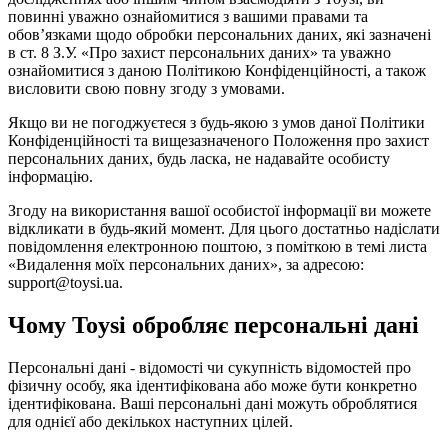
повинні уважно ознайомитися з вашими правами та
обов’язками щодо обробки персональних даних, які зазначені
в ст. 8 З.У. «Про захист персональних даних» та уважно
ознайомитися з даною Політикою Конфіденційності, а також
висловити свою повну згоду з умовами.
Якщо ви не погоджуєтеся з будь-якою з умов даної Політики
Конфіденційності та вищезазначеного Положення про захист
персональних даних, будь ласка, не надавайте особисту
інформацію.
Згоду на використання вашої особистої інформації ви можете
відкликати в будь-який момент. Для цього достатньо надіслати
повідомлення електронною поштою, з поміткою в темі листа
«Видалення моїх персональних даних», за адресою:
support@toysi.ua.
Чому Toysi обробляє персональні дані
Персональні дані - відомості чи сукупність відомостей про
фізичну особу, яка ідентифікована або може бути конкретно
ідентифікована. Ваші персональні дані можуть оброблятися
для однієї або декількох наступних цілей.