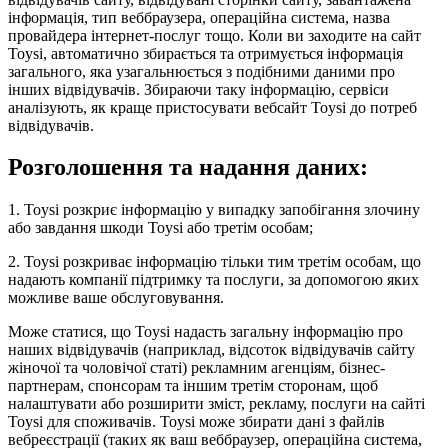
інформація, тип веббраузера, операційна система, назва
провайдера інтернет-послуг тощо. Коли ви заходите на сайт
Toysi, автоматично збирається та отримується інформація
загального, яка узагальнюється з подібними даними про
інших відвідувачів. Збираючи таку інформацію, сервіси
аналізують, як краще пристосувати вебсайт Toysi до потреб
відвідувачів.
Розголошення та надання даних:
1. Toysi розкриє інформацію у випадку запобігання злочину
або завдання шкоди Toysi або третім особам;
2. Toysi розкриває інформацію тільки тим третім особам, що
надають компанії підтримку та послуги, за допомогою яких
можливе ваше обслуговування.
Може статися, що Toysi надасть загальну інформацію про
наших відвідувачів (наприклад, відсоток відвідувачів сайту
жіночої та чоловічої статі) рекламним агенціям, бізнес-
партнерам, спонсорам та іншим третім сторонам, щоб
налаштувати або розширити зміст, рекламу, послуги на сайті
Toysi для споживачів. Toysi може збирати дані з файлів
вебреєстрації (таких як ваш веббраузер, операційна система,