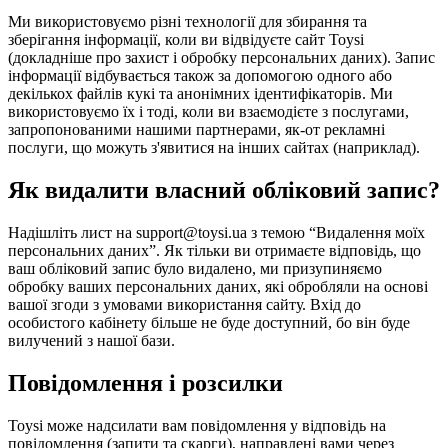
Ми використовуємо різні технології для збирання та
зберігання інформації, коли ви відвідуєте сайт Toysi
(
докладніше про захист і обробку персональних даних
). Запис
інформації відбувається також за допомогою одного або
декількох файлів кукі та анонімних ідентифікаторів. Ми
використовуємо їх і тоді, коли ви взаємодієте з послугами,
запропонованими нашими партнерами, як-от рекламні
послуги, що можуть з'явитися на інших сайтах (наприклад).
Як видалити власний обліковий запис?
Надішліть лист на support@toysi.ua з темою “Видалення моїх
персональних даних”. Як тільки ви отримаєте відповідь, що
ваш обліковий запис було видалено, ми призупиняємо
обробку ваших персональних даних, які обробляли на основі
вашої згоди з умовами використання сайту. Вхід до
особистого кабінету більше не буде доступний, бо він буде
вилучений з нашої бази.
Повідомлення і розсилки
Toysi може надсилати вам повідомлення у відповідь на
повідомлення (запити та скарги), направлені вами через