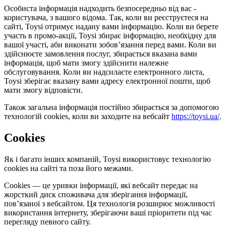
Особиста інформація надходить безпосередньо від вас -
користувача, з вашого відома. Так, коли ви реєструєтеся на
сайті, Toysi отримує надану вами інформацію. Коли ви берете
участь в промо-акції, Toysi збирає інформацію, необхідну для
вашої участі, аби виконати зобов’язання перед вами. Коли ви
здійснюєте замовлення послуг, збирається вказана вами
інформація, щоб мати змогу здійснити належне
обслуговування. Коли ви надсилаєте електронного листа,
Toysi зберігає вказану вами адресу електронної пошти, щоб
мати змогу відповісти.
Також загальна інформація постійно збирається за допомогою
технологій cookies, коли ви заходите на вебсайт
https://toysi.ua/
.
Cookies
Як і багато інших компаній, Toysi використовує технологію
cookies на сайті та поза його межами.
Cookies — це уривки інформації, які вебсайт передає на
жорсткий диск споживача для зберігання інформації,
пов’язаної з вебсайтом. Ця технологія розширює можливості
використання інтернету, зберігаючи ваші пріоритети під час
перегляду певного сайту.