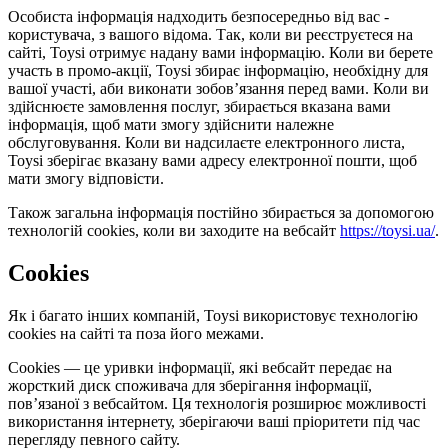
Особиста інформація надходить безпосередньо від вас -
користувача, з вашого відома. Так, коли ви реєструєтеся на
сайті, Toysi отримує надану вами інформацію. Коли ви берете
участь в промо-акції, Toysi збирає інформацію, необхідну для
вашої участі, аби виконати зобов’язання перед вами. Коли ви
здійснюєте замовлення послуг, збирається вказана вами
інформація, щоб мати змогу здійснити належне
обслуговування. Коли ви надсилаєте електронного листа,
Toysi зберігає вказану вами адресу електронної пошти, щоб
мати змогу відповісти.
Також загальна інформація постійно збирається за допомогою
технологій cookies, коли ви заходите на вебсайт
https://toysi.ua/
.
Cookies
Як і багато інших компаній, Toysi використовує технологію
cookies на сайті та поза його межами.
Cookies — це уривки інформації, які вебсайт передає на
жорсткий диск споживача для зберігання інформації,
пов’язаної з вебсайтом. Ця технологія розширює можливості
використання інтернету, зберігаючи ваші пріоритети під час
перегляду певного сайту.