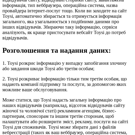
інформація, тип веббраузера, операційна система, назва
провайдера інтернет-послуг тощо. Коли ви заходите на сайт
Toysi, автоматично збирається та отримується інформація
загального, яка узагальнюється з подібними даними про
інших відвідувачів. Збираючи таку інформацію, сервіси
аналізують, як краще пристосувати вебсайт Toysi до потреб
відвідувачів.
Розголошення та надання даних:
1. Toysi розкриє інформацію у випадку запобігання злочину
або завдання шкоди Toysi або третім особам;
2. Toysi розкриває інформацію тільки тим третім особам, що
надають компанії підтримку та послуги, за допомогою яких
можливе ваше обслуговування.
Може статися, що Toysi надасть загальну інформацію про
наших відвідувачів (наприклад, відсоток відвідувачів сайту
жіночої та чоловічої статі) рекламним агенціям, бізнес-
партнерам, спонсорам та іншим третім сторонам, щоб
налаштувати або розширити зміст, рекламу, послуги на сайті
Toysi для споживачів. Toysi може збирати дані з файлів
вебреєстрації (таких як ваш веббраузер, операційна система,