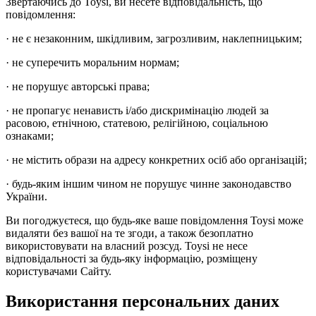
Звертаючись до Toysi, ви несете відповідальність, що
повідомлення:
· не є незаконним, шкідливим, загрозливим, наклепницьким;
· не суперечить моральним нормам;
· не порушує авторські права;
· не пропагує ненависть і/або дискримінацію людей за
расовою, етнічною, статевою, релігійною, соціальною
ознаками;
· не містить образи на адресу конкретних осіб або організацій;
· будь-яким іншим чином не порушує чинне законодавство
України.
Ви погоджуєтеся, що будь-яке ваше повідомлення Toysi може
видаляти без вашої на те згоди, а також безоплатно
використовувати на власний розсуд. Toysi не несе
відповідальності за будь-яку інформацію, розміщену
користувачами Сайту.
Використання персональних даних