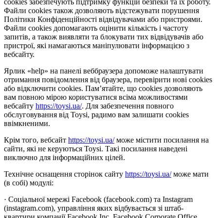
cookies забезпечують підтримку функцій безпеки та їх роботу.
Файли cookies також дозволяють відстежувати порушення
Політики Конфіденційності відвідувачами або пристроями.
Файли cookies допомагають оцінити кількість і частоту
запитів, а також виявляти та блокувати тих відвідувачів або
пристрої, які намагаються маніпулювати інформацією з
вебсайту.
Ярлик «help» на панелі веббраузера допоможе налаштувати
отримання повідомлення від браузера, перевірити нові cookies
або відключити cookies. Пам’ятайте, що cookies дозволяють
вам повною мірою користуватися всіма можливостями
вебсайту
https://toysi.ua/
. Для забезпечення повного
обслуговування від Toysi, радимо вам залишати cookies
ввімкненими.
Крім того, вебсайт
https://toysi.ua/
може містити посилання на
сайти, які не керуються Toysi. Такі посилання наведені
виключно для інформаційних цілей.
Технічне оснащення сторінок сайту
https://toysi.ua/
може мати
(в собі) модулі:
· Соціальної мережі Facebook (facebook.com) та Instagram
(instagram.com), управління яких відбувається зі штаб-
квартири компанії Facebook Inc, Facebook Corporate Office,