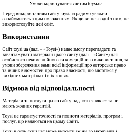
Умови користування сайтом toysi.ua
Перед використанням сайту toysi.ua радимо уважно
ознайомитись з цим положенням. Якщо ви не згодні з ним, не
використовуйте цей сайт.
Використання
Сайт toysi.ua (далі – «Toysi») надає змогу переглядати та
завантажувати матеріали цього сайту (далі – «Сайт») для
особистого некомерційного та комерційного використання, за
умови збереження вами всієї інформації про авторське право
та інших відомостей про право власності, що містяться у
вихідних матеріалах і в їх копіях.
Відмова від відповідальності
Матеріали та послуги цього сайту надаються «як є» та не
мають жодних гарантій.
Toysi не гарантує точності та повноти матеріалів, програм і
послуг, що надаються на цьому Сайті.
Toysi в будь-який час може вносити зміни до матеріалів і