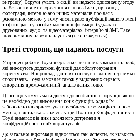
виграшу). Беручи участь в акції, ви надаєте однозначну згоду
на безкоштовне використання вашого імені, прізвища,
фотографії, інтерв’ю або інших матеріалів про вас з
рекламною метою, у тому числі право публікації вашого імені
та фотографії у засобах масової інформації, будь-яких
друкованих, аудіо- та відеоматеріалах, інтерв’ю зі ЗМІ. Таке
використання не компенсується (не оплачується).
Треті сторони, що надають послуги
У процесі роботи Toysi звертається до інших компаній та осіб,
які виконують додаткові функції для обслуговування
користувача. Наприклад: доставка послуг, надання підтримки
споживачів. Toysi замовляє також у відібраних сервісів
створення промо-кампаній, аналіз даних тощо.
Ці агенції можуть мати доступ до особистої інформації, якщо
це необхідно для виконання їхніх функцій, однак їм
заборонено використовувати особисту інформацію з іншою
метою, ніж та, яка зазначена у цій Політиці Конфіденційності.
Toysi вимагає від них належного дотримання
конфіденційності своїх користувачів.
До загальної інформації відносяться такі аспекти, як кількість
відвідувачів сайту, відвідувані сторінки сайту, завантажена