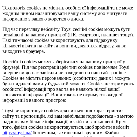
Технологія cookies не містить особистої інформації та не може
жодним чином налаштовувати вашу систему або зчитувати
інформацію з вашого жорсткого диска.
Під час перегляду вебсайту Toysi сесійні cookies можуть бути
розміщені на вашому пристрої (ПК, смартфон, планшет тощо).
Такі тимчасові cookies використовують для підрахунку
кількості візитів на сайт та вони видаляються відразу, як ви
виходите з браузера.
Постійні cookies можуть зберігатися на вашому пристрої у
браузері. Під час реєстрації цей тип cookies повідомляє Toysi:
вперше ви до нас завітали чи заходили на наш сайт раніше.
Cookies не містять персональних (особистих) даних і можуть
бути видалені вами у будь-який момент. Сookies не отримують
особистої інформації про вас та не надають ніякої вашої
контактної інформації. Вони також не отримують жодної
інформації з вашого пристрою.
Toysi використовує cookies для визначення характеристик
сайту та пропозицій, які вам найбільше подобаються - з метою
надання вам більше інформації, в якій ви зацікавлені. Крім
того, файли cookies використовуються, щоб зробити вебсайт
https://toysi.ua/
безпечним, захищеним і зручним. Файли