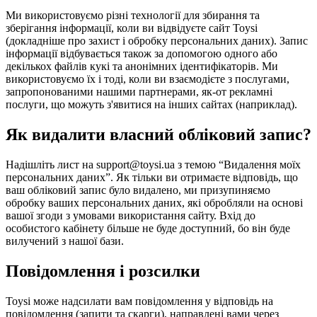
Ми використовуємо різні технології для збирання та
зберігання інформації, коли ви відвідуєте сайт Toysi
(
докладніше про захист і обробку персональних даних
). Запис
інформації відбувається також за допомогою одного або
декількох файлів кукі та анонімних ідентифікаторів. Ми
використовуємо їх і тоді, коли ви взаємодієте з послугами,
запропонованими нашими партнерами, як-от рекламні
послуги, що можуть з'явитися на інших сайтах (наприклад).
Як видалити власний обліковий запис?
Надішліть лист на support@toysi.ua з темою “Видалення моїх
персональних даних”. Як тільки ви отримаєте відповідь, що
ваш обліковий запис було видалено, ми призупиняємо
обробку ваших персональних даних, які обробляли на основі
вашої згоди з умовами використання сайту. Вхід до
особистого кабінету більше не буде доступний, бо він буде
вилучений з нашої бази.
Повідомлення і розсилки
Toysi може надсилати вам повідомлення у відповідь на
повідомлення (запити та скарги), направлені вами через