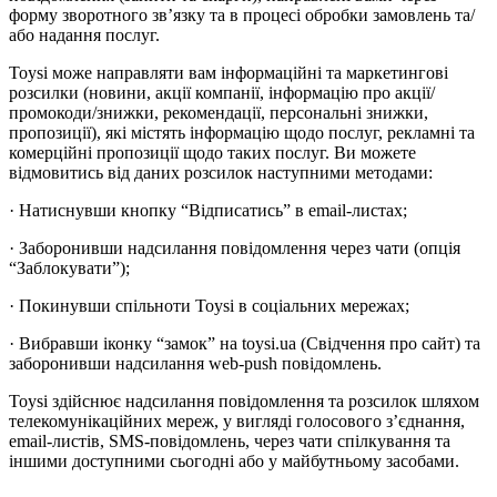
форму зворотного зв’язку та в процесі обробки замовлень та/
або надання послуг.
Toysi може направляти вам інформаційні та маркетингові
розсилки (новини, акції компанії, інформацію про акції/
промокоди/знижки, рекомендації, персональні знижки,
пропозиції), які містять інформацію щодо послуг, рекламні та
комерційні пропозиції щодо таких послуг. Ви можете
відмовитись від даних розсилок наступними методами:
· Натиснувши кнопку “Відписатись” в email-листах;
· Заборонивши надсилання повідомлення через чати (опція
“Заблокувати”);
· Покинувши спільноти Toysi в соціальних мережах;
· Вибравши іконку “замок” на toysi.ua (Свідчення про сайт) та
заборонивши надсилання web-push повідомлень.
Toysi здійснює надсилання повідомлення та розсилок шляхом
телекомунікаційних мереж, у вигляді голосового з’єднання,
email-листів, SMS-повідомлень, через чати спілкування та
іншими доступними сьогодні або у майбутньому засобами.