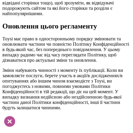
відвідані сторінки тощо), щоб зрозуміти, як відвідувачі
подорожують сайтом та які його сторінки та розділи є
найпопулярнішими.
Оновлення цього регламенту
Toysi має право в односторонньому порядку змінювати та
оновлювати частини чи повністю Політику Конфіденційності
в будь-який час, без попереднього повідомлення. У цьому
випадку радимо час від часу переглядати Політику, щоб
дізнаватися про актуальні зміни та оновлення.
Зміни набувають чинності з моменту їх публікації. Коли ви
замовляєте послуги, берете участь в акції/в дослідженнях/в
опитуваннях або іншим чином взаємодієте з Toysi, ви
погоджуєтесь з новими, повними умовами Політики
Конфіденційності в тій редакції, що діє на цей момент. У
випадку визнання недійсною або нездійсненною будь-якої
частини даної Політики конфіденційності, інші її частини
будуть залишатися чинними.