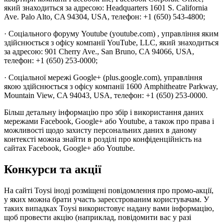
який знаходиться за адресою: Headquarters 1601 S. California
Ave. Palo Alto, CA 94304, USA, телефон: +1 (650) 543-4800;
· Соціального форуму Youtube (youtube.com) , управління яким
здійснюється з офісу компанії YouTube, LLC, який знаходиться
за адресою: 901 Cherry Ave., San Bruno, CA 94066, USA,
телефон: +1 (650) 253-0000;
· Соціальної мережі Google+ (plus.google.com), управління
якою здійснюється з офісу компанії 1600 Amphitheatre Parkway,
Mountain View, CA 94043, USA, телефон: +1 (650) 253-0000.
Більш детальну інформацію про збір і використання даних
мережами Facebook, Google+ або Youtube, а також про права і
можливості щодо захисту персональних даних в даному
контексті можна знайти в розділі про конфіденційність на
сайтах Facebook, Google+ або Youtube.
Конкурси та акції
На сайті Toysi іноді розміщені повідомлення про промо-акції,
у яких можна брати участь зареєстрованим користувачам. У
таких випадках Toysi використовує надану вами інформацію,
щоб провести акцію (наприклад, повідомити вас у разі