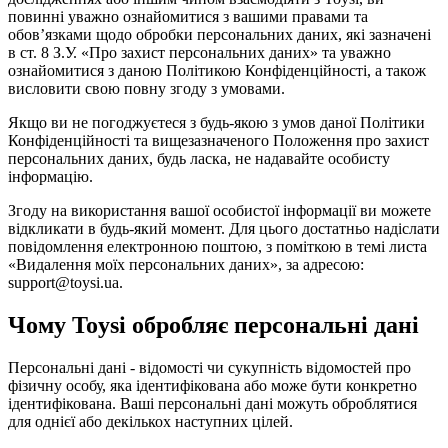
повинні уважно ознайомитися з вашими правами та
обов’язками щодо обробки персональних даних, які зазначені
в ст. 8 З.У. «Про захист персональних даних» та уважно
ознайомитися з даною Політикою Конфіденційності, а також
висловити свою повну згоду з умовами.
Якщо ви не погоджуєтеся з будь-якою з умов даної Політики
Конфіденційності та вищезазначеного Положення про захист
персональних даних, будь ласка, не надавайте особисту
інформацію.
Згоду на використання вашої особистої інформації ви можете
відкликати в будь-який момент. Для цього достатньо надіслати
повідомлення електронною поштою, з поміткою в темі листа
«Видалення моїх персональних даних», за адресою:
support@toysi.ua.
Чому Toysi обробляє персональні дані
Персональні дані - відомості чи сукупність відомостей про
фізичну особу, яка ідентифікована або може бути конкретно
ідентифікована. Ваші персональні дані можуть оброблятися
для однієї або декількох наступних цілей.