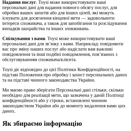
Надання послуг
. Toysi може використовувати ваші
персональні дані для надання повного обсягу послуг, для
обробки ваших запитів або для інших цілей, які можуть
існувати для досягнення кінцевої мети — задовольнити
інтереси споживача, а також для запобігання та розслідування
випадків шахрайства та інших зловживань.
Спілкування з вами
. Toysi може використовувати ваші
персональні дані для зв’язку з вами. Наприклад: повідомити
вас про зміну наших послуг або надіслати вам важливі
повідомлення та інші подібні повідомлення, пов’язаних з
обслуговуванням споживача/клієнта.
Toysi діє відповідно до цієї Політики Конфіденційності, на
підставі Положення про обробку і захист персональних даних
та на підставі чинного законодавства України.
Ми маємо право зберігати Персональні дані стільки, скільки
необхідно для реалізації мети, що зазначена у даній Політиці
конфіденційності або у строки, встановлені чинним
законодавством України або до моменту видалення вами цих
даних.
Як збираємо інформацію