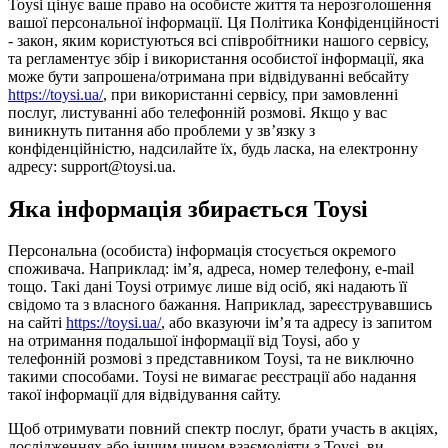
Toysi цінує ваше право на особисте життя та нерозголошення
вашої персональної інформації. Ця Політика Конфіденційності
- закон, яким користуються всі співробітники нашого сервісу,
та регламентує збір і використання особистої інформації, яка
може бути запрошена/отримана при відвідуванні вебсайту
https://toysi.ua/
, при використанні сервісу, при замовленні
послуг, листуванні або телефонній розмові. Якщо у вас
виникнуть питання або проблеми у зв’язку з
конфіденційністю, надсилайте їх, будь ласка, на електронну
адресу: support@toysi.ua.
Яка інформація збирається Toysi
Персональна (особиста) інформація стосується окремого
споживача. Наприклад: ім’я, адреса, номер телефону, e-mail
тощо. Такі дані Toysi отримує лише від осіб, які надають її
свідомо та з власного бажання. Наприклад, зареєструвавшись
на сайті
https://toysi.ua/
, або вказуючи ім’я та адресу із запитом
на отримання подальшої інформації від Toysi, або у
телефонній розмові з представником Toysi, та не виключно
такими способами. Toysi не вимагає реєстрації або надання
такої інформації для відвідування сайту.
Щоб отримувати повний спектр послуг, брати участь в акціях,
дослідженнях або іншим чином взаємодіяти з Toysi, ви