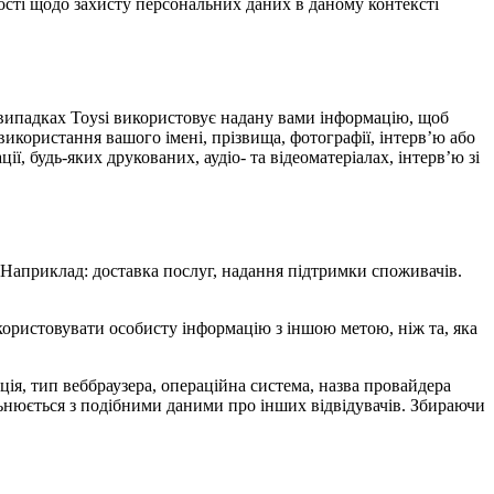
ості щодо захисту персональних даних в даному контексті
х випадках Toysi використовує надану вами інформацію, щоб
використання вашого імені, прізвища, фотографії, інтерв’ю або
ї, будь-яких друкованих, аудіо- та відеоматеріалах, інтерв’ю зі
. Наприклад: доставка послуг, надання підтримки споживачів.
икористовувати особисту інформацію з іншою метою, ніж та, яка
мація, тип веббраузера, операційна система, назва провайдера
альнюється з подібними даними про інших відвідувачів. Збираючи