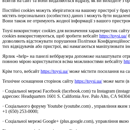
візитів на сайт та вони видаляються відразу, як ви виходите з бр
Постійні cookies можуть зберігатися на вашому пристрої у браузе
містять персональних (особистих) даних і можуть бути видалені
Вони також не отримують жодної інформації з вашого пристро
Toysi використовує cookies для визначення характеристик сайту 
cookies використовуються, щоб зробити вебсайт
https://toysi.ua/
б
дозволяють відстежувати порушення Політики Конфіденційності 
тих відвідувачів або пристрої, які намагаються маніпулювати ін
Ярлик «help» на панелі веббраузера допоможе налаштувати отрим
повною мірою користуватися всіма можливостями вебсайту
htt
Крім того, вебсайт
https://toysi.ua/
може містити посилання на сай
Технічне оснащення сторінок сайту
https://toysi.ua/
може мати (в 
· Соціальної мережі Facebook (facebook.com) та Instagram (insta
адресою: Headquarters 1601 S. California Ave. Palo Alto, CA 9430
· Соціального форуму Youtube (youtube.com) , управління яким 
+1 (650) 253-0000;
· Соціальної мережі Google+ (plus.google.com), управління якою