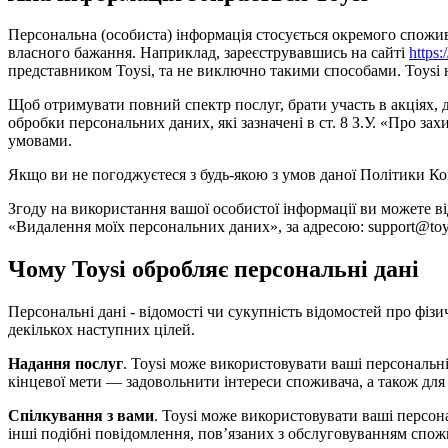
Персональна (особиста) інформація стосується окремого споживача
власного бажання. Наприклад, зареєструвавшись на сайті
https:
представником Toysi, та не виключно такими способами. Toysi не
Щоб отримувати повний спектр послуг, брати участь в акціях,
обробки персональних даних, які зазначені в ст. 8 З.У. «Про 
умовами.
Якщо ви не погоджуєтеся з будь-якою з умов даної Політики Ко
Згоду на використання вашої особистої інформації ви можете в
«Видалення моїх персональних даних», за адресою: support@toys
Чому Toysi обробляє персональні дані
Персональні дані - відомості чи сукупність відомостей про фізи
декількох наступних цілей.
Надання послуг
. Toysi може використовувати ваші персональні
кінцевої мети — задовольнити інтереси споживача, а також для
Спілкування з вами
. Toysi може використовувати ваші персон
інші подібні повідомлення, пов’язаних з обслуговуванням спож