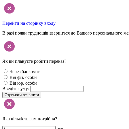
Перейти на сторінку входу
В разі появи труднощів зверніться до Вашого персонального м
Як ви плануєте робити переказ?
Через банкомат
Від фіз. особи
Від юр. особи
Введіть суму:
Отримати реквізити
Яка кількість вам потрібна?
шт.