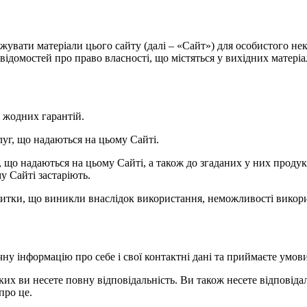
нтажувати матеріали цього сайту (далі – «Сайт») для особистого 
ідомостей про право власності, що містяться у вихідних матеріала
ь жодних гарантій.
слуг, що надаються на цьому Сайті.
уг, що надаються на цьому Сайті, а також до згаданих у них прод
у Сайті застаріють.
 збитки, що виникли внаслідок використання, неможливості викори
чну інформацію про себе і свої контактні дані та приймаєте умов
яких ви несете повну відповідальність. Ви також несете відповідаль
про це.