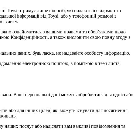
і Toysi отримує лише від осіб, які надають її свідомо та з
дальшої інформації від Toysi, або у телефонній розмові з
ня сайту.
 уважно ознайомитися з вашими правами та обов’язками щодо
тикою Конфіденційності, а також висловити свою повну згоду з
альних даних, будь ласка, не надавайте особисту інформацію.
овідомлення електронною поштою, з поміткою в темі листа
ована. Ваші персональні дані можуть оброблятися для однієї або
тів або для інших цілей, які можуть існувати для досягнення
вживань.
іну наших послуг або надіслати вам важливі повідомлення та