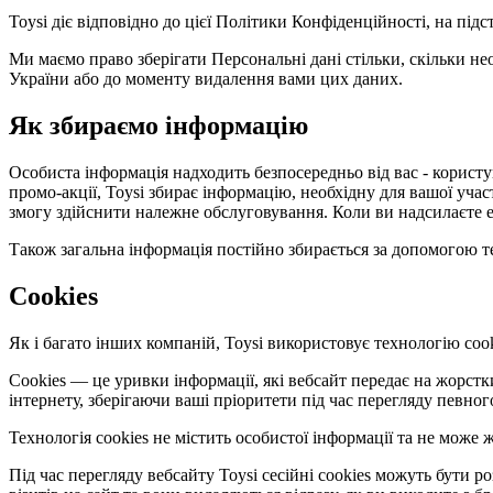
Toysi діє відповідно до цієї Політики Конфіденційності, на під
Ми маємо право зберігати Персональні дані стільки, скільки не
України або до моменту видалення вами цих даних.
Як збираємо інформацію
Особиста інформація надходить безпосередньо від вас - користув
промо-акції, Toysi збирає інформацію, необхідну для вашої уча
змогу здійснити належне обслуговування. Коли ви надсилаєте е
Також загальна інформація постійно збирається за допомогою те
Cookies
Як і багато інших компаній, Toysi використовує технологію cook
Cookies — це уривки інформації, які вебсайт передає на жорст
інтернету, зберігаючи ваші пріоритети під час перегляду певног
Технологія cookies не містить особистої інформації та не мож
Під час перегляду вебсайту Toysi сесійні cookies можуть бути 