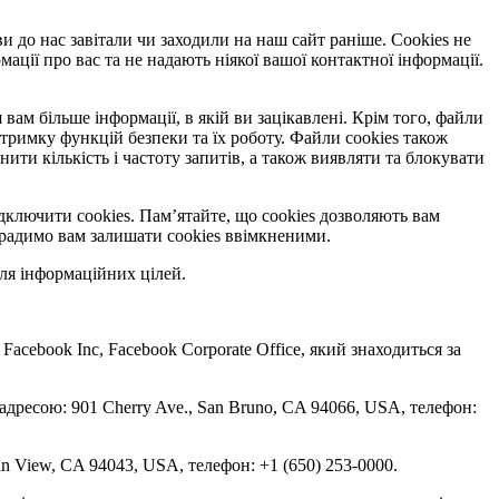
ви до нас завітали чи заходили на наш сайт раніше. Cookies не
ації про вас та не надають ніякої вашої контактної інформації.
вам більше інформації, в якій ви зацікавлені. Крім того, файли
тримку функцій безпеки та їх роботу. Файли cookies також
и кількість і частоту запитів, а також виявляти та блокувати
дключити cookies. Пам’ятайте, що cookies дозволяють вам
, радимо вам залишати cookies ввімкненими.
ля інформаційних цілей.
 Facebook Inc, Facebook Corporate Office, який знаходиться за
 адресою: 901 Cherry Ave., San Bruno, CA 94066, USA, телефон:
in View, CA 94043, USA, телефон: +1 (650) 253-0000.