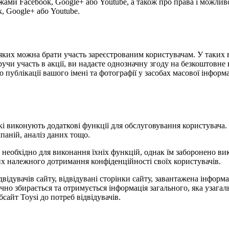
жами Facebook, Google+ або Youtube, а також про права і можлив
, Google+ або Youtube.
 у яких можна брати участь зареєстрованим користувачам. У таки
учи участь в акції, ви надаєте однозначну згоду на безкоштовне 
публікації вашого імені та фотографії у засобах масової інформаці
 які виконують додаткові функції для обслуговування користувача
паній, аналіз даних тощо.
е необхідно для виконання їхніх функцій, однак їм заборонено в
них належного дотримання конфіденційності своїх користувачів.
відвідувачів сайту, відвідувані сторінки сайту, завантажена інфор
ично збирається та отримується інформація загального, яка узаг
сайт Toysi до потреб відвідувачів.