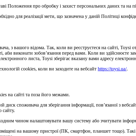
ставі Положення про обробку і захист персональних даних та на п
обхідно для реалізації мети, що зазначена у даній Політиці конфі
ача, з вашого відома. Так, коли ви реєструєтеся на сайті, Toysi
сті, аби виконати зобов’язання перед вами. Коли ви здійснюєте з
лектронного листа, Toysi зберігає вказану вами адресу електронн
хнологій cookies, коли ви заходите на вебсайт
https://toysi.ua/
.
ies на сайті та поза його межами.
кий диск споживача для зберігання інформації, пов’язаної з веб
о сайту.
е жодним чином налаштовувати вашу систему або зчитувати інфор
розміщені на вашому пристрої (ПК, смартфон, планшет тощо). Такі