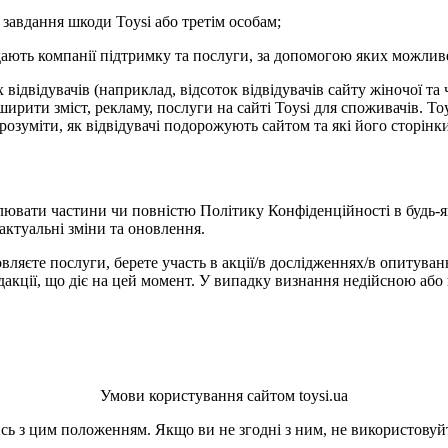
 завдання шкоди Toysi або третім особам;
адають компанії підтримку та послуги, за допомогою яких можлив
ідвідувачів (наприклад, відсоток відвідувачів сайту жіночої та 
рити зміст, рекламу, послуги на сайті Toysi для споживачів. Toys
зрозуміти, як відвідувачі подорожують сайтом та які його сторін
лювати частини чи повністю Політику Конфіденційності в будь-я
актуальні зміни та оновлення.
вляєте послуги, берете участь в акції/в дослідженнях/в опитуван
кції, що діє на цей момент. У випадку визнання недійсною або 
Умови користування сайтом toysi.ua
ь з цим положенням. Якщо ви не згодні з ним, не використовуйт