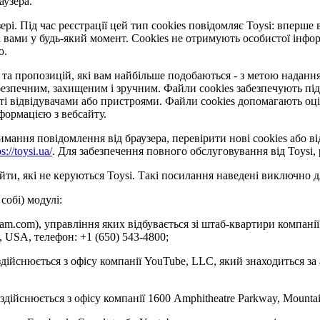
аузера.
рі. Під час реєстрації цей тип cookies повідомляє Toysi: вперше 
 вами у будь-який момент. Сookies не отримують особистої інформ
ю.
та пропозицій, які вам найбільше подобаються - з метою надання 
езпечним, захищеним і зручним. Файли cookies забезпечують під
відвідувачами або пристроями. Файли cookies допомагають оцінит
формацією з вебсайту.
ання повідомлення від браузера, перевірити нові cookies або ві
ps://toysi.ua/
. Для забезпечення повного обслуговування від Toysi
ти, які не керуються Toysi. Такі посилання наведені виключно д
собі) модулі:
gram.com), управління яких відбувається зі штаб-квартири компанії
4, USA, телефон: +1 (650) 543-4800;
здійснюється з офісу компанії YouTube, LLC, який знаходиться за
 здійснюється з офісу компанії 1600 Amphitheatre Parkway, Mounta