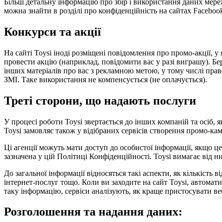
Більш детальну інформацію про збір і використання даних мере
можна знайти в розділі про конфіденційність на сайтах Facebook
Конкурси та акції
На сайті Toysi іноді розміщені повідомлення про промо-акції,
провести акцію (наприклад, повідомити вас у разі виграшу). Бер
інших матеріалів про вас з рекламною метою, у тому числі право 
ЗМІ. Таке використання не компенсується (не оплачується).
Треті сторони, що надають послуги
У процесі роботи Toysi звертається до інших компаній та осіб,
Toysi замовляє також у відібраних сервісів створення промо-кам
Ці агенції можуть мати доступ до особистої інформації, якщо ц
зазначена у цій Політиці Конфіденційності. Toysi вимагає від 
До загальної інформації відносяться такі аспекти, як кількість 
інтернет-послуг тощо. Коли ви заходите на сайт Toysi, автомат
таку інформацію, сервіси аналізують, як краще пристосувати веб
Розголошення та надання даних: