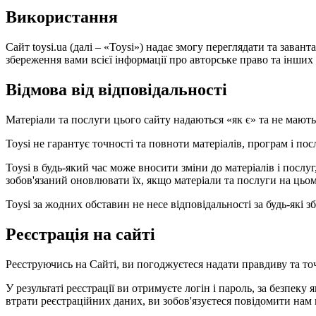
Використання
Сайт toysi.ua (далі – «Toysi») надає змогу переглядати та зава
збереження вами всієї інформації про авторське право та інших в
Відмова від відповідальності
Матеріали та послуги цього сайту надаються «як є» та не мают
Toysi не гарантує точності та повноти матеріалів, програм і по
Toysi в будь-який час може вносити зміни до матеріалів і посл
зобов'язаний оновлювати їх, якщо матеріали та послуги на цьом
Toysi за жодних обставин не несе відповідальності за будь-які
Реєстрація на сайті
Реєструючись на Сайті, ви погоджуєтеся надати правдиву та то
У результаті реєстрації ви отримуєте логін і пароль, за безпеку 
втрати реєстраційних даних, ви зобов'язуєтеся повідомити нам 