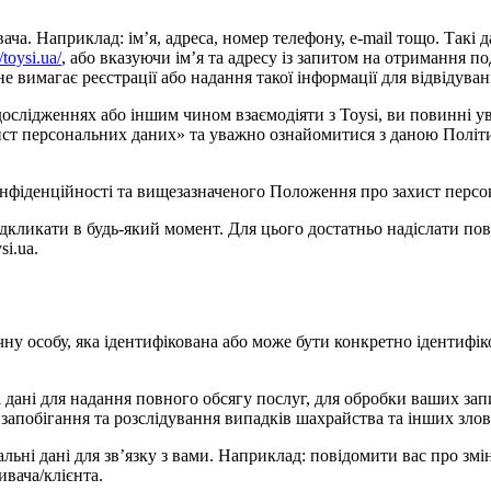
. Наприклад: ім’я, адреса, номер телефону, e-mail тощо. Такі дан
//toysi.ua/
, або вказуючи ім’я та адресу із запитом на отримання по
 вимагає реєстрації або надання такої інформації для відвідуван
 дослідженнях або іншим чином взаємодіяти з Toysi, ви повинні
захист персональних даних» та уважно ознайомитися з даною Полі
нфіденційності та вищезазначеного Положення про захист персон
ідкликати в будь-який момент. Для цього достатньо надіслати п
i.ua.
чну особу, яка ідентифікована або може бути конкретно ідентифік
 дані для надання повного обсягу послуг, для обробки ваших запи
 запобігання та розслідування випадків шахрайства та інших зло
альні дані для зв’язку з вами. Наприклад: повідомити вас про зм
ивача/клієнта.