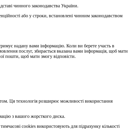
ідставі чинного законодавства України.
денційності або у строки, встановлені чинним законодавством
 отримує надану вами інформацію. Коли ви берете участь в
амовлення послуг, збирається вказана вами інформація, щоб мати
ої пошти, щоб мати змогу відповісти.
сайтом. Ця технологія розширює можливості використання
мацію з вашого жорсткого диска.
 тимчасові cookies використовують для підрахунку кількості