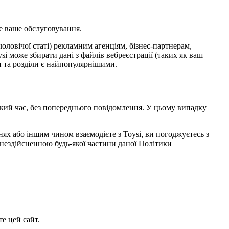
е ваше обслуговування.
чоловічої статі) рекламним агенціям, бізнес-партнерам,
i може збирати дані з файлів вебреєстрації (таких як ваш
ки та розділи є найпопулярнішими.
кий час, без попереднього повідомлення. У цьому випадку
нях або іншим чином взаємодієте з Toysi, ви погоджуєтесь з
нездійсненною будь-якої частини даної Політики
е цей сайт.