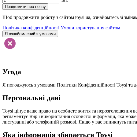
Повідомити про появу
Щоб продовжити роботу з сайтом toysi.ua, ознайомтесь зі зміна
Політика конфіденційності
Умови користування сайтом
Я ознайомлений з умовами
Угода
Я погоджуюсь з умовами Політики Конфіденційності Toysi та до
Персональні дані
Toysi цінує ваше право на особисте життя та нерозголошення ва
регламентує збір і використання особистої інформації, яка мож
листуванні або телефонній розмові. Якщо у вас виникнуть питанн
Яка інформація збирається Toysi