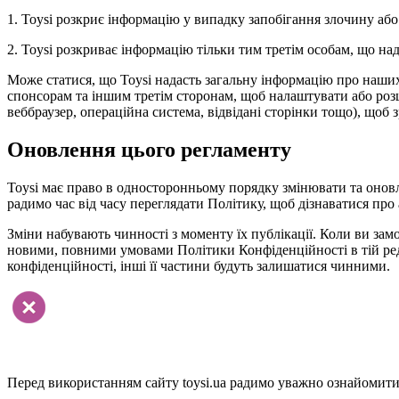
1. Toysi розкриє інформацію у випадку запобігання злочину або
2. Toysi розкриває інформацію тільки тим третім особам, що н
Може статися, що Toysi надасть загальну інформацію про наших в
спонсорам та іншим третім сторонам, щоб налаштувати або розши
веббраузер, операційна система, відвідані сторінки тощо), щоб 
Оновлення цього регламенту
Toysi має право в односторонньому порядку змінювати та онов
радимо час від часу переглядати Політику, щоб дізнаватися про 
Зміни набувають чинності з моменту їх публікації. Коли ви замо
новими, повними умовами Політики Конфіденційності в тій реда
конфіденційності, інші її частини будуть залишатися чинними.
Перед використанням сайту toysi.ua радимо уважно ознайомитис