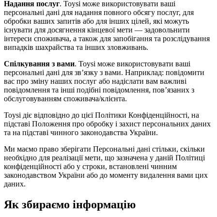
Надання послуг
. Toysi може використовувати ваші
персональні дані для надання повного обсягу послуг, для
обробки ваших запитів або для інших цілей, які можуть
існувати для досягнення кінцевої мети — задовольнити
інтереси споживача, а також для запобігання та розслідування
випадків шахрайства та інших зловживань.
Спілкування з вами
. Toysi може використовувати ваші
персональні дані для зв’язку з вами. Наприклад: повідомити
вас про зміну наших послуг або надіслати вам важливі
повідомлення та інші подібні повідомлення, пов’язаних з
обслуговуванням споживача/клієнта.
Toysi діє відповідно до цієї Політики Конфіденційності, на
підставі Положення про обробку і захист персональних даних
та на підставі чинного законодавства України.
Ми маємо право зберігати Персональні дані стільки, скільки
необхідно для реалізації мети, що зазначена у даній Політиці
конфіденційності або у строки, встановлені чинним
законодавством України або до моменту видалення вами цих
даних.
Як збираємо інформацію