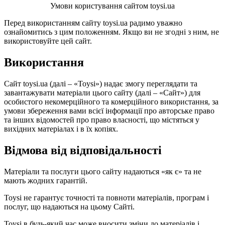
Умови користування сайтом toysi.ua
Перед використанням сайту toysi.ua радимо уважно
ознайомитись з цим положенням. Якщо ви не згодні з ним, не
використовуйте цей сайт.
Використання
Сайт toysi.ua (далі – «Toysi») надає змогу переглядати та
завантажувати матеріали цього сайту (далі – «Сайт») для
особистого некомерційного та комерційного використання, за
умови збереження вами всієї інформації про авторське право
та інших відомостей про право власності, що містяться у
вихідних матеріалах і в їх копіях.
Відмова від відповідальності
Матеріали та послуги цього сайту надаються «як є» та не
мають жодних гарантій.
Toysi не гарантує точності та повноти матеріалів, програм і
послуг, що надаються на цьому Сайті.
Toysi в будь-який час може вносити зміни до матеріалів і