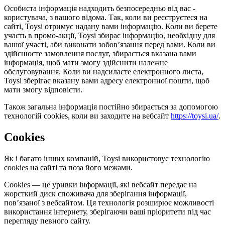
Особиста інформація надходить безпосередньо від вас -
користувача, з вашого відома. Так, коли ви реєструєтеся на
сайті, Toysi отримує надану вами інформацію. Коли ви берете
участь в промо-акції, Toysi збирає інформацію, необхідну для
вашої участі, аби виконати зобов’язання перед вами. Коли ви
здійснюєте замовлення послуг, збирається вказана вами
інформація, щоб мати змогу здійснити належне
обслуговування. Коли ви надсилаєте електронного листа,
Toysi зберігає вказану вами адресу електронної пошти, щоб
мати змогу відповісти.
Також загальна інформація постійно збирається за допомогою
технологій cookies, коли ви заходите на вебсайт
https://toysi.ua/
.
Cookies
Як і багато інших компаній, Toysi використовує технологію
cookies на сайті та поза його межами.
Cookies — це уривки інформації, які вебсайт передає на
жорсткий диск споживача для зберігання інформації,
пов’язаної з вебсайтом. Ця технологія розширює можливості
використання інтернету, зберігаючи ваші пріоритети під час
перегляду певного сайту.