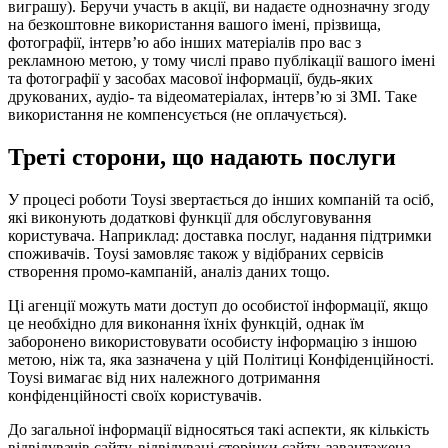
виграшу). Беручи участь в акції, ви надаєте однозначну згоду
на безкоштовне використання вашого імені, прізвища,
фотографії, інтерв’ю або інших матеріалів про вас з
рекламною метою, у тому числі право публікації вашого імені
та фотографії у засобах масової інформації, будь-яких
друкованих, аудіо- та відеоматеріалах, інтерв’ю зі ЗМІ. Таке
використання не компенсується (не оплачується).
Треті сторони, що надають послуги
У процесі роботи Toysi звертається до інших компаній та осіб,
які виконують додаткові функції для обслуговування
користувача. Наприклад: доставка послуг, надання підтримки
споживачів. Toysi замовляє також у відібраних сервісів
створення промо-кампаній, аналіз даних тощо.
Ці агенції можуть мати доступ до особистої інформації, якщо
це необхідно для виконання їхніх функцій, однак їм
заборонено використовувати особисту інформацію з іншою
метою, ніж та, яка зазначена у цій Політиці Конфіденційності.
Toysi вимагає від них належного дотримання
конфіденційності своїх користувачів.
До загальної інформації відносяться такі аспекти, як кількість
відвідувачів сайту, відвідувані сторінки сайту, завантажена