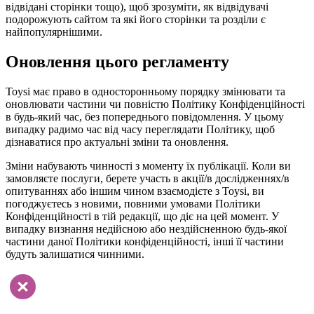
відвідані сторінки тощо), щоб зрозуміти, як відвідувачі
подорожують сайтом та які його сторінки та розділи є
найпопулярнішими.
Оновлення цього регламенту
Toysi має право в односторонньому порядку змінювати та
оновлювати частини чи повністю Політику Конфіденційності
в будь-який час, без попереднього повідомлення. У цьому
випадку радимо час від часу переглядати Політику, щоб
дізнаватися про актуальні зміни та оновлення.
Зміни набувають чинності з моменту їх публікації. Коли ви
замовляєте послуги, берете участь в акції/в дослідженнях/в
опитуваннях або іншим чином взаємодієте з Toysi, ви
погоджуєтесь з новими, повними умовами Політики
Конфіденційності в тій редакції, що діє на цей момент. У
випадку визнання недійсною або нездійсненною будь-якої
частини даної Політики конфіденційності, інші її частини
будуть залишатися чинними.