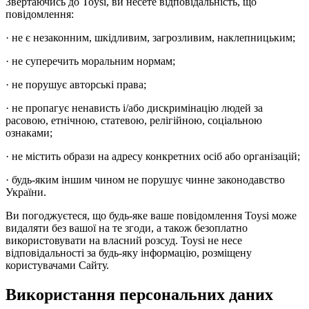
Звертаючись до Toysi, ви несете відповідальність, що
повідомлення:
· не є незаконним, шкідливим, загрозливим, наклепницьким;
· не суперечить моральним нормам;
· не порушує авторські права;
· не пропагує ненависть і/або дискримінацію людей за
расовою, етнічною, статевою, релігійною, соціальною
ознаками;
· не містить образи на адресу конкретних осіб або організацій;
· будь-яким іншим чином не порушує чинне законодавство
України.
Ви погоджуєтеся, що будь-яке ваше повідомлення Toysi може
видаляти без вашої на те згоди, а також безоплатно
використовувати на власний розсуд. Toysi не несе
відповідальності за будь-яку інформацію, розміщену
користувачами Сайту.
Використання персональних даних