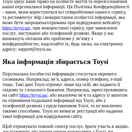
Toysi цінує ваше право на особисте життя та нерозголошення
вашої персональної інформації. Ця Політика Конфіденційності
- закон, яким користуються всі співробітники нашого сервісу,
та регламентує збір і використання особистої інформації, яка
може бути запрошена/отримана при відвідуванні вебсайту
https://toysi.ua/
, при використанні сервісу, при замовленні
послуг, листуванні або телефонній розмові. Якщо у вас
виникнуть питання або проблеми у зв’язку з
конфіденційністю, надсилайте їх, будь ласка, на електронну
адресу: support@toysi.ua.
Яка інформація збирається Toysi
Персональна (особиста) інформація стосується окремого
споживача. Наприклад: ім’я, адреса, номер телефону, e-mail
тощо. Такі дані Toysi отримує лише від осіб, які надають її
свідомо та з власного бажання. Наприклад, зареєструвавшись
на сайті
https://toysi.ua/
, або вказуючи ім’я та адресу із запитом
на отримання подальшої інформації від Toysi, або у
телефонній розмові з представником Toysi, та не виключно
такими способами. Toysi не вимагає реєстрації або надання
такої інформації для відвідування сайту.
Щоб отримувати повний спектр послуг, брати участь в акціях,
дослідженнях або іншим чином взаємодіяти з Toysi, ви