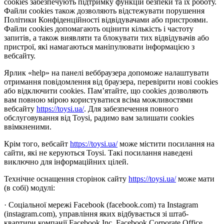
cookies забезпечують підтримку функцій безпеки та їх роботу.
Файли cookies також дозволяють відстежувати порушення
Політики Конфіденційності відвідувачами або пристроями.
Файли cookies допомагають оцінити кількість і частоту
запитів, а також виявляти та блокувати тих відвідувачів або
пристрої, які намагаються маніпулювати інформацією з
вебсайту.
Ярлик «help» на панелі веббраузера допоможе налаштувати
отримання повідомлення від браузера, перевірити нові cookies
або відключити cookies. Пам’ятайте, що cookies дозволяють
вам повною мірою користуватися всіма можливостями
вебсайту
https://toysi.ua/
. Для забезпечення повного
обслуговування від Toysi, радимо вам залишати cookies
ввімкненими.
Крім того, вебсайт
https://toysi.ua/
може містити посилання на
сайти, які не керуються Toysi. Такі посилання наведені
виключно для інформаційних цілей.
Технічне оснащення сторінок сайту
https://toysi.ua/
може мати
(в собі) модулі:
· Соціальної мережі Facebook (facebook.com) та Instagram
(instagram.com), управління яких відбувається зі штаб-
квартири компанії Facebook Inc, Facebook Corporate Office,