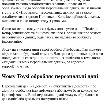
повинні уважно ознайомитися з вашими правами та
обов’язками щодо обробки персональних даних, які зазначені
в ст. 8 З.У. «Про захист персональних даних» та уважно
ознайомитися з даною Політикою Конфіденційності, а також
висловити свою повну згоду з умовами.
Якщо ви не погоджуєтеся з будь-якою з умов даної Політики
Конфіденційності та вищезазначеного Положення про захист
персональних даних, будь ласка, не надавайте особисту
інформацію.
Згоду на використання вашої особистої інформації ви можете
відкликати в будь-який момент. Для цього достатньо надіслати
повідомлення електронною поштою, з поміткою в темі листа
«Видалення моїх персональних даних», за адресою:
support@toysi.ua.
Чому Toysi обробляє персональні дані
Персональні дані - відомості чи сукупність відомостей про
фізичну особу, яка ідентифікована або може бути конкретно
ідентифікована. Ваші персональні дані можуть оброблятися
для однієї або декількох наступних цілей.