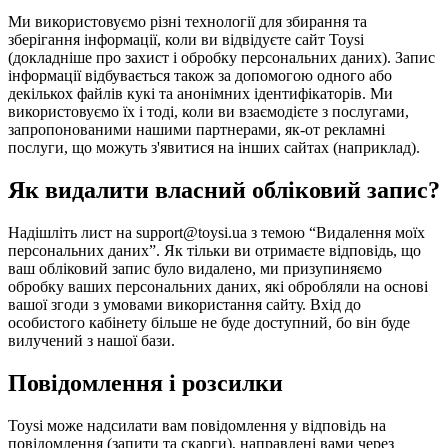
Ми використовуємо різні технології для збирання та
зберігання інформації, коли ви відвідуєте сайт Toysi
(
докладніше про захист і обробку персональних даних
). Запис
інформації відбувається також за допомогою одного або
декількох файлів кукі та анонімних ідентифікаторів. Ми
використовуємо їх і тоді, коли ви взаємодієте з послугами,
запропонованими нашими партнерами, як-от рекламні
послуги, що можуть з'явитися на інших сайтах (наприклад).
Як видалити власний обліковий запис?
Надішліть лист на support@toysi.ua з темою “Видалення моїх
персональних даних”. Як тільки ви отримаєте відповідь, що
ваш обліковий запис було видалено, ми призупиняємо
обробку ваших персональних даних, які обробляли на основі
вашої згоди з умовами використання сайту. Вхід до
особистого кабінету більше не буде доступний, бо він буде
вилучений з нашої бази.
Повідомлення і розсилки
Toysi може надсилати вам повідомлення у відповідь на
повідомлення (запити та скарги), направлені вами через