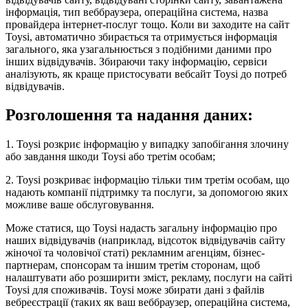
інформація, тип веббраузера, операційна система, назва
провайдера інтернет-послуг тощо. Коли ви заходите на сайт
Toysi, автоматично збирається та отримується інформація
загального, яка узагальнюється з подібними даними про
інших відвідувачів. Збираючи таку інформацію, сервіси
аналізують, як краще пристосувати вебсайт Toysi до потреб
відвідувачів.
Розголошення та надання даних:
1. Toysi розкриє інформацію у випадку запобігання злочину
або завдання шкоди Toysi або третім особам;
2. Toysi розкриває інформацію тільки тим третім особам, що
надають компанії підтримку та послуги, за допомогою яких
можливе ваше обслуговування.
Може статися, що Toysi надасть загальну інформацію про
наших відвідувачів (наприклад, відсоток відвідувачів сайту
жіночої та чоловічої статі) рекламним агенціям, бізнес-
партнерам, спонсорам та іншим третім сторонам, щоб
налаштувати або розширити зміст, рекламу, послуги на сайті
Toysi для споживачів. Toysi може збирати дані з файлів
вебреєстрації (таких як ваш веббраузер, операційна система,