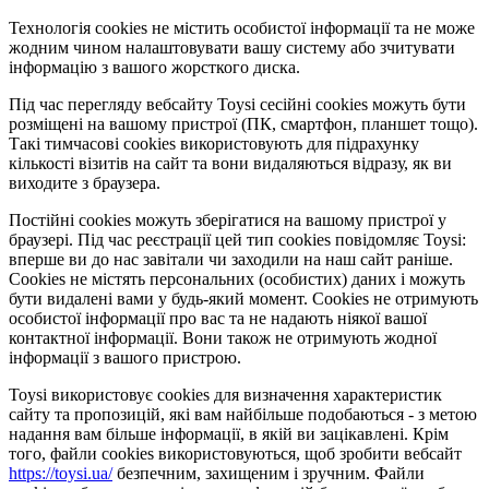
Технологія cookies не містить особистої інформації та не може
жодним чином налаштовувати вашу систему або зчитувати
інформацію з вашого жорсткого диска.
Під час перегляду вебсайту Toysi сесійні cookies можуть бути
розміщені на вашому пристрої (ПК, смартфон, планшет тощо).
Такі тимчасові cookies використовують для підрахунку
кількості візитів на сайт та вони видаляються відразу, як ви
виходите з браузера.
Постійні cookies можуть зберігатися на вашому пристрої у
браузері. Під час реєстрації цей тип cookies повідомляє Toysi:
вперше ви до нас завітали чи заходили на наш сайт раніше.
Cookies не містять персональних (особистих) даних і можуть
бути видалені вами у будь-який момент. Сookies не отримують
особистої інформації про вас та не надають ніякої вашої
контактної інформації. Вони також не отримують жодної
інформації з вашого пристрою.
Toysi використовує cookies для визначення характеристик
сайту та пропозицій, які вам найбільше подобаються - з метою
надання вам більше інформації, в якій ви зацікавлені. Крім
того, файли cookies використовуються, щоб зробити вебсайт
https://toysi.ua/
безпечним, захищеним і зручним. Файли