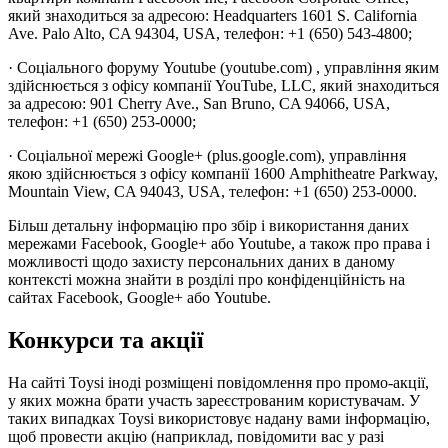
який знаходиться за адресою: Headquarters 1601 S. California
Ave. Palo Alto, CA 94304, USA, телефон: +1 (650) 543-4800;
· Соціального форуму Youtube (youtube.com) , управління яким
здійснюється з офісу компанії YouTube, LLC, який знаходиться
за адресою: 901 Cherry Ave., San Bruno, CA 94066, USA,
телефон: +1 (650) 253-0000;
· Соціальної мережі Google+ (plus.google.com), управління
якою здійснюється з офісу компанії 1600 Amphitheatre Parkway,
Mountain View, CA 94043, USA, телефон: +1 (650) 253-0000.
Більш детальну інформацію про збір і використання даних
мережами Facebook, Google+ або Youtube, а також про права і
можливості щодо захисту персональних даних в даному
контексті можна знайти в розділі про конфіденційність на
сайтах Facebook, Google+ або Youtube.
Конкурси та акції
На сайті Toysi іноді розміщені повідомлення про промо-акції,
у яких можна брати участь зареєстрованим користувачам. У
таких випадках Toysi використовує надану вами інформацію,
щоб провести акцію (наприклад, повідомити вас у разі