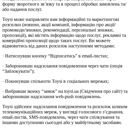
форму зворотного зв’язку та в процесі обробки замовлень та/
або надання послуг.
Toysi може направляти вам інформаційні та маркетингові
розсилки (новини, акції компанії, інформацію про акції/
промокоди/знижки, рекомендації, персональні знижки,
пропозиції), які містять інформацію щодо послуг, рекламні та
комерційні пропозиції щодо таких послуг. Ви можете
відмовитись від даних розсилок наступними методами:
· Натиснувши кнопку “Відписатись” в email-листах;
· Заборонивши надсилання повідомлення через чати (опція
“Заблокувати”);
· Покинувши спільноти Toysi в соціальних мережах;
· Вибравши іконку “замок” на toysi.ua (Свідчення про сайт) та
заборонивши надсилання web-push повідомлень.
Toysi здійснює надсилання повідомлення та розсилок шляхом
телекомунікаційних мереж, у вигляді голосового з’єднання,
email-листів, SMS-повідомлень, через чати спілкування та
іншими доступними сьогодні або у майбутньому засобами.