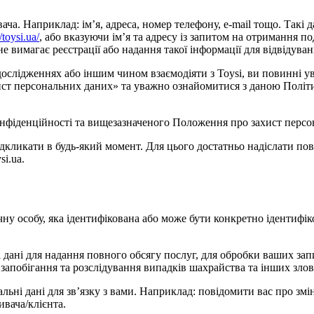
. Наприклад: ім’я, адреса, номер телефону, e-mail тощо. Такі дан
//toysi.ua/
, або вказуючи ім’я та адресу із запитом на отримання по
 вимагає реєстрації або надання такої інформації для відвідуван
 дослідженнях або іншим чином взаємодіяти з Toysi, ви повинні
захист персональних даних» та уважно ознайомитися з даною Полі
нфіденційності та вищезазначеного Положення про захист персон
ідкликати в будь-який момент. Для цього достатньо надіслати п
i.ua.
чну особу, яка ідентифікована або може бути конкретно ідентифік
 дані для надання повного обсягу послуг, для обробки ваших запи
 запобігання та розслідування випадків шахрайства та інших зло
альні дані для зв’язку з вами. Наприклад: повідомити вас про зм
ивача/клієнта.