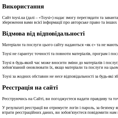
Використання
Сайт toysi.ua (далі – «Toysi») надає змогу переглядати та зава
збереження вами всієї інформації про авторське право та інших в
Відмова від відповідальності
Матеріали та послуги цього сайту надаються «як є» та не мают
Toysi не гарантує точності та повноти матеріалів, програм і по
Toysi в будь-який час може вносити зміни до матеріалів і посл
зобов'язаний оновлювати їх, якщо матеріали та послуги на цьом
Toysi за жодних обставин не несе відповідальності за будь-які
Реєстрація на сайті
Реєструючись на Сайті, ви погоджуєтеся надати правдиву та то
У результаті реєстрації ви отримуєте логін і пароль, за безпеку 
втрати реєстраційних даних, ви зобов'язуєтеся повідомити нам 