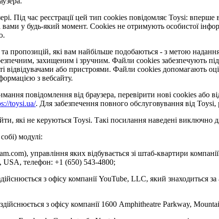
аузера.
рі. Під час реєстрації цей тип cookies повідомляє Toysi: вперше 
 вами у будь-який момент. Сookies не отримують особистої інформ
ю.
та пропозицій, які вам найбільше подобаються - з метою надання 
езпечним, захищеним і зручним. Файли cookies забезпечують під
відвідувачами або пристроями. Файли cookies допомагають оцінит
формацією з вебсайту.
ання повідомлення від браузера, перевірити нові cookies або ві
ps://toysi.ua/
. Для забезпечення повного обслуговування від Toysi
ти, які не керуються Toysi. Такі посилання наведені виключно д
собі) модулі:
gram.com), управління яких відбувається зі штаб-квартири компанії
4, USA, телефон: +1 (650) 543-4800;
здійснюється з офісу компанії YouTube, LLC, який знаходиться за
 здійснюється з офісу компанії 1600 Amphitheatre Parkway, Mounta