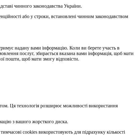
ідставі чинного законодавства України.
денційності або у строки, встановлені чинним законодавством
 отримує надану вами інформацію. Коли ви берете участь в
амовлення послуг, збирається вказана вами інформація, щоб мати
ої пошти, щоб мати змогу відповісти.
сайтом. Ця технологія розширює можливості використання
мацію з вашого жорсткого диска.
 тимчасові cookies використовують для підрахунку кількості