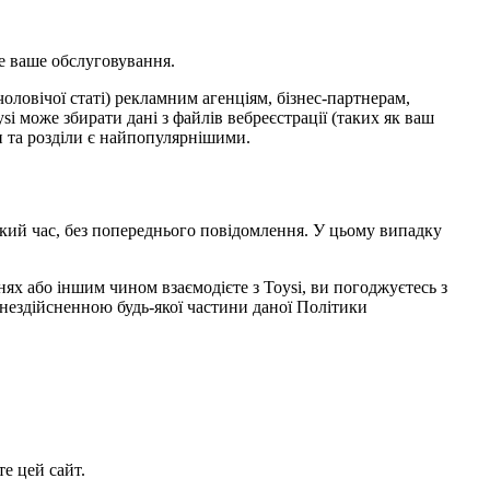
е ваше обслуговування.
чоловічої статі) рекламним агенціям, бізнес-партнерам,
i може збирати дані з файлів вебреєстрації (таких як ваш
ки та розділи є найпопулярнішими.
кий час, без попереднього повідомлення. У цьому випадку
нях або іншим чином взаємодієте з Toysi, ви погоджуєтесь з
нездійсненною будь-якої частини даної Політики
е цей сайт.