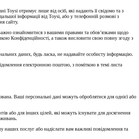
і Toysi отримує лише від осіб, які надають її свідомо та з
дальшої інформації від Toysi, або у телефонній розмові з
ня сайту.
 уважно ознайомитися з вашими правами та обов’язками щодо
тикою Конфіденційності, а також висловити свою повну згоду з
альних даних, будь ласка, не надавайте особисту інформацію.
овідомлення електронною поштою, з поміткою в темі листа
ована. Ваші персональні дані можуть оброблятися для однієї або
тів або для інших цілей, які можуть існувати для досягнення
вживань.
іну наших послуг або надіслати вам важливі повідомлення та