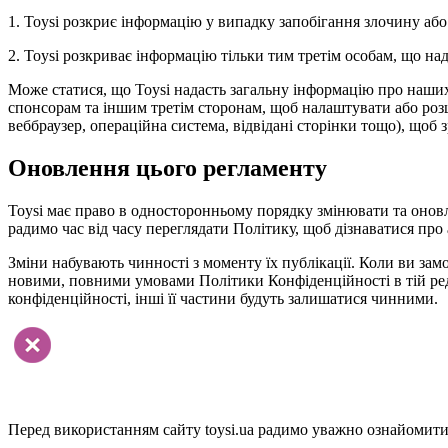
1. Toysi розкриє інформацію у випадку запобігання злочину або
2. Toysi розкриває інформацію тільки тим третім особам, що н
Може статися, що Toysi надасть загальну інформацію про наших в
спонсорам та іншим третім сторонам, щоб налаштувати або розши
веббраузер, операційна система, відвідані сторінки тощо), щоб 
Оновлення цього регламенту
Toysi має право в односторонньому порядку змінювати та онов
радимо час від часу переглядати Політику, щоб дізнаватися про 
Зміни набувають чинності з моменту їх публікації. Коли ви замо
новими, повними умовами Політики Конфіденційності в тій реда
конфіденційності, інші її частини будуть залишатися чинними.
Перед використанням сайту toysi.ua радимо уважно ознайомитис