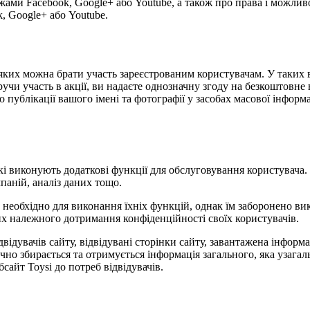
жами Facebook, Google+ або Youtube, а також про права і можлив
, Google+ або Youtube.
 у яких можна брати участь зареєстрованим користувачам. У таки
учи участь в акції, ви надаєте однозначну згоду на безкоштовне 
публікації вашого імені та фотографії у засобах масової інформаці
 які виконують додаткові функції для обслуговування користувача
паній, аналіз даних тощо.
е необхідно для виконання їхніх функцій, однак їм заборонено в
них належного дотримання конфіденційності своїх користувачів.
відвідувачів сайту, відвідувані сторінки сайту, завантажена інфор
ично збирається та отримується інформація загального, яка узаг
сайт Toysi до потреб відвідувачів.