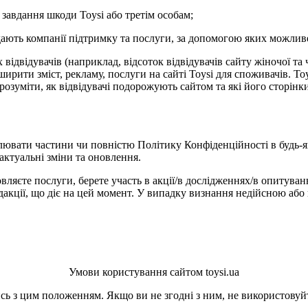
 завдання шкоди Toysi або третім особам;
адають компанії підтримку та послуги, за допомогою яких можлив
ідвідувачів (наприклад, відсоток відвідувачів сайту жіночої та 
рити зміст, рекламу, послуги на сайті Toysi для споживачів. Toys
зрозуміти, як відвідувачі подорожують сайтом та які його сторін
лювати частини чи повністю Політику Конфіденційності в будь-я
актуальні зміни та оновлення.
вляєте послуги, берете участь в акції/в дослідженнях/в опитуван
кції, що діє на цей момент. У випадку визнання недійсною або 
Умови користування сайтом toysi.ua
ь з цим положенням. Якщо ви не згодні з ним, не використовуйт