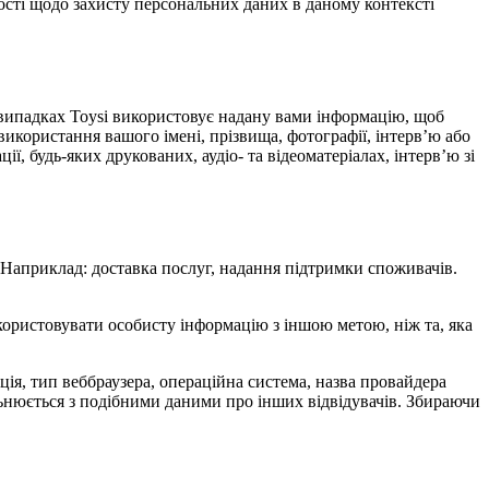
ості щодо захисту персональних даних в даному контексті
х випадках Toysi використовує надану вами інформацію, щоб
використання вашого імені, прізвища, фотографії, інтерв’ю або
ї, будь-яких друкованих, аудіо- та відеоматеріалах, інтерв’ю зі
. Наприклад: доставка послуг, надання підтримки споживачів.
икористовувати особисту інформацію з іншою метою, ніж та, яка
мація, тип веббраузера, операційна система, назва провайдера
альнюється з подібними даними про інших відвідувачів. Збираючи