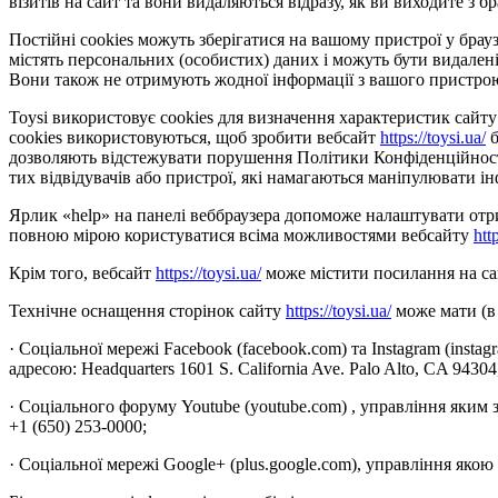
візитів на сайт та вони видаляються відразу, як ви виходите з бр
Постійні cookies можуть зберігатися на вашому пристрої у браузе
містять персональних (особистих) даних і можуть бути видалені
Вони також не отримують жодної інформації з вашого пристро
Toysi використовує cookies для визначення характеристик сайту 
cookies використовуються, щоб зробити вебсайт
https://toysi.ua/
б
дозволяють відстежувати порушення Політики Конфіденційності 
тих відвідувачів або пристрої, які намагаються маніпулювати ін
Ярлик «help» на панелі веббраузера допоможе налаштувати отрим
повною мірою користуватися всіма можливостями вебсайту
htt
Крім того, вебсайт
https://toysi.ua/
може містити посилання на сай
Технічне оснащення сторінок сайту
https://toysi.ua/
може мати (в 
· Соціальної мережі Facebook (facebook.com) та Instagram (insta
адресою: Headquarters 1601 S. California Ave. Palo Alto, CA 9430
· Соціального форуму Youtube (youtube.com) , управління яким 
+1 (650) 253-0000;
· Соціальної мережі Google+ (plus.google.com), управління якою