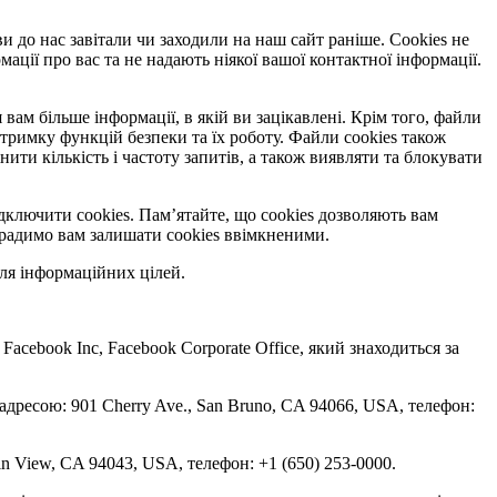
ви до нас завітали чи заходили на наш сайт раніше. Cookies не
ації про вас та не надають ніякої вашої контактної інформації.
вам більше інформації, в якій ви зацікавлені. Крім того, файли
тримку функцій безпеки та їх роботу. Файли cookies також
и кількість і частоту запитів, а також виявляти та блокувати
дключити cookies. Пам’ятайте, що cookies дозволяють вам
, радимо вам залишати cookies ввімкненими.
ля інформаційних цілей.
 Facebook Inc, Facebook Corporate Office, який знаходиться за
 адресою: 901 Cherry Ave., San Bruno, CA 94066, USA, телефон:
in View, CA 94043, USA, телефон: +1 (650) 253-0000.