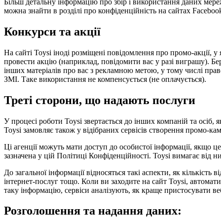
Більш детальну інформацію про збір і використання даних мере
можна знайти в розділі про конфіденційність на сайтах Facebook
Конкурси та акції
На сайті Toysi іноді розміщені повідомлення про промо-акції,
провести акцію (наприклад, повідомити вас у разі виграшу). Бер
інших матеріалів про вас з рекламною метою, у тому числі право 
ЗМІ. Таке використання не компенсується (не оплачується).
Треті сторони, що надають послуги
У процесі роботи Toysi звертається до інших компаній та осіб,
Toysi замовляє також у відібраних сервісів створення промо-кам
Ці агенції можуть мати доступ до особистої інформації, якщо ц
зазначена у цій Політиці Конфіденційності. Toysi вимагає від 
До загальної інформації відносяться такі аспекти, як кількість 
інтернет-послуг тощо. Коли ви заходите на сайт Toysi, автомат
таку інформацію, сервіси аналізують, як краще пристосувати веб
Розголошення та надання даних: