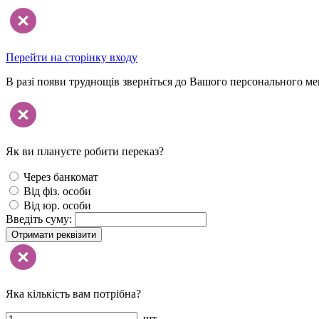
Перейти на сторінку входу
В разі появи труднощів зверніться до Вашого персонального м
Як ви плануєте робити переказ?
Через банкомат
Від фіз. особи
Від юр. особи
Введіть суму:
Отримати реквізити
Яка кількість вам потрібна?
шт.