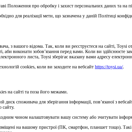
ставі Положення про обробку і захист персональних даних та на п
обхідно для реалізації мети, що зазначена у даній Політиці конфі
ача, з вашого відома. Так, коли ви реєструєтеся на сайті, Toysi
сті, аби виконати зобов’язання перед вами. Коли ви здійснюєте з
лектронного листа, Toysi зберігає вказану вами адресу електронн
хнологій cookies, коли ви заходите на вебсайт
https://toysi.ua/
.
ies на сайті та поза його межами.
кий диск споживача для зберігання інформації, пов’язаної з веб
о сайту.
е жодним чином налаштовувати вашу систему або зчитувати інфор
розміщені на вашому пристрої (ПК, смартфон, планшет тощо). Такі