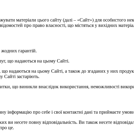
нтажувати матеріали цього сайту (далі – «Сайт») для особистого 
ідомостей про право власності, що містяться у вихідних матеріала
ь жодних гарантій.
слуг, що надаються на цьому Сайті.
уг, що надаються на цьому Сайті, а також до згаданих у них прод
у Сайті застаріють.
 збитки, що виникли внаслідок використання, неможливості викори
чну інформацію про себе і свої контактні дані та приймаєте умов
яких ви несете повну відповідальність. Ви також несете відповідаль
про це.