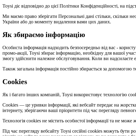
Toysi діє відповідно до цієї Політики Конфіденційності, на під
Ми маємо право зберігати Персональні дані стільки, скільки не
України або до моменту видалення вами цих даних.
Як збираємо інформацію
Особиста інформація надходить безпосередньо від вас - користув
промо-акції, Toysi збирає інформацію, необхідну для вашої уча
змогу здійснити належне обслуговування. Коли ви надсилаєте е
Також загальна інформація постійно збирається за допомогою те
Cookies
Як і багато інших компаній, Toysi використовує технологію cook
Cookies — це уривки інформації, які вебсайт передає на жорст
інтернету, зберігаючи ваші пріоритети під час перегляду певног
Технологія cookies не містить особистої інформації та не мож
Під час перегляду вебсайту Toysi сесійні cookies можуть бути 