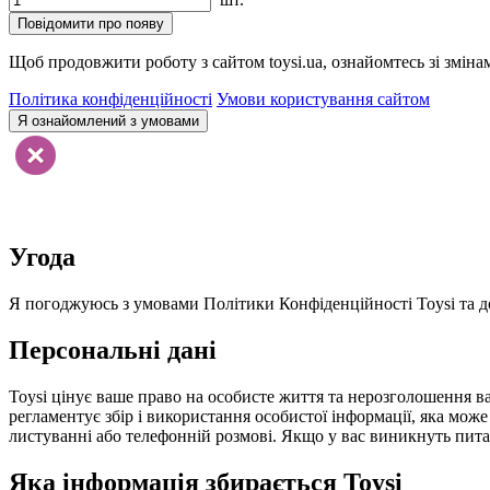
Повідомити про появу
Щоб продовжити роботу з сайтом toysi.ua, ознайомтесь зі зміна
Політика конфіденційності
Умови користування сайтом
Я ознайомлений з умовами
Угода
Я погоджуюсь з умовами Політики Конфіденційності Toysi та до
Персональні дані
Toysi цінує ваше право на особисте життя та нерозголошення ва
регламентує збір і використання особистої інформації, яка мож
листуванні або телефонній розмові. Якщо у вас виникнуть питанн
Яка інформація збирається Toysi