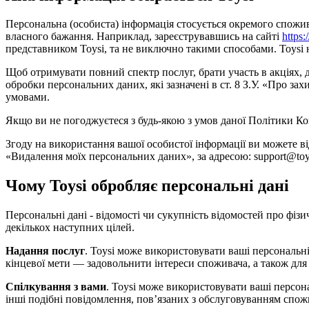
Персональна (особиста) інформація стосується окремого споживача
власного бажання. Наприклад, зареєструвавшись на сайті
https:
представником Toysi, та не виключно такими способами. Toysi не
Щоб отримувати повний спектр послуг, брати участь в акціях,
обробки персональних даних, які зазначені в ст. 8 З.У. «Про 
умовами.
Якщо ви не погоджуєтеся з будь-якою з умов даної Політики Ко
Згоду на використання вашої особистої інформації ви можете в
«Видалення моїх персональних даних», за адресою: support@toys
Чому Toysi обробляє персональні дані
Персональні дані - відомості чи сукупність відомостей про фізи
декількох наступних цілей.
Надання послуг
. Toysi може використовувати ваші персональні
кінцевої мети — задовольнити інтереси споживача, а також для
Спілкування з вами
. Toysi може використовувати ваші персон
інші подібні повідомлення, пов’язаних з обслуговуванням спож