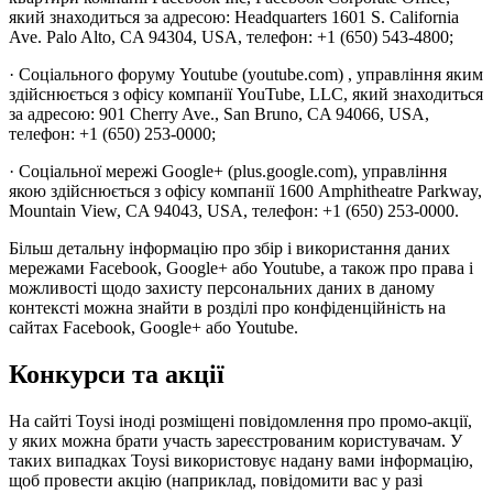
який знаходиться за адресою: Headquarters 1601 S. California
Ave. Palo Alto, CA 94304, USA, телефон: +1 (650) 543-4800;
· Соціального форуму Youtube (youtube.com) , управління яким
здійснюється з офісу компанії YouTube, LLC, який знаходиться
за адресою: 901 Cherry Ave., San Bruno, CA 94066, USA,
телефон: +1 (650) 253-0000;
· Соціальної мережі Google+ (plus.google.com), управління
якою здійснюється з офісу компанії 1600 Amphitheatre Parkway,
Mountain View, CA 94043, USA, телефон: +1 (650) 253-0000.
Більш детальну інформацію про збір і використання даних
мережами Facebook, Google+ або Youtube, а також про права і
можливості щодо захисту персональних даних в даному
контексті можна знайти в розділі про конфіденційність на
сайтах Facebook, Google+ або Youtube.
Конкурси та акції
На сайті Toysi іноді розміщені повідомлення про промо-акції,
у яких можна брати участь зареєстрованим користувачам. У
таких випадках Toysi використовує надану вами інформацію,
щоб провести акцію (наприклад, повідомити вас у разі