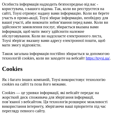
Особиста інформація надходить безпосередньо від вас -
користувача, з вашого відома. Так, коли ви реєструєтеся на
сайті, Toysi отримує надану вами інформацію. Коли ви берете
участь в промо-акції, Toysi збирає інформацію, необхідну для
вашої участі, аби виконати зобов’язання перед вами. Коли ви
здійснюєте замовлення послуг, збирається вказана вами
інформація, щоб мати змогу здійснити належне
обслуговування. Коли ви надсилаєте електронного листа,
Toysi зберігає вказану вами адресу електронної пошти, щоб
мати змогу відповісти.
Також загальна інформація постійно збирається за допомогою
технологій cookies, коли ви заходите на вебсайт
https://toysi.ua/
.
Cookies
Як і багато інших компаній, Toysi використовує технологію
cookies на сайті та поза його межами.
Cookies — це уривки інформації, які вебсайт передає на
жорсткий диск споживача для зберігання інформації,
пов’язаної з вебсайтом. Ця технологія розширює можливості
використання інтернету, зберігаючи ваші пріоритети під час
перегляду певного сайту.