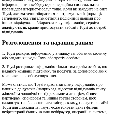
інформація, тип веббраузера, операційна система, назва
провайдера інтернет-послуг тощо. Коли ви заходите на сайт
Toysi, автоматично збирається та отримується інформація
загального, яка узагальнюється з подібними даними про
інших відвідувачів. Збираючи таку інформацію, сервіси
аналізують, як краще пристосувати вебсайт Toysi до потреб
відвідувачів.
Розголошення та надання даних:
1. Toysi розкриє інформацію у випадку запобігання злочину
або завдання шкоди Toysi або третім особам;
2. Toysi розкриває інформацію тільки тим третім особам, що
надають компанії підтримку та послуги, за допомогою яких
можливе ваше обслуговування.
Може статися, що Toysi надасть загальну інформацію про
наших відвідувачів (наприклад, відсоток відвідувачів сайту
жіночої та чоловічої статі) рекламним агенціям, бізнес-
партнерам, спонсорам та іншим третім сторонам, щоб
налаштувати або розширити зміст, рекламу, послуги на сайті
Toysi для споживачів. Toysi може збирати дані з файлів
вебреєстрації (таких як ваш веббраузер, операційна система,