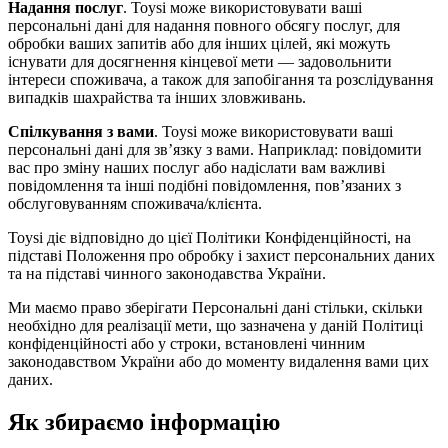
Надання послуг
. Toysi може використовувати ваші
персональні дані для надання повного обсягу послуг, для
обробки ваших запитів або для інших цілей, які можуть
існувати для досягнення кінцевої мети — задовольнити
інтереси споживача, а також для запобігання та розслідування
випадків шахрайства та інших зловживань.
Спілкування з вами
. Toysi може використовувати ваші
персональні дані для зв’язку з вами. Наприклад: повідомити
вас про зміну наших послуг або надіслати вам важливі
повідомлення та інші подібні повідомлення, пов’язаних з
обслуговуванням споживача/клієнта.
Toysi діє відповідно до цієї Політики Конфіденційності, на
підставі Положення про обробку і захист персональних даних
та на підставі чинного законодавства України.
Ми маємо право зберігати Персональні дані стільки, скільки
необхідно для реалізації мети, що зазначена у даній Політиці
конфіденційності або у строки, встановлені чинним
законодавством України або до моменту видалення вами цих
даних.
Як збираємо інформацію