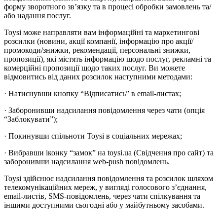
форму зворотного зв’язку та в процесі обробки замовлень та/
або надання послуг.
Toysi може направляти вам інформаційні та маркетингові
розсилки (новини, акції компанії, інформацію про акції/
промокоди/знижки, рекомендації, персональні знижки,
пропозиції), які містять інформацію щодо послуг, рекламні та
комерційні пропозиції щодо таких послуг. Ви можете
відмовитись від даних розсилок наступними методами:
· Натиснувши кнопку “Відписатись” в email-листах;
· Заборонивши надсилання повідомлення через чати (опція
“Заблокувати”);
· Покинувши спільноти Toysi в соціальних мережах;
· Вибравши іконку “замок” на toysi.ua (Свідчення про сайт) та
заборонивши надсилання web-push повідомлень.
Toysi здійснює надсилання повідомлення та розсилок шляхом
телекомунікаційних мереж, у вигляді голосового з’єднання,
email-листів, SMS-повідомлень, через чати спілкування та
іншими доступними сьогодні або у майбутньому засобами.