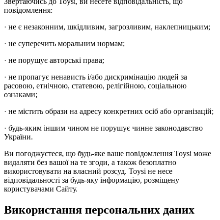
Звертаючись до Toysi, ви несете відповідальність, що
повідомлення:
· не є незаконним, шкідливим, загрозливим, наклепницьким;
· не суперечить моральним нормам;
· не порушує авторські права;
· не пропагує ненависть і/або дискримінацію людей за
расовою, етнічною, статевою, релігійною, соціальною
ознаками;
· не містить образи на адресу конкретних осіб або організацій;
· будь-яким іншим чином не порушує чинне законодавство
України.
Ви погоджуєтеся, що будь-яке ваше повідомлення Toysi може
видаляти без вашої на те згоди, а також безоплатно
використовувати на власний розсуд. Toysi не несе
відповідальності за будь-яку інформацію, розміщену
користувачами Сайту.
Використання персональних даних