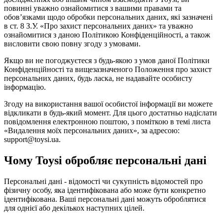
повинні уважно ознайомитися з вашими правами та
обов’язками щодо обробки персональних даних, які зазначені
в ст. 8 З.У. «Про захист персональних даних» та уважно
ознайомитися з даною Політикою Конфіденційності, а також
висловити свою повну згоду з умовами.
Якщо ви не погоджуєтеся з будь-якою з умов даної Політики
Конфіденційності та вищезазначеного Положення про захист
персональних даних, будь ласка, не надавайте особисту
інформацію.
Згоду на використання вашої особистої інформації ви можете
відкликати в будь-який момент. Для цього достатньо надіслати
повідомлення електронною поштою, з поміткою в темі листа
«Видалення моїх персональних даних», за адресою:
support@toysi.ua.
Чому Toysi обробляє персональні дані
Персональні дані - відомості чи сукупність відомостей про
фізичну особу, яка ідентифікована або може бути конкретно
ідентифікована. Ваші персональні дані можуть оброблятися
для однієї або декількох наступних цілей.