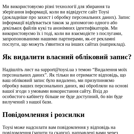
Ми використовуємо різні технології для збирання та
зберігання інформації, коли ви відвідуєте сайт Toysi
(
докладніше про захист і обробку персональних даних
). Запис
інформації відбувається також за допомогою одного або
декількох файлів кукі та анонімних ідентифікаторів. Ми
використовуємо їх і тоді, коли ви взаємодієте з послугами,
запропонованими нашими партнерами, як-от рекламні
послуги, що можуть з'явитися на інших сайтах (наприклад).
Як видалити власний обліковий запис?
Надішліть лист на support@toysi.ua з темою “Видалення моїх
персональних даних”. Як тільки ви отримаєте відповідь, що
ваш обліковий запис було видалено, ми призупиняємо
обробку ваших персональних даних, які обробляли на основі
вашої згоди з умовами використання сайту. Вхід до
особистого кабінету більше не буде доступний, бо він буде
вилучений з нашої бази.
Повідомлення і розсилки
Toysi може надсилати вам повідомлення у відповідь на
повідомлення (запити та скарги), направлені вами через