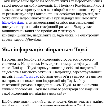
Toysi цінує ваше право на особисте життя та нерозголошення
вашої персональної інформації. Ця Політика Конфіденційності
- закон, яким користуються всі співробітники нашого сервісу,
та регламентує збір і використання особистої інформації, яка
може бути запрошена/отримана при відвідуванні вебсайту
https://toysi.ua/
, при використанні сервісу, при замовленні
послуг, листуванні або телефонній розмові. Якщо у вас
виникнуть питання або проблеми у зв’язку з
конфіденційністю, надсилайте їх, будь ласка, на електронну
адресу: support@toysi.ua.
Яка інформація збирається Toysi
Персональна (особиста) інформація стосується окремого
споживача. Наприклад: ім’я, адреса, номер телефону, e-mail
тощо. Такі дані Toysi отримує лише від осіб, які надають її
свідомо та з власного бажання. Наприклад, зареєструвавшись
на сайті
https://toysi.ua/
, або вказуючи ім’я та адресу із запитом
на отримання подальшої інформації від Toysi, або у
телефонній розмові з представником Toysi, та не виключно
такими способами. Toysi не вимагає реєстрації або надання
такої інформації для відвідування сайту.
Щоб отримувати повний спектр послуг, брати участь в акціях,
дослідженнях або іншим чином взаємодіяти з Toysi, ви