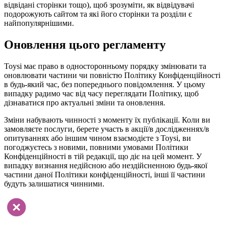
відвідані сторінки тощо), щоб зрозуміти, як відвідувачі
подорожують сайтом та які його сторінки та розділи є
найпопулярнішими.
Оновлення цього регламенту
Toysi має право в односторонньому порядку змінювати та
оновлювати частини чи повністю Політику Конфіденційності
в будь-який час, без попереднього повідомлення. У цьому
випадку радимо час від часу переглядати Політику, щоб
дізнаватися про актуальні зміни та оновлення.
Зміни набувають чинності з моменту їх публікації. Коли ви
замовляєте послуги, берете участь в акції/в дослідженнях/в
опитуваннях або іншим чином взаємодієте з Toysi, ви
погоджуєтесь з новими, повними умовами Політики
Конфіденційності в тій редакції, що діє на цей момент. У
випадку визнання недійсною або нездійсненною будь-якої
частини даної Політики конфіденційності, інші її частини
будуть залишатися чинними.