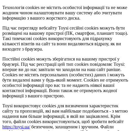
Технологія cookies не містить особистої інформації та не може
жодним чином налаштовувати вашу систему або зчитувати
інформацію з вашого жорсткого диска.
Під час перегляду вебсайту Toysi сесійні cookies можуть бути
розміщені на вашому пристрої (ПК, смартфон, планшет тощо).
Такі тимчасові cookies використовують для підрахунку
кількості візитів на сайт та вони видаляються відразу, як ви
виходите з браузера.
Постійні cookies можуть зберігатися на вашому пристрої у
браузері. Під час реєстрації цей тип cookies повідомляє Toysi:
вперше ви до нас завітали чи заходили на наш сайт раніше.
Cookies не містять персональних (особистих) даних і можуть
бути видалені вами у будь-який момент. Сookies не отримують
особистої інформації про вас та не надають ніякої вашої
контактної інформації. Вони також не отримують жодної
інформації з вашого пристрою.
Toysi використовує cookies для визначення характеристик
сайту та пропозицій, які вам найбільше подобаються - з метою
надання вам більше інформації, в якій ви зацікавлені. Крім
того, файли cookies використовуються, щоб зробити вебсайт
https://toysi.ua/
безпечним, захищеним і зручним. Файли