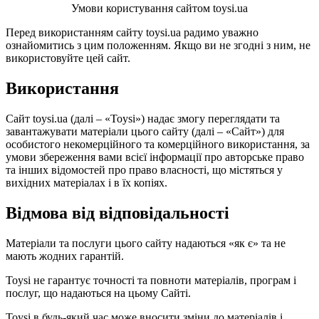
Умови користування сайтом toysi.ua
Перед використанням сайту toysi.ua радимо уважно
ознайомитись з цим положенням. Якщо ви не згодні з ним, не
використовуйте цей сайт.
Використання
Сайт toysi.ua (далі – «Toysi») надає змогу переглядати та
завантажувати матеріали цього сайту (далі – «Сайт») для
особистого некомерційного та комерційного використання, за
умови збереження вами всієї інформації про авторське право
та інших відомостей про право власності, що містяться у
вихідних матеріалах і в їх копіях.
Відмова від відповідальності
Матеріали та послуги цього сайту надаються «як є» та не
мають жодних гарантій.
Toysi не гарантує точності та повноти матеріалів, програм і
послуг, що надаються на цьому Сайті.
Toysi в будь-який час може вносити зміни до матеріалів і