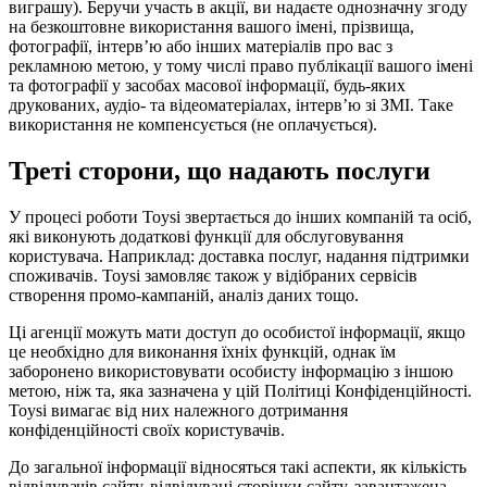
виграшу). Беручи участь в акції, ви надаєте однозначну згоду
на безкоштовне використання вашого імені, прізвища,
фотографії, інтерв’ю або інших матеріалів про вас з
рекламною метою, у тому числі право публікації вашого імені
та фотографії у засобах масової інформації, будь-яких
друкованих, аудіо- та відеоматеріалах, інтерв’ю зі ЗМІ. Таке
використання не компенсується (не оплачується).
Треті сторони, що надають послуги
У процесі роботи Toysi звертається до інших компаній та осіб,
які виконують додаткові функції для обслуговування
користувача. Наприклад: доставка послуг, надання підтримки
споживачів. Toysi замовляє також у відібраних сервісів
створення промо-кампаній, аналіз даних тощо.
Ці агенції можуть мати доступ до особистої інформації, якщо
це необхідно для виконання їхніх функцій, однак їм
заборонено використовувати особисту інформацію з іншою
метою, ніж та, яка зазначена у цій Політиці Конфіденційності.
Toysi вимагає від них належного дотримання
конфіденційності своїх користувачів.
До загальної інформації відносяться такі аспекти, як кількість
відвідувачів сайту, відвідувані сторінки сайту, завантажена