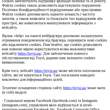
cookies забезпечують підтримку функцій безпеки та їх роботу.
Файли cookies також дозволяють відстежувати порушення
Політики Конфіденційності відвідувачами або пристроями.
Файли cookies допомагають оцінити кількість і частоту
запитів, а також виявляти та блокувати тих відвідувачів або
пристрої, які намагаються маніпулювати інформацією з
вебсайту.
Ярлик «help» на панелі веббраузера допоможе налаштувати
отримання повідомлення від браузера, перевірити нові cookies
або відключити cookies. Пам’ятайте, що cookies дозволяють
вам повною мірою користуватися всіма можливостями
вебсайту
https://toysi.ua/
. Для забезпечення повного
обслуговування від Toysi, радимо вам залишати cookies
ввімкненими.
Крім того, вебсайт
https://toysi.ua/
може містити посилання на
сайти, які не керуються Toysi. Такі посилання наведені
виключно для інформаційних цілей.
Технічне оснащення сторінок сайту
https://toysi.ua/
може мати
(в собі) модулі:
· Соціальної мережі Facebook (facebook.com) та Instagram
(instagram.com), управління яких відбувається зі штаб-
квартири компанії Facebook Inc, Facebook Corporate Office,