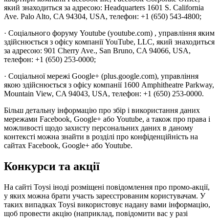
який знаходиться за адресою: Headquarters 1601 S. California
Ave. Palo Alto, CA 94304, USA, телефон: +1 (650) 543-4800;
· Соціального форуму Youtube (youtube.com) , управління яким
здійснюється з офісу компанії YouTube, LLC, який знаходиться
за адресою: 901 Cherry Ave., San Bruno, CA 94066, USA,
телефон: +1 (650) 253-0000;
· Соціальної мережі Google+ (plus.google.com), управління
якою здійснюється з офісу компанії 1600 Amphitheatre Parkway,
Mountain View, CA 94043, USA, телефон: +1 (650) 253-0000.
Більш детальну інформацію про збір і використання даних
мережами Facebook, Google+ або Youtube, а також про права і
можливості щодо захисту персональних даних в даному
контексті можна знайти в розділі про конфіденційність на
сайтах Facebook, Google+ або Youtube.
Конкурси та акції
На сайті Toysi іноді розміщені повідомлення про промо-акції,
у яких можна брати участь зареєстрованим користувачам. У
таких випадках Toysi використовує надану вами інформацію,
щоб провести акцію (наприклад, повідомити вас у разі