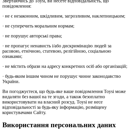
Звертаючись до Toysi, ви несете відповідальність, що
повідомлення:
· не є незаконним, шкідливим, загрозливим, наклепницьким;
· не суперечить моральним нормам;
· не порушує авторські права;
· не пропагує ненависть і/або дискримінацію людей за
расовою, етнічною, статевою, релігійною, соціальною
ознаками;
· не містить образи на адресу конкретних осіб або організацій;
· будь-яким іншим чином не порушує чинне законодавство
України.
Ви погоджуєтеся, що будь-яке ваше повідомлення Toysi може
видаляти без вашої на те згоди, а також безоплатно
використовувати на власний розсуд. Toysi не несе
відповідальності за будь-яку інформацію, розміщену
користувачами Сайту.
Використання персональних даних