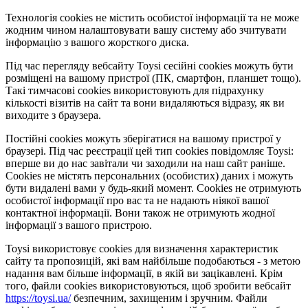
Технологія cookies не містить особистої інформації та не може
жодним чином налаштовувати вашу систему або зчитувати
інформацію з вашого жорсткого диска.
Під час перегляду вебсайту Toysi сесійні cookies можуть бути
розміщені на вашому пристрої (ПК, смартфон, планшет тощо).
Такі тимчасові cookies використовують для підрахунку
кількості візитів на сайт та вони видаляються відразу, як ви
виходите з браузера.
Постійні cookies можуть зберігатися на вашому пристрої у
браузері. Під час реєстрації цей тип cookies повідомляє Toysi:
вперше ви до нас завітали чи заходили на наш сайт раніше.
Cookies не містять персональних (особистих) даних і можуть
бути видалені вами у будь-який момент. Сookies не отримують
особистої інформації про вас та не надають ніякої вашої
контактної інформації. Вони також не отримують жодної
інформації з вашого пристрою.
Toysi використовує cookies для визначення характеристик
сайту та пропозицій, які вам найбільше подобаються - з метою
надання вам більше інформації, в якій ви зацікавлені. Крім
того, файли cookies використовуються, щоб зробити вебсайт
https://toysi.ua/
безпечним, захищеним і зручним. Файли