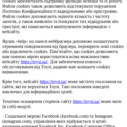
cookies забезпечують підтримку функцій безпеки та їх роботу.
Файли cookies також дозволяють відстежувати порушення
Політики Конфіденційності відвідувачами або пристроями.
Файли cookies допомагають оцінити кількість і частоту
запитів, а також виявляти та блокувати тих відвідувачів або
пристрої, які намагаються маніпулювати інформацією з
вебсайту.
Ярлик «help» на панелі веббраузера допоможе налаштувати
отримання повідомлення від браузера, перевірити нові cookies
або відключити cookies. Пам’ятайте, що cookies дозволяють
вам повною мірою користуватися всіма можливостями
вебсайту
https://toysi.ua/
. Для забезпечення повного
обслуговування від Toysi, радимо вам залишати cookies
ввімкненими.
Крім того, вебсайт
https://toysi.ua/
може містити посилання на
сайти, які не керуються Toysi. Такі посилання наведені
виключно для інформаційних цілей.
Технічне оснащення сторінок сайту
https://toysi.ua/
може мати
(в собі) модулі:
· Соціальної мережі Facebook (facebook.com) та Instagram
(instagram.com), управління яких відбувається зі штаб-
квартири компанії Facebook Inc, Facebook Corporate Office,