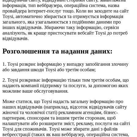
інформація, тип веббраузера, операційна система, назва
провайдера інтернет-послуг тощо. Коли ви заходите на сайт
Toysi, автоматично збирається та отримується інформація
загального, яка узагальнюється з подібними даними про
інших відвідувачів. Збираючи таку інформацію, сервіси
аналізують, як краще пристосувати вебсайт Toysi до потреб
відвідувачів.
Розголошення та надання даних:
1. Toysi розкриє інформацію у випадку запобігання злочину
або завдання шкоди Toysi або третім особам;
2. Toysi розкриває інформацію тільки тим третім особам, що
надають компанії підтримку та послуги, за допомогою яких
можливе ваше обслуговування.
Може статися, що Toysi надасть загальну інформацію про
наших відвідувачів (наприклад, відсоток відвідувачів сайту
жіночої та чоловічої статі) рекламним агенціям, бізнес-
партнерам, спонсорам та іншим третім сторонам, щоб
налаштувати або розширити зміст, рекламу, послуги на сайті
Toysi для споживачів. Toysi може збирати дані з файлів
вебреєстрації (таких як ваш веббраузер, операційна система,