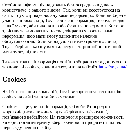
Особиста інформація надходить безпосередньо від вас -
користувача, з вашого відома. Так, коли ви реєструєтеся на
сайті, Toysi отримує надану вами інформацію. Коли ви берете
участь в промо-акції, Toysi збирає інформацію, необхідну для
вашої участі, аби виконати зобов’язання перед вами. Коли ви
здійснюєте замовлення послуг, збирається вказана вами
інформація, щоб мати змогу здійснити належне
обслуговування. Коли ви надсилаєте електронного листа,
Toysi зберігає вказану вами адресу електронної пошти, щоб
мати змогу відповісти.
Також загальна інформація постійно збирається за допомогою
технологій cookies, коли ви заходите на вебсайт
https://toysi.ua/
.
Cookies
Як і багато інших компаній, Toysi використовує технологію
cookies на сайті та поза його межами.
Cookies — це уривки інформації, які вебсайт передає на
жорсткий диск споживача для зберігання інформації,
пов’язаної з вебсайтом. Ця технологія розширює можливості
використання інтернету, зберігаючи ваші пріоритети під час
перегляду певного сайту.