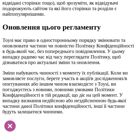
відвідані сторінки тощо), щоб зрозуміти, як відвідувачі
подорожують сайтом та які його сторінки та розділи є
найпопулярнішими.
Оновлення цього регламенту
Toysi має право в односторонньому порядку змінювати та
оновлювати частини чи повністю Політику Конфіденційності
в будь-який час, без попереднього повідомлення. У цьому
випадку радимо час від часу переглядати Політику, щоб
дізнаватися про актуальні зміни та оновлення.
Зміни набувають чинності з моменту їх публікації. Коли ви
замовляєте послуги, берете участь в акції/в дослідженнях/в
опитуваннях або іншим чином взаємодієте з Toysi, ви
погоджуєтесь з новими, повними умовами Політики
Конфіденційності в тій редакції, що діє на цей момент. У
випадку визнання недійсною або нездійсненною будь-якої
частини даної Політики конфіденційності, інші її частини
будуть залишатися чинними.