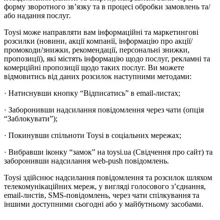
форму зворотного зв’язку та в процесі обробки замовлень та/
або надання послуг.
Toysi може направляти вам інформаційні та маркетингові
розсилки (новини, акції компанії, інформацію про акції/
промокоди/знижки, рекомендації, персональні знижки,
пропозиції), які містять інформацію щодо послуг, рекламні та
комерційні пропозиції щодо таких послуг. Ви можете
відмовитись від даних розсилок наступними методами:
· Натиснувши кнопку “Відписатись” в email-листах;
· Заборонивши надсилання повідомлення через чати (опція
“Заблокувати”);
· Покинувши спільноти Toysi в соціальних мережах;
· Вибравши іконку “замок” на toysi.ua (Свідчення про сайт) та
заборонивши надсилання web-push повідомлень.
Toysi здійснює надсилання повідомлення та розсилок шляхом
телекомунікаційних мереж, у вигляді голосового з’єднання,
email-листів, SMS-повідомлень, через чати спілкування та
іншими доступними сьогодні або у майбутньому засобами.