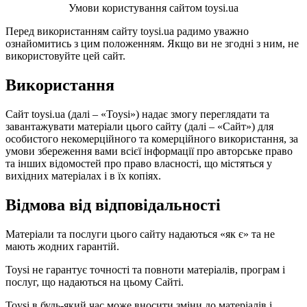
Умови користування сайтом toysi.ua
Перед використанням сайту toysi.ua радимо уважно
ознайомитись з цим положенням. Якщо ви не згодні з ним, не
використовуйте цей сайт.
Використання
Сайт toysi.ua (далі – «Toysi») надає змогу переглядати та
завантажувати матеріали цього сайту (далі – «Сайт») для
особистого некомерційного та комерційного використання, за
умови збереження вами всієї інформації про авторське право
та інших відомостей про право власності, що містяться у
вихідних матеріалах і в їх копіях.
Відмова від відповідальності
Матеріали та послуги цього сайту надаються «як є» та не
мають жодних гарантій.
Toysi не гарантує точності та повноти матеріалів, програм і
послуг, що надаються на цьому Сайті.
Toysi в будь-який час може вносити зміни до матеріалів і