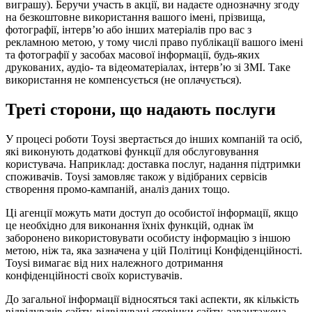
виграшу). Беручи участь в акції, ви надаєте однозначну згоду
на безкоштовне використання вашого імені, прізвища,
фотографії, інтерв’ю або інших матеріалів про вас з
рекламною метою, у тому числі право публікації вашого імені
та фотографії у засобах масової інформації, будь-яких
друкованих, аудіо- та відеоматеріалах, інтерв’ю зі ЗМІ. Таке
використання не компенсується (не оплачується).
Треті сторони, що надають послуги
У процесі роботи Toysi звертається до інших компаній та осіб,
які виконують додаткові функції для обслуговування
користувача. Наприклад: доставка послуг, надання підтримки
споживачів. Toysi замовляє також у відібраних сервісів
створення промо-кампаній, аналіз даних тощо.
Ці агенції можуть мати доступ до особистої інформації, якщо
це необхідно для виконання їхніх функцій, однак їм
заборонено використовувати особисту інформацію з іншою
метою, ніж та, яка зазначена у цій Політиці Конфіденційності.
Toysi вимагає від них належного дотримання
конфіденційності своїх користувачів.
До загальної інформації відносяться такі аспекти, як кількість
відвідувачів сайту, відвідувані сторінки сайту, завантажена