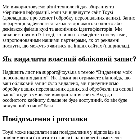
Ми використовуємо різні технології для збирання та
зберігання інформації, коли ви відвідуєте сайт Toysi
(
докладніше про захист і обробку персональних даних
). Запис
інформації відбувається також за допомогою одного або
декількох файлів кукі та анонімних ідентифікаторів. Ми
використовуємо їх і тоді, коли ви взаємодієте з послугами,
запропонованими нашими партнерами, як-от рекламні
послуги, що можуть з'явитися на інших сайтах (наприклад).
Як видалити власний обліковий запис?
Надішліть лист на support@toysi.ua з темою “Видалення моїх
персональних даних”. Як тільки ви отримаєте відповідь, що
ваш обліковий запис було видалено, ми призупиняємо
обробку ваших персональних даних, які обробляли на основі
вашої згоди з умовами використання сайту. Вхід до
особистого кабінету більше не буде доступний, бо він буде
вилучений з нашої бази.
Повідомлення і розсилки
Toysi може надсилати вам повідомлення у відповідь на
повідомлення (запити та скарги), направлені вами через