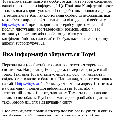
Toysi цінує ваше право на особисте життя та нерозголошення
вашої персональної інформації. Ця Політика Конфіденційності
- закон, яким користуються всі співробітники нашого сервісу,
та регламентує збір і використання особистої інформації, яка
може бути запрошена/отримана при відвідуванні вебсайту
https://toysi.ua/
, при використанні сервісу, при замовленні
послуг, листуванні або телефонній розмові. Якщо у вас
виникнуть питання або проблеми у зв’язку з
конфіденційністю, надсилайте їх, будь ласка, на електронну
адресу: support@toysi.ua.
Яка інформація збирається Toysi
Персональна (особиста) інформація стосується окремого
споживача. Наприклад: ім’я, адреса, номер телефону, e-mail
тощо. Такі дані Toysi отримує лише від осіб, які надають її
свідомо та з власного бажання. Наприклад, зареєструвавшись
на сайті
https://toysi.ua/
, або вказуючи ім’я та адресу із запитом
на отримання подальшої інформації від Toysi, або у
телефонній розмові з представником Toysi, та не виключно
такими способами. Toysi не вимагає реєстрації або надання
такої інформації для відвідування сайту.
Щоб отримувати повний спектр послуг, брати участь в акціях,
дослідженнях або іншим чином взаємодіяти з Toysi, ви