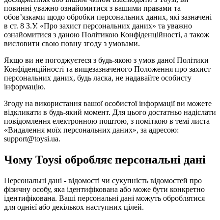
повинні уважно ознайомитися з вашими правами та
обов’язками щодо обробки персональних даних, які зазначені
в ст. 8 З.У. «Про захист персональних даних» та уважно
ознайомитися з даною Політикою Конфіденційності, а також
висловити свою повну згоду з умовами.
Якщо ви не погоджуєтеся з будь-якою з умов даної Політики
Конфіденційності та вищезазначеного Положення про захист
персональних даних, будь ласка, не надавайте особисту
інформацію.
Згоду на використання вашої особистої інформації ви можете
відкликати в будь-який момент. Для цього достатньо надіслати
повідомлення електронною поштою, з поміткою в темі листа
«Видалення моїх персональних даних», за адресою:
support@toysi.ua.
Чому Toysi обробляє персональні дані
Персональні дані - відомості чи сукупність відомостей про
фізичну особу, яка ідентифікована або може бути конкретно
ідентифікована. Ваші персональні дані можуть оброблятися
для однієї або декількох наступних цілей.