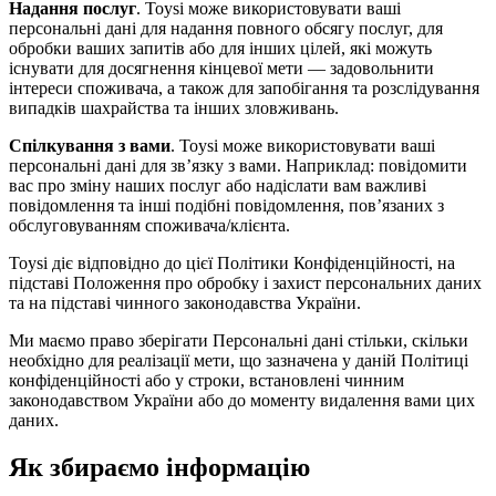
Надання послуг
. Toysi може використовувати ваші
персональні дані для надання повного обсягу послуг, для
обробки ваших запитів або для інших цілей, які можуть
існувати для досягнення кінцевої мети — задовольнити
інтереси споживача, а також для запобігання та розслідування
випадків шахрайства та інших зловживань.
Спілкування з вами
. Toysi може використовувати ваші
персональні дані для зв’язку з вами. Наприклад: повідомити
вас про зміну наших послуг або надіслати вам важливі
повідомлення та інші подібні повідомлення, пов’язаних з
обслуговуванням споживача/клієнта.
Toysi діє відповідно до цієї Політики Конфіденційності, на
підставі Положення про обробку і захист персональних даних
та на підставі чинного законодавства України.
Ми маємо право зберігати Персональні дані стільки, скільки
необхідно для реалізації мети, що зазначена у даній Політиці
конфіденційності або у строки, встановлені чинним
законодавством України або до моменту видалення вами цих
даних.
Як збираємо інформацію