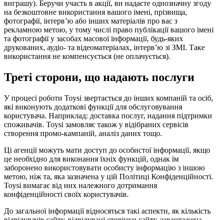
виграшу). Беручи участь в акції, ви надаєте однозначну згоду
на безкоштовне використання вашого імені, прізвища,
фотографії, інтерв’ю або інших матеріалів про вас з
рекламною метою, у тому числі право публікації вашого імені
та фотографії у засобах масової інформації, будь-яких
друкованих, аудіо- та відеоматеріалах, інтерв’ю зі ЗМІ. Таке
використання не компенсується (не оплачується).
Треті сторони, що надають послуги
У процесі роботи Toysi звертається до інших компаній та осіб,
які виконують додаткові функції для обслуговування
користувача. Наприклад: доставка послуг, надання підтримки
споживачів. Toysi замовляє також у відібраних сервісів
створення промо-кампаній, аналіз даних тощо.
Ці агенції можуть мати доступ до особистої інформації, якщо
це необхідно для виконання їхніх функцій, однак їм
заборонено використовувати особисту інформацію з іншою
метою, ніж та, яка зазначена у цій Політиці Конфіденційності.
Toysi вимагає від них належного дотримання
конфіденційності своїх користувачів.
До загальної інформації відносяться такі аспекти, як кількість
відвідувачів сайту, відвідувані сторінки сайту, завантажена