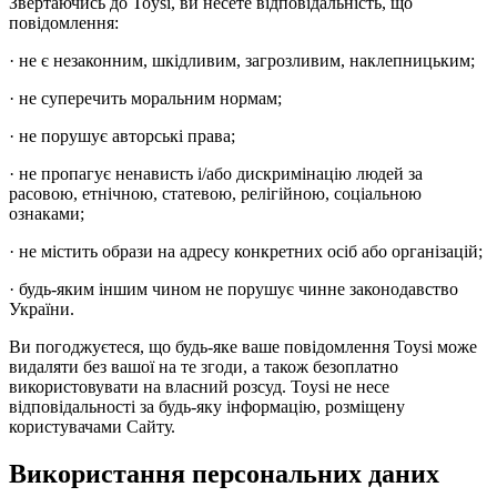
Звертаючись до Toysi, ви несете відповідальність, що
повідомлення:
· не є незаконним, шкідливим, загрозливим, наклепницьким;
· не суперечить моральним нормам;
· не порушує авторські права;
· не пропагує ненависть і/або дискримінацію людей за
расовою, етнічною, статевою, релігійною, соціальною
ознаками;
· не містить образи на адресу конкретних осіб або організацій;
· будь-яким іншим чином не порушує чинне законодавство
України.
Ви погоджуєтеся, що будь-яке ваше повідомлення Toysi може
видаляти без вашої на те згоди, а також безоплатно
використовувати на власний розсуд. Toysi не несе
відповідальності за будь-яку інформацію, розміщену
користувачами Сайту.
Використання персональних даних