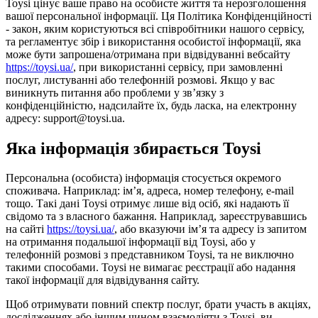
Toysi цінує ваше право на особисте життя та нерозголошення
вашої персональної інформації. Ця Політика Конфіденційності
- закон, яким користуються всі співробітники нашого сервісу,
та регламентує збір і використання особистої інформації, яка
може бути запрошена/отримана при відвідуванні вебсайту
https://toysi.ua/
, при використанні сервісу, при замовленні
послуг, листуванні або телефонній розмові. Якщо у вас
виникнуть питання або проблеми у зв’язку з
конфіденційністю, надсилайте їх, будь ласка, на електронну
адресу: support@toysi.ua.
Яка інформація збирається Toysi
Персональна (особиста) інформація стосується окремого
споживача. Наприклад: ім’я, адреса, номер телефону, e-mail
тощо. Такі дані Toysi отримує лише від осіб, які надають її
свідомо та з власного бажання. Наприклад, зареєструвавшись
на сайті
https://toysi.ua/
, або вказуючи ім’я та адресу із запитом
на отримання подальшої інформації від Toysi, або у
телефонній розмові з представником Toysi, та не виключно
такими способами. Toysi не вимагає реєстрації або надання
такої інформації для відвідування сайту.
Щоб отримувати повний спектр послуг, брати участь в акціях,
дослідженнях або іншим чином взаємодіяти з Toysi, ви