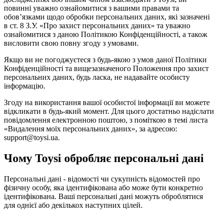
повинні уважно ознайомитися з вашими правами та
обов’язками щодо обробки персональних даних, які зазначені
в ст. 8 З.У. «Про захист персональних даних» та уважно
ознайомитися з даною Політикою Конфіденційності, а також
висловити свою повну згоду з умовами.
Якщо ви не погоджуєтеся з будь-якою з умов даної Політики
Конфіденційності та вищезазначеного Положення про захист
персональних даних, будь ласка, не надавайте особисту
інформацію.
Згоду на використання вашої особистої інформації ви можете
відкликати в будь-який момент. Для цього достатньо надіслати
повідомлення електронною поштою, з поміткою в темі листа
«Видалення моїх персональних даних», за адресою:
support@toysi.ua.
Чому Toysi обробляє персональні дані
Персональні дані - відомості чи сукупність відомостей про
фізичну особу, яка ідентифікована або може бути конкретно
ідентифікована. Ваші персональні дані можуть оброблятися
для однієї або декількох наступних цілей.