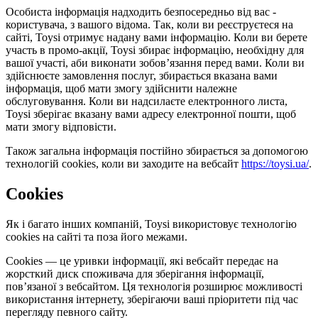
Особиста інформація надходить безпосередньо від вас -
користувача, з вашого відома. Так, коли ви реєструєтеся на
сайті, Toysi отримує надану вами інформацію. Коли ви берете
участь в промо-акції, Toysi збирає інформацію, необхідну для
вашої участі, аби виконати зобов’язання перед вами. Коли ви
здійснюєте замовлення послуг, збирається вказана вами
інформація, щоб мати змогу здійснити належне
обслуговування. Коли ви надсилаєте електронного листа,
Toysi зберігає вказану вами адресу електронної пошти, щоб
мати змогу відповісти.
Також загальна інформація постійно збирається за допомогою
технологій cookies, коли ви заходите на вебсайт
https://toysi.ua/
.
Cookies
Як і багато інших компаній, Toysi використовує технологію
cookies на сайті та поза його межами.
Cookies — це уривки інформації, які вебсайт передає на
жорсткий диск споживача для зберігання інформації,
пов’язаної з вебсайтом. Ця технологія розширює можливості
використання інтернету, зберігаючи ваші пріоритети під час
перегляду певного сайту.