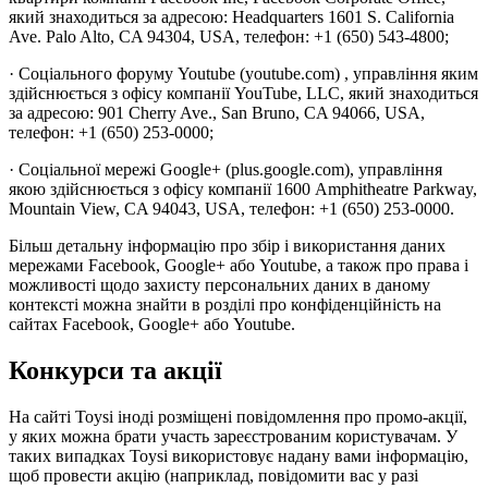
який знаходиться за адресою: Headquarters 1601 S. California
Ave. Palo Alto, CA 94304, USA, телефон: +1 (650) 543-4800;
· Соціального форуму Youtube (youtube.com) , управління яким
здійснюється з офісу компанії YouTube, LLC, який знаходиться
за адресою: 901 Cherry Ave., San Bruno, CA 94066, USA,
телефон: +1 (650) 253-0000;
· Соціальної мережі Google+ (plus.google.com), управління
якою здійснюється з офісу компанії 1600 Amphitheatre Parkway,
Mountain View, CA 94043, USA, телефон: +1 (650) 253-0000.
Більш детальну інформацію про збір і використання даних
мережами Facebook, Google+ або Youtube, а також про права і
можливості щодо захисту персональних даних в даному
контексті можна знайти в розділі про конфіденційність на
сайтах Facebook, Google+ або Youtube.
Конкурси та акції
На сайті Toysi іноді розміщені повідомлення про промо-акції,
у яких можна брати участь зареєстрованим користувачам. У
таких випадках Toysi використовує надану вами інформацію,
щоб провести акцію (наприклад, повідомити вас у разі