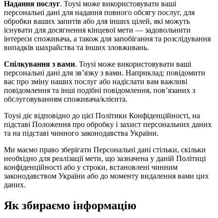
Надання послуг
. Toysi може використовувати ваші
персональні дані для надання повного обсягу послуг, для
обробки ваших запитів або для інших цілей, які можуть
існувати для досягнення кінцевої мети — задовольнити
інтереси споживача, а також для запобігання та розслідування
випадків шахрайства та інших зловживань.
Спілкування з вами
. Toysi може використовувати ваші
персональні дані для зв’язку з вами. Наприклад: повідомити
вас про зміну наших послуг або надіслати вам важливі
повідомлення та інші подібні повідомлення, пов’язаних з
обслуговуванням споживача/клієнта.
Toysi діє відповідно до цієї Політики Конфіденційності, на
підставі Положення про обробку і захист персональних даних
та на підставі чинного законодавства України.
Ми маємо право зберігати Персональні дані стільки, скільки
необхідно для реалізації мети, що зазначена у даній Політиці
конфіденційності або у строки, встановлені чинним
законодавством України або до моменту видалення вами цих
даних.
Як збираємо інформацію