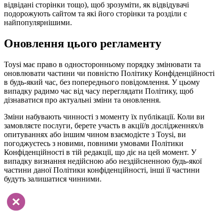
відвідані сторінки тощо), щоб зрозуміти, як відвідувачі
подорожують сайтом та які його сторінки та розділи є
найпопулярнішими.
Оновлення цього регламенту
Toysi має право в односторонньому порядку змінювати та
оновлювати частини чи повністю Політику Конфіденційності
в будь-який час, без попереднього повідомлення. У цьому
випадку радимо час від часу переглядати Політику, щоб
дізнаватися про актуальні зміни та оновлення.
Зміни набувають чинності з моменту їх публікації. Коли ви
замовляєте послуги, берете участь в акції/в дослідженнях/в
опитуваннях або іншим чином взаємодієте з Toysi, ви
погоджуєтесь з новими, повними умовами Політики
Конфіденційності в тій редакції, що діє на цей момент. У
випадку визнання недійсною або нездійсненною будь-якої
частини даної Політики конфіденційності, інші її частини
будуть залишатися чинними.