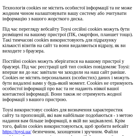
Технологія cookies не містить особистої інформації та не може
жодним чином налаштовувати вашу систему або зчитувати
інформацію з вашого жорсткого диска.
Під час перегляду вебсайту Toysi сесійні cookies можуть бути
розміщені на вашому пристрої (ПК, смартфон, планшет тощо).
Такі тимчасові cookies використовують для підрахунку
кількості візитів на сайт та вони видаляються відразу, як ви
виходите з браузера.
Постійні cookies можуть зберігатися на вашому пристрої у
браузері. Під час реєстрації цей тип cookies повідомляє Toysi:
вперше ви до нас завітали чи заходили на наш сайт раніше.
Cookies не містять персональних (особистих) даних і можуть
бути видалені вами у будь-який момент. Сookies не отримують
особистої інформації про вас та не надають ніякої вашої
контактної інформації. Вони також не отримують жодної
інформації з вашого пристрою.
Toysi використовує cookies для визначення характеристик
сайту та пропозицій, які вам найбільше подобаються - з метою
надання вам більше інформації, в якій ви зацікавлені. Крім
того, файли cookies використовуються, щоб зробити вебсайт
https://toysi.ua/
безпечним, захищеним і зручним. Файли