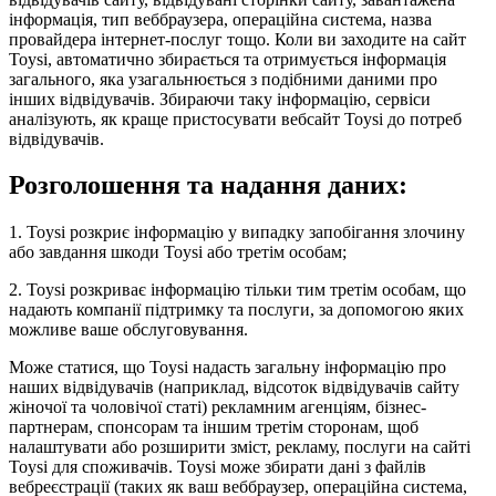
інформація, тип веббраузера, операційна система, назва
провайдера інтернет-послуг тощо. Коли ви заходите на сайт
Toysi, автоматично збирається та отримується інформація
загального, яка узагальнюється з подібними даними про
інших відвідувачів. Збираючи таку інформацію, сервіси
аналізують, як краще пристосувати вебсайт Toysi до потреб
відвідувачів.
Розголошення та надання даних:
1. Toysi розкриє інформацію у випадку запобігання злочину
або завдання шкоди Toysi або третім особам;
2. Toysi розкриває інформацію тільки тим третім особам, що
надають компанії підтримку та послуги, за допомогою яких
можливе ваше обслуговування.
Може статися, що Toysi надасть загальну інформацію про
наших відвідувачів (наприклад, відсоток відвідувачів сайту
жіночої та чоловічої статі) рекламним агенціям, бізнес-
партнерам, спонсорам та іншим третім сторонам, щоб
налаштувати або розширити зміст, рекламу, послуги на сайті
Toysi для споживачів. Toysi може збирати дані з файлів
вебреєстрації (таких як ваш веббраузер, операційна система,