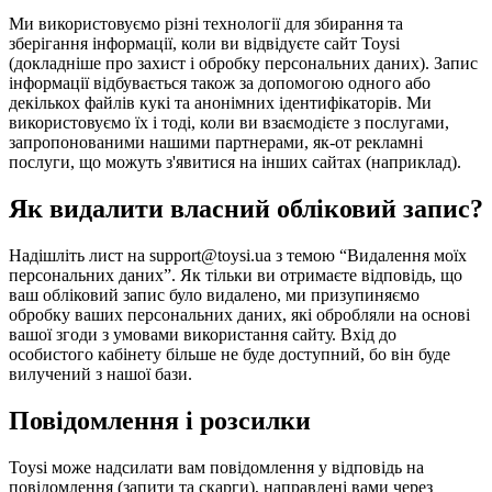
Ми використовуємо різні технології для збирання та
зберігання інформації, коли ви відвідуєте сайт Toysi
(
докладніше про захист і обробку персональних даних
). Запис
інформації відбувається також за допомогою одного або
декількох файлів кукі та анонімних ідентифікаторів. Ми
використовуємо їх і тоді, коли ви взаємодієте з послугами,
запропонованими нашими партнерами, як-от рекламні
послуги, що можуть з'явитися на інших сайтах (наприклад).
Як видалити власний обліковий запис?
Надішліть лист на support@toysi.ua з темою “Видалення моїх
персональних даних”. Як тільки ви отримаєте відповідь, що
ваш обліковий запис було видалено, ми призупиняємо
обробку ваших персональних даних, які обробляли на основі
вашої згоди з умовами використання сайту. Вхід до
особистого кабінету більше не буде доступний, бо він буде
вилучений з нашої бази.
Повідомлення і розсилки
Toysi може надсилати вам повідомлення у відповідь на
повідомлення (запити та скарги), направлені вами через