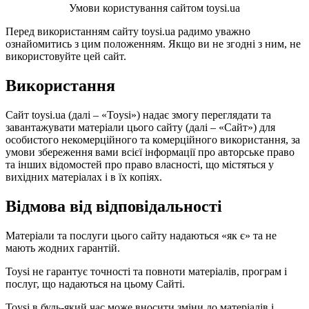
Умови користування сайтом toysi.ua
Перед використанням сайту toysi.ua радимо уважно
ознайомитись з цим положенням. Якщо ви не згодні з ним, не
використовуйте цей сайт.
Використання
Сайт toysi.ua (далі – «Toysi») надає змогу переглядати та
завантажувати матеріали цього сайту (далі – «Сайт») для
особистого некомерційного та комерційного використання, за
умови збереження вами всієї інформації про авторське право
та інших відомостей про право власності, що містяться у
вихідних матеріалах і в їх копіях.
Відмова від відповідальності
Матеріали та послуги цього сайту надаються «як є» та не
мають жодних гарантій.
Toysi не гарантує точності та повноти матеріалів, програм і
послуг, що надаються на цьому Сайті.
Toysi в будь-який час може вносити зміни до матеріалів і