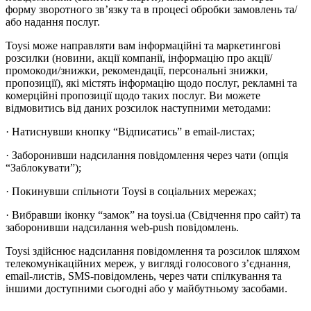
форму зворотного зв’язку та в процесі обробки замовлень та/
або надання послуг.
Toysi може направляти вам інформаційні та маркетингові
розсилки (новини, акції компанії, інформацію про акції/
промокоди/знижки, рекомендації, персональні знижки,
пропозиції), які містять інформацію щодо послуг, рекламні та
комерційні пропозиції щодо таких послуг. Ви можете
відмовитись від даних розсилок наступними методами:
· Натиснувши кнопку “Відписатись” в email-листах;
· Заборонивши надсилання повідомлення через чати (опція
“Заблокувати”);
· Покинувши спільноти Toysi в соціальних мережах;
· Вибравши іконку “замок” на toysi.ua (Свідчення про сайт) та
заборонивши надсилання web-push повідомлень.
Toysi здійснює надсилання повідомлення та розсилок шляхом
телекомунікаційних мереж, у вигляді голосового з’єднання,
email-листів, SMS-повідомлень, через чати спілкування та
іншими доступними сьогодні або у майбутньому засобами.