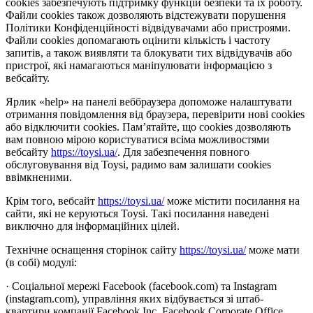
cookies забезпечують підтримку функцій безпеки та їх роботу.
Файли cookies також дозволяють відстежувати порушення
Політики Конфіденційності відвідувачами або пристроями.
Файли cookies допомагають оцінити кількість і частоту
запитів, а також виявляти та блокувати тих відвідувачів або
пристрої, які намагаються маніпулювати інформацією з
вебсайту.
Ярлик «help» на панелі веббраузера допоможе налаштувати
отримання повідомлення від браузера, перевірити нові cookies
або відключити cookies. Пам’ятайте, що cookies дозволяють
вам повною мірою користуватися всіма можливостями
вебсайту
https://toysi.ua/
. Для забезпечення повного
обслуговування від Toysi, радимо вам залишати cookies
ввімкненими.
Крім того, вебсайт
https://toysi.ua/
може містити посилання на
сайти, які не керуються Toysi. Такі посилання наведені
виключно для інформаційних цілей.
Технічне оснащення сторінок сайту
https://toysi.ua/
може мати
(в собі) модулі:
· Соціальної мережі Facebook (facebook.com) та Instagram
(instagram.com), управління яких відбувається зі штаб-
квартири компанії Facebook Inc, Facebook Corporate Office,