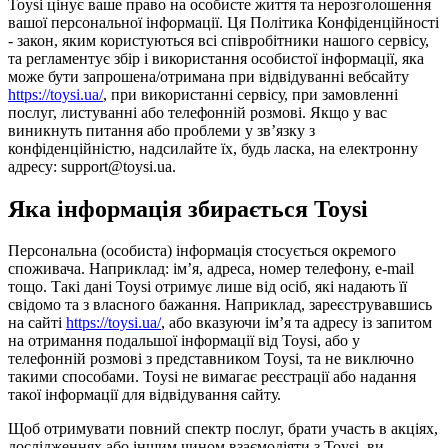
Toysi цінує ваше право на особисте життя та нерозголошення
вашої персональної інформації. Ця Політика Конфіденційності
- закон, яким користуються всі співробітники нашого сервісу,
та регламентує збір і використання особистої інформації, яка
може бути запрошена/отримана при відвідуванні вебсайту
https://toysi.ua/
, при використанні сервісу, при замовленні
послуг, листуванні або телефонній розмові. Якщо у вас
виникнуть питання або проблеми у зв’язку з
конфіденційністю, надсилайте їх, будь ласка, на електронну
адресу: support@toysi.ua.
Яка інформація збирається Toysi
Персональна (особиста) інформація стосується окремого
споживача. Наприклад: ім’я, адреса, номер телефону, e-mail
тощо. Такі дані Toysi отримує лише від осіб, які надають її
свідомо та з власного бажання. Наприклад, зареєструвавшись
на сайті
https://toysi.ua/
, або вказуючи ім’я та адресу із запитом
на отримання подальшої інформації від Toysi, або у
телефонній розмові з представником Toysi, та не виключно
такими способами. Toysi не вимагає реєстрації або надання
такої інформації для відвідування сайту.
Щоб отримувати повний спектр послуг, брати участь в акціях,
дослідженнях або іншим чином взаємодіяти з Toysi, ви