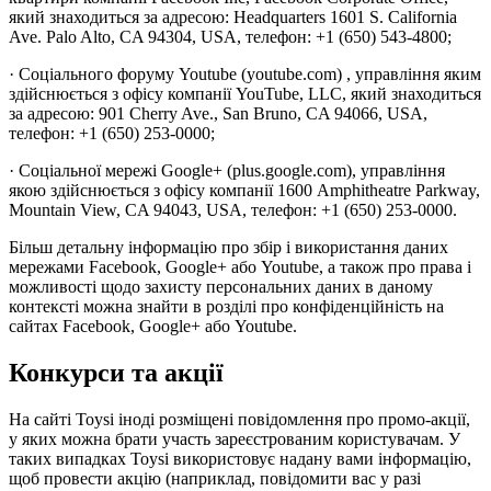
який знаходиться за адресою: Headquarters 1601 S. California
Ave. Palo Alto, CA 94304, USA, телефон: +1 (650) 543-4800;
· Соціального форуму Youtube (youtube.com) , управління яким
здійснюється з офісу компанії YouTube, LLC, який знаходиться
за адресою: 901 Cherry Ave., San Bruno, CA 94066, USA,
телефон: +1 (650) 253-0000;
· Соціальної мережі Google+ (plus.google.com), управління
якою здійснюється з офісу компанії 1600 Amphitheatre Parkway,
Mountain View, CA 94043, USA, телефон: +1 (650) 253-0000.
Більш детальну інформацію про збір і використання даних
мережами Facebook, Google+ або Youtube, а також про права і
можливості щодо захисту персональних даних в даному
контексті можна знайти в розділі про конфіденційність на
сайтах Facebook, Google+ або Youtube.
Конкурси та акції
На сайті Toysi іноді розміщені повідомлення про промо-акції,
у яких можна брати участь зареєстрованим користувачам. У
таких випадках Toysi використовує надану вами інформацію,
щоб провести акцію (наприклад, повідомити вас у разі