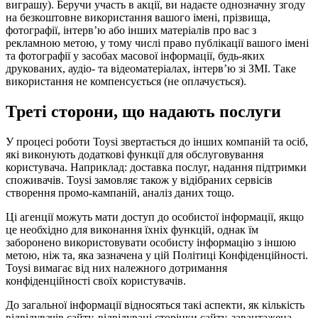
виграшу). Беручи участь в акції, ви надаєте однозначну згоду
на безкоштовне використання вашого імені, прізвища,
фотографії, інтерв’ю або інших матеріалів про вас з
рекламною метою, у тому числі право публікації вашого імені
та фотографії у засобах масової інформації, будь-яких
друкованих, аудіо- та відеоматеріалах, інтерв’ю зі ЗМІ. Таке
використання не компенсується (не оплачується).
Треті сторони, що надають послуги
У процесі роботи Toysi звертається до інших компаній та осіб,
які виконують додаткові функції для обслуговування
користувача. Наприклад: доставка послуг, надання підтримки
споживачів. Toysi замовляє також у відібраних сервісів
створення промо-кампаній, аналіз даних тощо.
Ці агенції можуть мати доступ до особистої інформації, якщо
це необхідно для виконання їхніх функцій, однак їм
заборонено використовувати особисту інформацію з іншою
метою, ніж та, яка зазначена у цій Політиці Конфіденційності.
Toysi вимагає від них належного дотримання
конфіденційності своїх користувачів.
До загальної інформації відносяться такі аспекти, як кількість
відвідувачів сайту, відвідувані сторінки сайту, завантажена