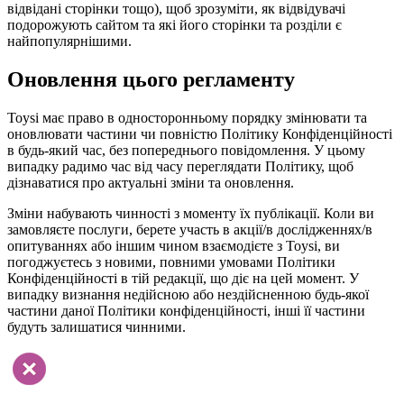
відвідані сторінки тощо), щоб зрозуміти, як відвідувачі
подорожують сайтом та які його сторінки та розділи є
найпопулярнішими.
Оновлення цього регламенту
Toysi має право в односторонньому порядку змінювати та
оновлювати частини чи повністю Політику Конфіденційності
в будь-який час, без попереднього повідомлення. У цьому
випадку радимо час від часу переглядати Політику, щоб
дізнаватися про актуальні зміни та оновлення.
Зміни набувають чинності з моменту їх публікації. Коли ви
замовляєте послуги, берете участь в акції/в дослідженнях/в
опитуваннях або іншим чином взаємодієте з Toysi, ви
погоджуєтесь з новими, повними умовами Політики
Конфіденційності в тій редакції, що діє на цей момент. У
випадку визнання недійсною або нездійсненною будь-якої
частини даної Політики конфіденційності, інші її частини
будуть залишатися чинними.