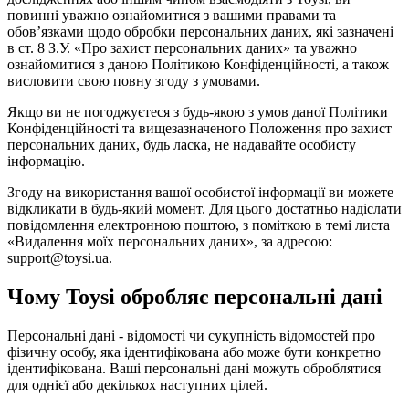
повинні уважно ознайомитися з вашими правами та
обов’язками щодо обробки персональних даних, які зазначені
в ст. 8 З.У. «Про захист персональних даних» та уважно
ознайомитися з даною Політикою Конфіденційності, а також
висловити свою повну згоду з умовами.
Якщо ви не погоджуєтеся з будь-якою з умов даної Політики
Конфіденційності та вищезазначеного Положення про захист
персональних даних, будь ласка, не надавайте особисту
інформацію.
Згоду на використання вашої особистої інформації ви можете
відкликати в будь-який момент. Для цього достатньо надіслати
повідомлення електронною поштою, з поміткою в темі листа
«Видалення моїх персональних даних», за адресою:
support@toysi.ua.
Чому Toysi обробляє персональні дані
Персональні дані - відомості чи сукупність відомостей про
фізичну особу, яка ідентифікована або може бути конкретно
ідентифікована. Ваші персональні дані можуть оброблятися
для однієї або декількох наступних цілей.