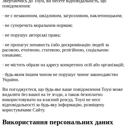
Звертаючись до Toysi, ви несете відповідальність, що
повідомлення:
· не є незаконним, шкідливим, загрозливим, наклепницьким;
· не суперечить моральним нормам;
· не порушує авторські права;
· не пропагує ненависть і/або дискримінацію людей за
расовою, етнічною, статевою, релігійною, соціальною
ознаками;
· не містить образи на адресу конкретних осіб або організацій;
· будь-яким іншим чином не порушує чинне законодавство
України.
Ви погоджуєтеся, що будь-яке ваше повідомлення Toysi може
видаляти без вашої на те згоди, а також безоплатно
використовувати на власний розсуд. Toysi не несе
відповідальності за будь-яку інформацію, розміщену
користувачами Сайту.
Використання персональних даних