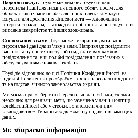
Надання послуг
. Toysi може використовувати ваші
персональні дані для надання повного обсягу послуг, для
обробки ваших запитів або для інших цілей, які можуть
існувати для досягнення кінцевої мети — задовольнити
інтереси споживача, а також для запобігання та розслідування
випадків шахрайства та інших зловживань.
Спілкування з вами
. Toysi може використовувати ваші
персональні дані для зв’язку з вами. Наприклад: повідомити
вас про зміну наших послуг або надіслати вам важливі
повідомлення та інші подібні повідомлення, пов’язаних з
обслуговуванням споживача/клієнта.
Toysi діє відповідно до цієї Політики Конфіденційності, на
підставі Положення про обробку і захист персональних даних
та на підставі чинного законодавства України.
Ми маємо право зберігати Персональні дані стільки, скільки
необхідно для реалізації мети, що зазначена у даній Політиці
конфіденційності або у строки, встановлені чинним
законодавством України або до моменту видалення вами цих
даних.
Як збираємо інформацію