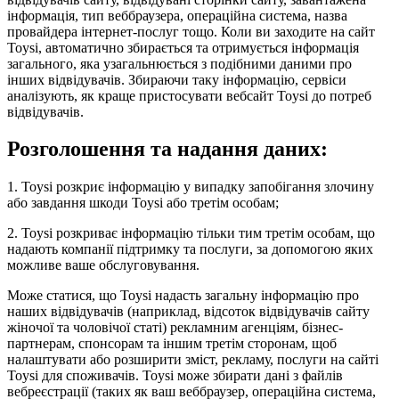
інформація, тип веббраузера, операційна система, назва
провайдера інтернет-послуг тощо. Коли ви заходите на сайт
Toysi, автоматично збирається та отримується інформація
загального, яка узагальнюється з подібними даними про
інших відвідувачів. Збираючи таку інформацію, сервіси
аналізують, як краще пристосувати вебсайт Toysi до потреб
відвідувачів.
Розголошення та надання даних:
1. Toysi розкриє інформацію у випадку запобігання злочину
або завдання шкоди Toysi або третім особам;
2. Toysi розкриває інформацію тільки тим третім особам, що
надають компанії підтримку та послуги, за допомогою яких
можливе ваше обслуговування.
Може статися, що Toysi надасть загальну інформацію про
наших відвідувачів (наприклад, відсоток відвідувачів сайту
жіночої та чоловічої статі) рекламним агенціям, бізнес-
партнерам, спонсорам та іншим третім сторонам, щоб
налаштувати або розширити зміст, рекламу, послуги на сайті
Toysi для споживачів. Toysi може збирати дані з файлів
вебреєстрації (таких як ваш веббраузер, операційна система,