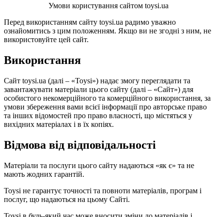
Умови користування сайтом toysi.ua
Перед використанням сайту toysi.ua радимо уважно
ознайомитись з цим положенням. Якщо ви не згодні з ним, не
використовуйте цей сайт.
Використання
Сайт toysi.ua (далі – «Toysi») надає змогу переглядати та
завантажувати матеріали цього сайту (далі – «Сайт») для
особистого некомерційного та комерційного використання, за
умови збереження вами всієї інформації про авторське право
та інших відомостей про право власності, що містяться у
вихідних матеріалах і в їх копіях.
Відмова від відповідальності
Матеріали та послуги цього сайту надаються «як є» та не
мають жодних гарантій.
Toysi не гарантує точності та повноти матеріалів, програм і
послуг, що надаються на цьому Сайті.
Toysi в будь-який час може вносити зміни до матеріалів і