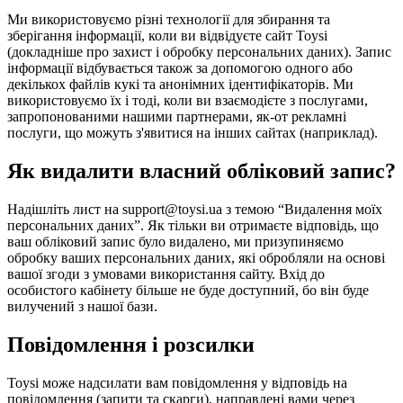
Ми використовуємо різні технології для збирання та
зберігання інформації, коли ви відвідуєте сайт Toysi
(
докладніше про захист і обробку персональних даних
). Запис
інформації відбувається також за допомогою одного або
декількох файлів кукі та анонімних ідентифікаторів. Ми
використовуємо їх і тоді, коли ви взаємодієте з послугами,
запропонованими нашими партнерами, як-от рекламні
послуги, що можуть з'явитися на інших сайтах (наприклад).
Як видалити власний обліковий запис?
Надішліть лист на support@toysi.ua з темою “Видалення моїх
персональних даних”. Як тільки ви отримаєте відповідь, що
ваш обліковий запис було видалено, ми призупиняємо
обробку ваших персональних даних, які обробляли на основі
вашої згоди з умовами використання сайту. Вхід до
особистого кабінету більше не буде доступний, бо він буде
вилучений з нашої бази.
Повідомлення і розсилки
Toysi може надсилати вам повідомлення у відповідь на
повідомлення (запити та скарги), направлені вами через