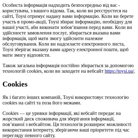
Особиста інформація надходить безпосередньо від вас -
користувача, з вашого відома. Так, коли ви реєструєтеся на
сайті, Toysi отримує надану вами інформацію. Коли ви берете
участь в промо-акції, Toysi збирає інформацію, необхідну для
вашої участі, аби виконати зобов’язання перед вами. Коли ви
здійснюєте замовлення послуг, збирається вказана вами
інформація, щоб мати змогу здійснити належне
обслуговування. Коли ви надсилаєте електронного листа,
Toysi зберігає вказану вами адресу електронної пошти, щоб
мати змогу відповісти.
Також загальна інформація постійно збирається за допомогою
технологій cookies, коли ви заходите на вебсайт
https://toysi.ua/
.
Cookies
Як і багато інших компаній, Toysi використовує технологію
cookies на сайті та поза його межами.
Cookies — це уривки інформації, які вебсайт передає на
жорсткий диск споживача для зберігання інформації,
пов’язаної з вебсайтом. Ця технологія розширює можливості
використання інтернету, зберігаючи ваші пріоритети під час
перегляду певного сайту.