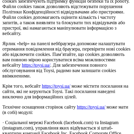
cookies забезпечують підтримку функцій безпеки та їх роботу.
Файли cookies також дозволяють відстежувати порушення
Політики Конфіденційності відвідувачами або пристроями.
Файли cookies допомагають оцінити кількість і частоту
запитів, а також виявляти та блокувати тих відвідувачів або
пристрої, які намагаються маніпулювати інформацією з
вебсайту.
Ярлик «help» на панелі веббраузера допоможе налаштувати
отримання повідомлення від браузера, перевірити нові cookies
або відключити cookies. Пам’ятайте, що cookies дозволяють
вам повною мірою користуватися всіма можливостями
вебсайту
https://toysi.ua/
. Для забезпечення повного
обслуговування від Toysi, радимо вам залишати cookies
ввімкненими.
Крім того, вебсайт
https://toysi.ua/
може містити посилання на
сайти, які не керуються Toysi. Такі посилання наведені
виключно для інформаційних цілей.
Технічне оснащення сторінок сайту
https://toysi.ua/
може мати
(в собі) модулі:
· Соціальної мережі Facebook (facebook.com) та Instagram
(instagram.com), управління яких відбувається зі штаб-
квартири компанії Facebook Inc, Facebook Corporate Office,