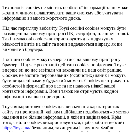
Технологія cookies не містить особистої інформації та не може
жодним чином налаштовувати вашу систему або зчитувати
інформацію з вашого жорсткого диска.
Під час перегляду вебсайту Toysi сесійні cookies можуть бути
розміщені на вашому пристрої (ПК, смартфон, планшет тощо).
Такі тимчасові cookies використовують для підрахунку
кількості візитів на сайт та вони видаляються відразу, як ви
виходите з браузера.
Постійні cookies можуть зберігатися на вашому пристрої у
браузері. Під час реєстрації цей тип cookies повідомляє Toysi:
вперше ви до нас завітали чи заходили на наш сайт раніше.
Cookies не містять персональних (особистих) даних і можуть
бути видалені вами у будь-який момент. Сookies не отримують
особистої інформації про вас та не надають ніякої вашої
контактної інформації. Вони також не отримують жодної
інформації з вашого пристрою.
Toysi використовує cookies для визначення характеристик
сайту та пропозицій, які вам найбільше подобаються - з метою
надання вам більше інформації, в якій ви зацікавлені. Крім
того, файли cookies використовуються, щоб зробити вебсайт
https://toysi.ua/
безпечним, захищеним і зручним. Файли