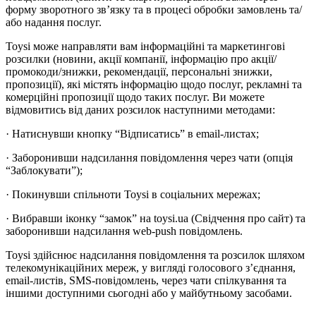
форму зворотного зв’язку та в процесі обробки замовлень та/
або надання послуг.
Toysi може направляти вам інформаційні та маркетингові
розсилки (новини, акції компанії, інформацію про акції/
промокоди/знижки, рекомендації, персональні знижки,
пропозиції), які містять інформацію щодо послуг, рекламні та
комерційні пропозиції щодо таких послуг. Ви можете
відмовитись від даних розсилок наступними методами:
· Натиснувши кнопку “Відписатись” в email-листах;
· Заборонивши надсилання повідомлення через чати (опція
“Заблокувати”);
· Покинувши спільноти Toysi в соціальних мережах;
· Вибравши іконку “замок” на toysi.ua (Свідчення про сайт) та
заборонивши надсилання web-push повідомлень.
Toysi здійснює надсилання повідомлення та розсилок шляхом
телекомунікаційних мереж, у вигляді голосового з’єднання,
email-листів, SMS-повідомлень, через чати спілкування та
іншими доступними сьогодні або у майбутньому засобами.