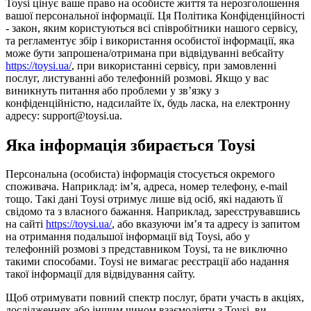
Toysi цінує ваше право на особисте життя та нерозголошення
вашої персональної інформації. Ця Політика Конфіденційності
- закон, яким користуються всі співробітники нашого сервісу,
та регламентує збір і використання особистої інформації, яка
може бути запрошена/отримана при відвідуванні вебсайту
https://toysi.ua/
, при використанні сервісу, при замовленні
послуг, листуванні або телефонній розмові. Якщо у вас
виникнуть питання або проблеми у зв’язку з
конфіденційністю, надсилайте їх, будь ласка, на електронну
адресу: support@toysi.ua.
Яка інформація збирається Toysi
Персональна (особиста) інформація стосується окремого
споживача. Наприклад: ім’я, адреса, номер телефону, e-mail
тощо. Такі дані Toysi отримує лише від осіб, які надають її
свідомо та з власного бажання. Наприклад, зареєструвавшись
на сайті
https://toysi.ua/
, або вказуючи ім’я та адресу із запитом
на отримання подальшої інформації від Toysi, або у
телефонній розмові з представником Toysi, та не виключно
такими способами. Toysi не вимагає реєстрації або надання
такої інформації для відвідування сайту.
Щоб отримувати повний спектр послуг, брати участь в акціях,
дослідженнях або іншим чином взаємодіяти з Toysi, ви