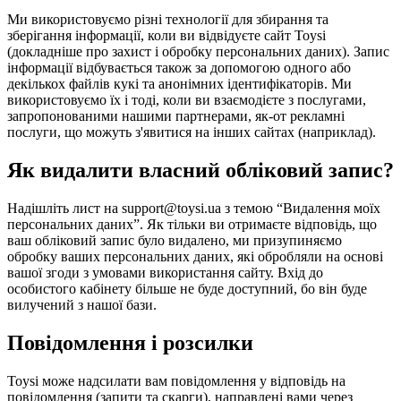
Ми використовуємо різні технології для збирання та
зберігання інформації, коли ви відвідуєте сайт Toysi
(
докладніше про захист і обробку персональних даних
). Запис
інформації відбувається також за допомогою одного або
декількох файлів кукі та анонімних ідентифікаторів. Ми
використовуємо їх і тоді, коли ви взаємодієте з послугами,
запропонованими нашими партнерами, як-от рекламні
послуги, що можуть з'явитися на інших сайтах (наприклад).
Як видалити власний обліковий запис?
Надішліть лист на support@toysi.ua з темою “Видалення моїх
персональних даних”. Як тільки ви отримаєте відповідь, що
ваш обліковий запис було видалено, ми призупиняємо
обробку ваших персональних даних, які обробляли на основі
вашої згоди з умовами використання сайту. Вхід до
особистого кабінету більше не буде доступний, бо він буде
вилучений з нашої бази.
Повідомлення і розсилки
Toysi може надсилати вам повідомлення у відповідь на
повідомлення (запити та скарги), направлені вами через