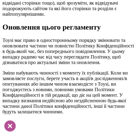
відвідані сторінки тощо), щоб зрозуміти, як відвідувачі
подорожують сайтом та які його сторінки та розділи є
найпопулярнішими.
Оновлення цього регламенту
Toysi має право в односторонньому порядку змінювати та
оновлювати частини чи повністю Політику Конфіденційності
в будь-який час, без попереднього повідомлення. У цьому
випадку радимо час від часу переглядати Політику, щоб
дізнаватися про актуальні зміни та оновлення.
Зміни набувають чинності з моменту їх публікації. Коли ви
замовляєте послуги, берете участь в акції/в дослідженнях/в
опитуваннях або іншим чином взаємодієте з Toysi, ви
погоджуєтесь з новими, повними умовами Політики
Конфіденційності в тій редакції, що діє на цей момент. У
випадку визнання недійсною або нездійсненною будь-якої
частини даної Політики конфіденційності, інші її частини
будуть залишатися чинними.