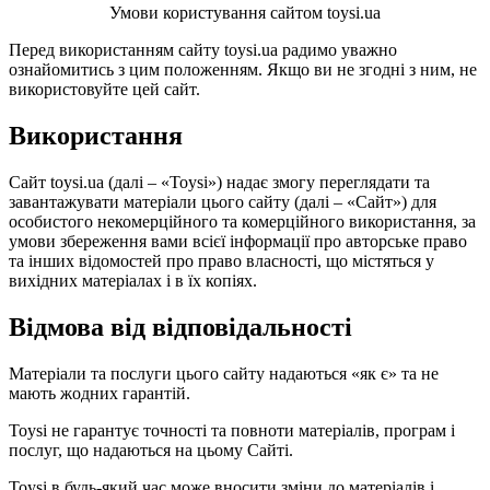
Умови користування сайтом toysi.ua
Перед використанням сайту toysi.ua радимо уважно
ознайомитись з цим положенням. Якщо ви не згодні з ним, не
використовуйте цей сайт.
Використання
Сайт toysi.ua (далі – «Toysi») надає змогу переглядати та
завантажувати матеріали цього сайту (далі – «Сайт») для
особистого некомерційного та комерційного використання, за
умови збереження вами всієї інформації про авторське право
та інших відомостей про право власності, що містяться у
вихідних матеріалах і в їх копіях.
Відмова від відповідальності
Матеріали та послуги цього сайту надаються «як є» та не
мають жодних гарантій.
Toysi не гарантує точності та повноти матеріалів, програм і
послуг, що надаються на цьому Сайті.
Toysi в будь-який час може вносити зміни до матеріалів і