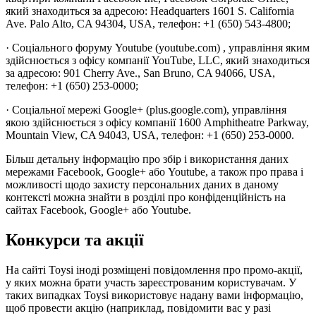
який знаходиться за адресою: Headquarters 1601 S. California
Ave. Palo Alto, CA 94304, USA, телефон: +1 (650) 543-4800;
· Соціального форуму Youtube (youtube.com) , управління яким
здійснюється з офісу компанії YouTube, LLC, який знаходиться
за адресою: 901 Cherry Ave., San Bruno, CA 94066, USA,
телефон: +1 (650) 253-0000;
· Соціальної мережі Google+ (plus.google.com), управління
якою здійснюється з офісу компанії 1600 Amphitheatre Parkway,
Mountain View, CA 94043, USA, телефон: +1 (650) 253-0000.
Більш детальну інформацію про збір і використання даних
мережами Facebook, Google+ або Youtube, а також про права і
можливості щодо захисту персональних даних в даному
контексті можна знайти в розділі про конфіденційність на
сайтах Facebook, Google+ або Youtube.
Конкурси та акції
На сайті Toysi іноді розміщені повідомлення про промо-акції,
у яких можна брати участь зареєстрованим користувачам. У
таких випадках Toysi використовує надану вами інформацію,
щоб провести акцію (наприклад, повідомити вас у разі