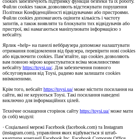
cookies забезпечують підтримку функцій безпеки та їх роботу.
Файли cookies також дозволяють відстежувати порушення
Політики Конфіденційності відвідувачами або пристроями.
Файли cookies допомагають оцінити кількість і частоту
запитів, а також виявляти та блокувати тих відвідувачів або
пристрої, які намагаються маніпулювати інформацією з
вебсайту.
Ярлик «help» на панелі веббраузера допоможе налаштувати
отримання повідомлення від браузера, перевірити нові cookies
або відключити cookies. Пам’ятайте, що cookies дозволяють
вам повною мірою користуватися всіма можливостями
вебсайту
https://toysi.ua/
. Для забезпечення повного
обслуговування від Toysi, радимо вам залишати cookies
ввімкненими.
Крім того, вебсайт
https://toysi.ua/
може містити посилання на
сайти, які не керуються Toysi. Такі посилання наведені
виключно для інформаційних цілей.
Технічне оснащення сторінок сайту
https://toysi.ua/
може мати
(в собі) модулі:
· Соціальної мережі Facebook (facebook.com) та Instagram
(instagram.com), управління яких відбувається зі штаб-
квартири компанії Facebook Inc, Facebook Corporate Office,