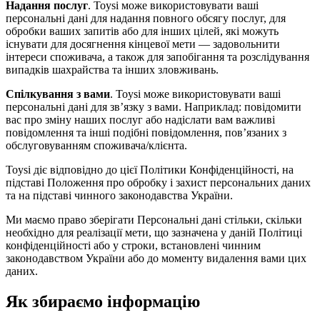
Надання послуг
. Toysi може використовувати ваші
персональні дані для надання повного обсягу послуг, для
обробки ваших запитів або для інших цілей, які можуть
існувати для досягнення кінцевої мети — задовольнити
інтереси споживача, а також для запобігання та розслідування
випадків шахрайства та інших зловживань.
Спілкування з вами
. Toysi може використовувати ваші
персональні дані для зв’язку з вами. Наприклад: повідомити
вас про зміну наших послуг або надіслати вам важливі
повідомлення та інші подібні повідомлення, пов’язаних з
обслуговуванням споживача/клієнта.
Toysi діє відповідно до цієї Політики Конфіденційності, на
підставі Положення про обробку і захист персональних даних
та на підставі чинного законодавства України.
Ми маємо право зберігати Персональні дані стільки, скільки
необхідно для реалізації мети, що зазначена у даній Політиці
конфіденційності або у строки, встановлені чинним
законодавством України або до моменту видалення вами цих
даних.
Як збираємо інформацію