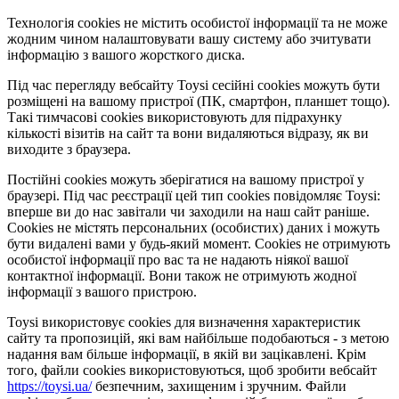
Технологія cookies не містить особистої інформації та не може
жодним чином налаштовувати вашу систему або зчитувати
інформацію з вашого жорсткого диска.
Під час перегляду вебсайту Toysi сесійні cookies можуть бути
розміщені на вашому пристрої (ПК, смартфон, планшет тощо).
Такі тимчасові cookies використовують для підрахунку
кількості візитів на сайт та вони видаляються відразу, як ви
виходите з браузера.
Постійні cookies можуть зберігатися на вашому пристрої у
браузері. Під час реєстрації цей тип cookies повідомляє Toysi:
вперше ви до нас завітали чи заходили на наш сайт раніше.
Cookies не містять персональних (особистих) даних і можуть
бути видалені вами у будь-який момент. Сookies не отримують
особистої інформації про вас та не надають ніякої вашої
контактної інформації. Вони також не отримують жодної
інформації з вашого пристрою.
Toysi використовує cookies для визначення характеристик
сайту та пропозицій, які вам найбільше подобаються - з метою
надання вам більше інформації, в якій ви зацікавлені. Крім
того, файли cookies використовуються, щоб зробити вебсайт
https://toysi.ua/
безпечним, захищеним і зручним. Файли