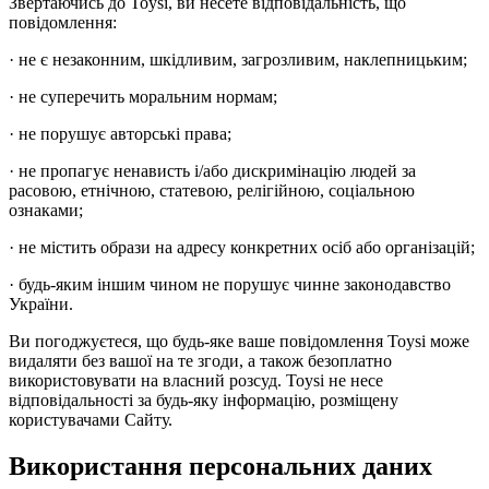
Звертаючись до Toysi, ви несете відповідальність, що
повідомлення:
· не є незаконним, шкідливим, загрозливим, наклепницьким;
· не суперечить моральним нормам;
· не порушує авторські права;
· не пропагує ненависть і/або дискримінацію людей за
расовою, етнічною, статевою, релігійною, соціальною
ознаками;
· не містить образи на адресу конкретних осіб або організацій;
· будь-яким іншим чином не порушує чинне законодавство
України.
Ви погоджуєтеся, що будь-яке ваше повідомлення Toysi може
видаляти без вашої на те згоди, а також безоплатно
використовувати на власний розсуд. Toysi не несе
відповідальності за будь-яку інформацію, розміщену
користувачами Сайту.
Використання персональних даних