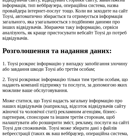
інформація, тип веббраузера, операційна система, назва
провайдера інтернет-послуг тощо. Коли ви заходите на сайт
Toysi, автоматично збирається та отримується інформація
загального, яка узагальнюється з подібними даними про
інших відвідувачів. Збираючи таку інформацію, сервіси
аналізують, як краще пристосувати вебсайт Toysi до потреб
відвідувачів.
Розголошення та надання даних:
1. Toysi розкриє інформацію у випадку запобігання злочину
або завдання шкоди Toysi або третім особам;
2. Toysi розкриває інформацію тільки тим третім особам, що
надають компанії підтримку та послуги, за допомогою яких
можливе ваше обслуговування.
Може статися, що Toysi надасть загальну інформацію про
наших відвідувачів (наприклад, відсоток відвідувачів сайту
жіночої та чоловічої статі) рекламним агенціям, бізнес-
партнерам, спонсорам та іншим третім сторонам, щоб
налаштувати або розширити зміст, рекламу, послуги на сайті
Toysi для споживачів. Toysi може збирати дані з файлів
вебреєстрації (таких як ваш веббраузер, операційна система,