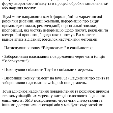
форму зворотного зв’язку та в процесі обробки замовлень та/
або надання послуг.
Toysi може направляти вам інформаційні та маркетингові
розсилки (новини, акції компанії, інформацію про акції/
промокоди/знижки, рекомендації, персональні знижки,
пропозиції), які містять інформацію щодо послуг, рекламні та
комерційні пропозиції щодо таких послуг. Ви можете
відмовитись від даних розсилок наступними методами:
· Натиснувши кнопку “Відписатись” в email-листах;
· Заборонивши надсилання повідомлення через чати (опція
“Заблокувати”);
· Покинувши спільноти Toysi в соціальних мережах;
· Вибравши іконку “замок” на toysi.ua (Свідчення про сайт) та
заборонивши надсилання web-push повідомлень.
Toysi здійснює надсилання повідомлення та розсилок шляхом
телекомунікаційних мереж, у вигляді голосового з’єднання,
email-листів, SMS-повідомлень, через чати спілкування та
іншими доступними сьогодні або у майбутньому засобами.