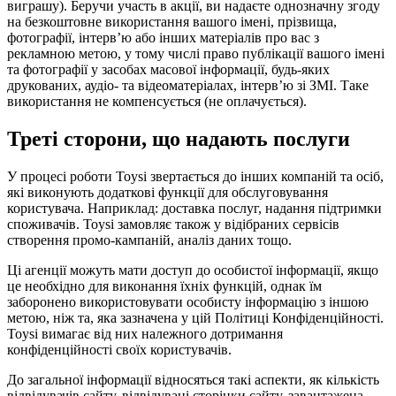
виграшу). Беручи участь в акції, ви надаєте однозначну згоду
на безкоштовне використання вашого імені, прізвища,
фотографії, інтерв’ю або інших матеріалів про вас з
рекламною метою, у тому числі право публікації вашого імені
та фотографії у засобах масової інформації, будь-яких
друкованих, аудіо- та відеоматеріалах, інтерв’ю зі ЗМІ. Таке
використання не компенсується (не оплачується).
Треті сторони, що надають послуги
У процесі роботи Toysi звертається до інших компаній та осіб,
які виконують додаткові функції для обслуговування
користувача. Наприклад: доставка послуг, надання підтримки
споживачів. Toysi замовляє також у відібраних сервісів
створення промо-кампаній, аналіз даних тощо.
Ці агенції можуть мати доступ до особистої інформації, якщо
це необхідно для виконання їхніх функцій, однак їм
заборонено використовувати особисту інформацію з іншою
метою, ніж та, яка зазначена у цій Політиці Конфіденційності.
Toysi вимагає від них належного дотримання
конфіденційності своїх користувачів.
До загальної інформації відносяться такі аспекти, як кількість
відвідувачів сайту, відвідувані сторінки сайту, завантажена