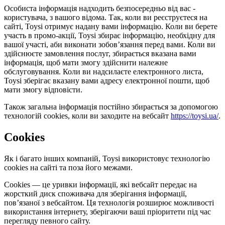
Особиста інформація надходить безпосередньо від вас -
користувача, з вашого відома. Так, коли ви реєструєтеся на
сайті, Toysi отримує надану вами інформацію. Коли ви берете
участь в промо-акції, Toysi збирає інформацію, необхідну для
вашої участі, аби виконати зобов’язання перед вами. Коли ви
здійснюєте замовлення послуг, збирається вказана вами
інформація, щоб мати змогу здійснити належне
обслуговування. Коли ви надсилаєте електронного листа,
Toysi зберігає вказану вами адресу електронної пошти, щоб
мати змогу відповісти.
Також загальна інформація постійно збирається за допомогою
технологій cookies, коли ви заходите на вебсайт
https://toysi.ua/
.
Cookies
Як і багато інших компаній, Toysi використовує технологію
cookies на сайті та поза його межами.
Cookies — це уривки інформації, які вебсайт передає на
жорсткий диск споживача для зберігання інформації,
пов’язаної з вебсайтом. Ця технологія розширює можливості
використання інтернету, зберігаючи ваші пріоритети під час
перегляду певного сайту.