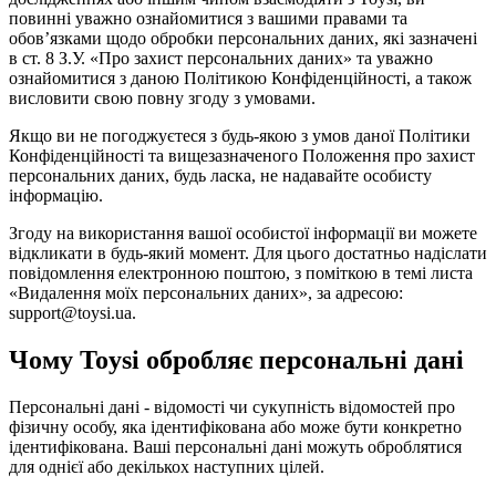
повинні уважно ознайомитися з вашими правами та
обов’язками щодо обробки персональних даних, які зазначені
в ст. 8 З.У. «Про захист персональних даних» та уважно
ознайомитися з даною Політикою Конфіденційності, а також
висловити свою повну згоду з умовами.
Якщо ви не погоджуєтеся з будь-якою з умов даної Політики
Конфіденційності та вищезазначеного Положення про захист
персональних даних, будь ласка, не надавайте особисту
інформацію.
Згоду на використання вашої особистої інформації ви можете
відкликати в будь-який момент. Для цього достатньо надіслати
повідомлення електронною поштою, з поміткою в темі листа
«Видалення моїх персональних даних», за адресою:
support@toysi.ua.
Чому Toysi обробляє персональні дані
Персональні дані - відомості чи сукупність відомостей про
фізичну особу, яка ідентифікована або може бути конкретно
ідентифікована. Ваші персональні дані можуть оброблятися
для однієї або декількох наступних цілей.