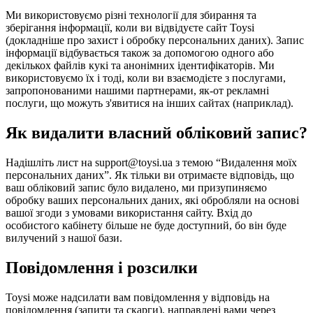
Ми використовуємо різні технології для збирання та
зберігання інформації, коли ви відвідуєте сайт Toysi
(
докладніше про захист і обробку персональних даних
). Запис
інформації відбувається також за допомогою одного або
декількох файлів кукі та анонімних ідентифікаторів. Ми
використовуємо їх і тоді, коли ви взаємодієте з послугами,
запропонованими нашими партнерами, як-от рекламні
послуги, що можуть з'явитися на інших сайтах (наприклад).
Як видалити власний обліковий запис?
Надішліть лист на support@toysi.ua з темою “Видалення моїх
персональних даних”. Як тільки ви отримаєте відповідь, що
ваш обліковий запис було видалено, ми призупиняємо
обробку ваших персональних даних, які обробляли на основі
вашої згоди з умовами використання сайту. Вхід до
особистого кабінету більше не буде доступний, бо він буде
вилучений з нашої бази.
Повідомлення і розсилки
Toysi може надсилати вам повідомлення у відповідь на
повідомлення (запити та скарги), направлені вами через