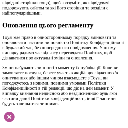
відвідані сторінки тощо), щоб зрозуміти, як відвідувачі
подорожують сайтом та які його сторінки та розділи є
найпопулярнішими.
Оновлення цього регламенту
Toysi має право в односторонньому порядку змінювати та
оновлювати частини чи повністю Політику Конфіденційності
в будь-який час, без попереднього повідомлення. У цьому
випадку радимо час від часу переглядати Політику, щоб
дізнаватися про актуальні зміни та оновлення.
Зміни набувають чинності з моменту їх публікації. Коли ви
замовляєте послуги, берете участь в акції/в дослідженнях/в
опитуваннях або іншим чином взаємодієте з Toysi, ви
погоджуєтесь з новими, повними умовами Політики
Конфіденційності в тій редакції, що діє на цей момент. У
випадку визнання недійсною або нездійсненною будь-якої
частини даної Політики конфіденційності, інші її частини
будуть залишатися чинними.