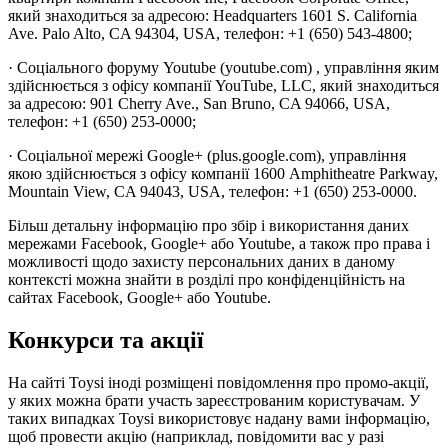
який знаходиться за адресою: Headquarters 1601 S. California
Ave. Palo Alto, CA 94304, USA, телефон: +1 (650) 543-4800;
· Соціального форуму Youtube (youtube.com) , управління яким
здійснюється з офісу компанії YouTube, LLC, який знаходиться
за адресою: 901 Cherry Ave., San Bruno, CA 94066, USA,
телефон: +1 (650) 253-0000;
· Соціальної мережі Google+ (plus.google.com), управління
якою здійснюється з офісу компанії 1600 Amphitheatre Parkway,
Mountain View, CA 94043, USA, телефон: +1 (650) 253-0000.
Більш детальну інформацію про збір і використання даних
мережами Facebook, Google+ або Youtube, а також про права і
можливості щодо захисту персональних даних в даному
контексті можна знайти в розділі про конфіденційність на
сайтах Facebook, Google+ або Youtube.
Конкурси та акції
На сайті Toysi іноді розміщені повідомлення про промо-акції,
у яких можна брати участь зареєстрованим користувачам. У
таких випадках Toysi використовує надану вами інформацію,
щоб провести акцію (наприклад, повідомити вас у разі