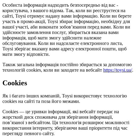
Особиста інформація надходить безпосередньо від вас -
користувача, з вашого відома. Так, коли ви реєструєтеся на
сайті, Toysi отримує надану вами інформацію. Коли ви берете
участь в промо-акції, Toysi збирає інформацію, необхідну для
вашої участі, аби виконати зобов’язання перед вами. Коли ви
здійснюєте замовлення послуг, збирається вказана вами
інформація, щоб мати змогу здійснити належне
обслуговування. Коли ви надсилаєте електронного листа,
Toysi зберігає вказану вами адресу електронної пошти, щоб
мати змогу відповісти.
Також загальна інформація постійно збирається за допомогою
технологій cookies, коли ви заходите на вебсайт
https://toysi.ua/
.
Cookies
Як і багато інших компаній, Toysi використовує технологію
cookies на сайті та поза його межами.
Cookies — це уривки інформації, які вебсайт передає на
жорсткий диск споживача для зберігання інформації,
пов’язаної з вебсайтом. Ця технологія розширює можливості
використання інтернету, зберігаючи ваші пріоритети під час
перегляду певного сайту.