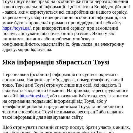
Toysi цінує ваше право на особисте життя та нерозголошення
вашої персональної інформації. Ця Політика Конфіденційності
- закон, яким користуються всі співробітники нашого сервісу,
та регламентує збір і використання особистої інформації, яка
може бути запрошена/отримана при відвідуванні вебсайту
https://toysi.ua/
, при використанні сервісу, при замовленні
послуг, листуванні або телефонній розмові. Якщо у вас
виникнуть питання або проблеми у зв’язку з
конфіденційністю, надсилайте їх, будь ласка, на електронну
адресу: support@toysi.ua.
Яка інформація збирається Toysi
Персональна (особиста) інформація стосується окремого
споживача. Наприклад: ім’я, адреса, номер телефону, e-mail
тощо. Такі дані Toysi отримує лише від осіб, які надають її
свідомо та з власного бажання. Наприклад, зареєструвавшись
на сайті
https://toysi.ua/
, або вказуючи ім’я та адресу із запитом
на отримання подальшої інформації від Toysi, або у
телефонній розмові з представником Toysi, та не виключно
такими способами. Toysi не вимагає реєстрації або надання
такої інформації для відвідування сайту.
Щоб отримувати повний спектр послуг, брати участь в акціях,
дослідженнях або іншим чином взаємодіяти з Toysi, ви