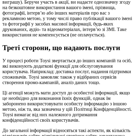
виграшу). Беручи участь в акції, ви надаєте однозначну згоду
на безкоштовне використання вашого імені, прізвища,
фотографії, інтерв’ю або інших матеріалів про вас з
рекламною метою, у тому числі право публікації вашого імені
та фотографії у засобах масової інформації, будь-яких
друкованих, аудіо- та відеоматеріалах, інтерв’ю зі ЗМІ. Таке
використання не компенсується (не оплачується).
Треті сторони, що надають послуги
У процесі роботи Toysi звертається до інших компаній та осіб,
які виконують додаткові функції для обслуговування
користувача. Наприклад: доставка послуг, надання підтримки
споживачів. Toysi замовляє також у відібраних сервісів
створення промо-кампаній, аналіз даних тощо.
Ці агенції можуть мати доступ до особистої інформації, якщо
це необхідно для виконання їхніх функцій, однак їм
заборонено використовувати особисту інформацію з іншою
метою, ніж та, яка зазначена у цій Політиці Конфіденційності.
Toysi вимагає від них належного дотримання
конфіденційності своїх користувачів.
До загальної інформації відносяться такі аспекти, як кількість
відвідувачів сайту, відвідувані сторінки сайту, завантажена