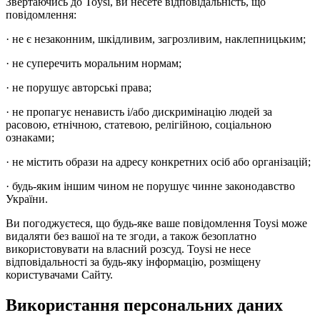
Звертаючись до Toysi, ви несете відповідальність, що
повідомлення:
· не є незаконним, шкідливим, загрозливим, наклепницьким;
· не суперечить моральним нормам;
· не порушує авторські права;
· не пропагує ненависть і/або дискримінацію людей за
расовою, етнічною, статевою, релігійною, соціальною
ознаками;
· не містить образи на адресу конкретних осіб або організацій;
· будь-яким іншим чином не порушує чинне законодавство
України.
Ви погоджуєтеся, що будь-яке ваше повідомлення Toysi може
видаляти без вашої на те згоди, а також безоплатно
використовувати на власний розсуд. Toysi не несе
відповідальності за будь-яку інформацію, розміщену
користувачами Сайту.
Використання персональних даних