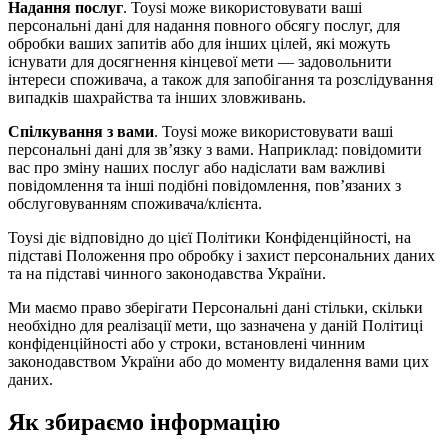
Надання послуг
. Toysi може використовувати ваші
персональні дані для надання повного обсягу послуг, для
обробки ваших запитів або для інших цілей, які можуть
існувати для досягнення кінцевої мети — задовольнити
інтереси споживача, а також для запобігання та розслідування
випадків шахрайства та інших зловживань.
Спілкування з вами
. Toysi може використовувати ваші
персональні дані для зв’язку з вами. Наприклад: повідомити
вас про зміну наших послуг або надіслати вам важливі
повідомлення та інші подібні повідомлення, пов’язаних з
обслуговуванням споживача/клієнта.
Toysi діє відповідно до цієї Політики Конфіденційності, на
підставі Положення про обробку і захист персональних даних
та на підставі чинного законодавства України.
Ми маємо право зберігати Персональні дані стільки, скільки
необхідно для реалізації мети, що зазначена у даній Політиці
конфіденційності або у строки, встановлені чинним
законодавством України або до моменту видалення вами цих
даних.
Як збираємо інформацію