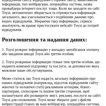
інформація, тип веббраузера, операційна система, назва
провайдера інтернет-послуг тощо. Коли ви заходите на сайт
Toysi, автоматично збирається та отримується інформація
загального, яка узагальнюється з подібними даними про
інших відвідувачів. Збираючи таку інформацію, сервіси
аналізують, як краще пристосувати вебсайт Toysi до потреб
відвідувачів.
Розголошення та надання даних:
1. Toysi розкриє інформацію у випадку запобігання злочину
або завдання шкоди Toysi або третім особам;
2. Toysi розкриває інформацію тільки тим третім особам, що
надають компанії підтримку та послуги, за допомогою яких
можливе ваше обслуговування.
Може статися, що Toysi надасть загальну інформацію про
наших відвідувачів (наприклад, відсоток відвідувачів сайту
жіночої та чоловічої статі) рекламним агенціям, бізнес-
партнерам, спонсорам та іншим третім сторонам, щоб
налаштувати або розширити зміст, рекламу, послуги на сайті
Toysi для споживачів. Toysi може збирати дані з файлів
вебреєстрації (таких як ваш веббраузер, операційна система,