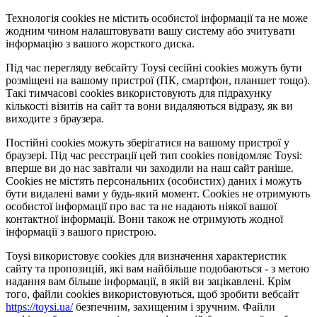
Технологія cookies не містить особистої інформації та не може
жодним чином налаштовувати вашу систему або зчитувати
інформацію з вашого жорсткого диска.
Під час перегляду вебсайту Toysi сесійні cookies можуть бути
розміщені на вашому пристрої (ПК, смартфон, планшет тощо).
Такі тимчасові cookies використовують для підрахунку
кількості візитів на сайт та вони видаляються відразу, як ви
виходите з браузера.
Постійні cookies можуть зберігатися на вашому пристрої у
браузері. Під час реєстрації цей тип cookies повідомляє Toysi:
вперше ви до нас завітали чи заходили на наш сайт раніше.
Cookies не містять персональних (особистих) даних і можуть
бути видалені вами у будь-який момент. Сookies не отримують
особистої інформації про вас та не надають ніякої вашої
контактної інформації. Вони також не отримують жодної
інформації з вашого пристрою.
Toysi використовує cookies для визначення характеристик
сайту та пропозицій, які вам найбільше подобаються - з метою
надання вам більше інформації, в якій ви зацікавлені. Крім
того, файли cookies використовуються, щоб зробити вебсайт
https://toysi.ua/
безпечним, захищеним і зручним. Файли