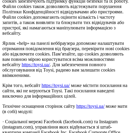
cookies забезпечують підтримку функцій безпеки та їх роботу.
Файли cookies також дозволяють відстежувати порушення
Політики Конфіденційності відвідувачами або пристроями.
Файли cookies допомагають оцінити кількість і частоту
запитів, а також виявляти та блокувати тих відвідувачів або
пристрої, які намагаються маніпулювати інформацією з
вебсайту.
Ярлик «help» на панелі веббраузера допоможе налаштувати
отримання повідомлення від браузера, перевірити нові cookies
або відключити cookies. Пам’ятайте, що cookies дозволяють
вам повною мірою користуватися всіма можливостями
вебсайту
https://toysi.ua/
. Для забезпечення повного
обслуговування від Toysi, радимо вам залишати cookies
ввімкненими.
Крім того, вебсайт
https://toysi.ua/
може містити посилання на
сайти, які не керуються Toysi. Такі посилання наведені
виключно для інформаційних цілей.
Технічне оснащення сторінок сайту
https://toysi.ua/
може мати
(в собі) модулі:
· Соціальної мережі Facebook (facebook.com) та Instagram
(instagram.com), управління яких відбувається зі штаб-
квартири компанії Facebook Inc, Facebook Corporate Office,