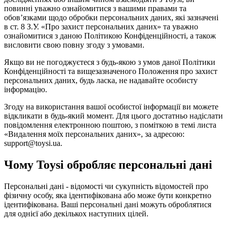
повинні уважно ознайомитися з вашими правами та
обов’язками щодо обробки персональних даних, які зазначені
в ст. 8 З.У. «Про захист персональних даних» та уважно
ознайомитися з даною Політикою Конфіденційності, а також
висловити свою повну згоду з умовами.
Якщо ви не погоджуєтеся з будь-якою з умов даної Політики
Конфіденційності та вищезазначеного Положення про захист
персональних даних, будь ласка, не надавайте особисту
інформацію.
Згоду на використання вашої особистої інформації ви можете
відкликати в будь-який момент. Для цього достатньо надіслати
повідомлення електронною поштою, з поміткою в темі листа
«Видалення моїх персональних даних», за адресою:
support@toysi.ua.
Чому Toysi обробляє персональні дані
Персональні дані - відомості чи сукупність відомостей про
фізичну особу, яка ідентифікована або може бути конкретно
ідентифікована. Ваші персональні дані можуть оброблятися
для однієї або декількох наступних цілей.