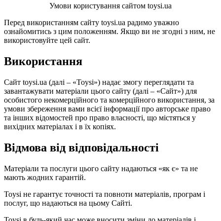
Умови користування сайтом toysi.ua
Перед використанням сайту toysi.ua радимо уважно
ознайомитись з цим положенням. Якщо ви не згодні з ним, не
використовуйте цей сайт.
Використання
Сайт toysi.ua (далі – «Toysi») надає змогу переглядати та
завантажувати матеріали цього сайту (далі – «Сайт») для
особистого некомерційного та комерційного використання, за
умови збереження вами всієї інформації про авторське право
та інших відомостей про право власності, що містяться у
вихідних матеріалах і в їх копіях.
Відмова від відповідальності
Матеріали та послуги цього сайту надаються «як є» та не
мають жодних гарантій.
Toysi не гарантує точності та повноти матеріалів, програм і
послуг, що надаються на цьому Сайті.
Toysi в будь-який час може вносити зміни до матеріалів і