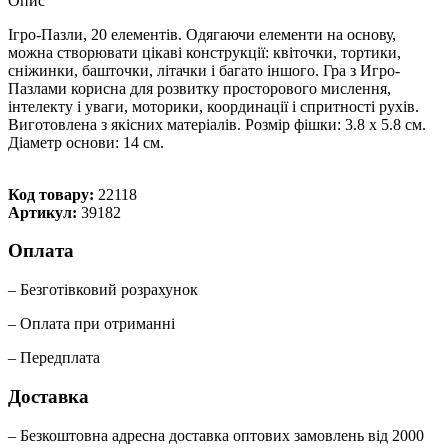
Опис
Ігро-Пазли, 20 елементів. Одягаючи елементи на основу,
можна створювати цікаві конструкції: квіточки, тортики,
сніжинки, башточки, літачки і багато іншого. Гра з Игро-
Пазлами корисна для розвитку просторового мислення,
інтелекту і уваги, моторики, координації і спритності рухів.
Виготовлена з якісних матеріалів. Розмір фішки: 3.8 x 5.8 см.
Діaмeтp ocнoви: 14 cм.
Код товару:
22118
Артикул:
39182
Оплата
– Безготівковий розрахунок
– Оплата при отриманні
– Передплата
Доставка
– Безкоштовна адресна доставка оптових замовлень від 2000