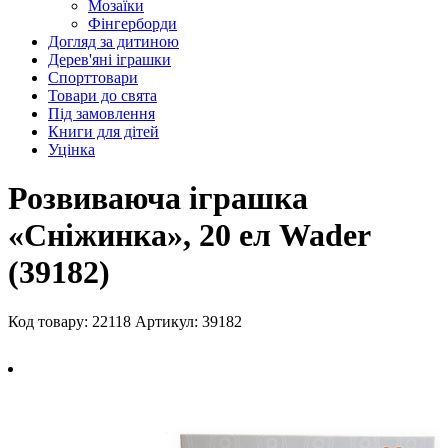
Мозаїки
Фінгерборди
Догляд за дитиною
Дерев'яні іграшки
Спорттовари
Товари до свята
Під замовлення
Книги для дітей
Уцінка
Розвиваюча іграшка
«Сніжинка», 20 ел Wader
(39182)
Код товару: 22118
Артикул: 39182