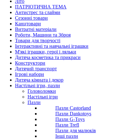
Літо
ПАТРІОТИЧНА ТЕМА
Антистрес та слайми
Сезонні товари
Канцтовари
Витратні матеріали
Роботи, Машини та Зброя
Товари для творчості
Інтерактивні та навчальні іграшки
М'які іграшки, герої і ляльки
Дитяча косметика та прикраси
Конструктори
Дитячий транспорт
Ігрові набори
Дитяча кімната і декор
Настільні ігри, пазли
Головоломки
Настільні ігри
Пазли
Пазли Castorland
Пазли Dankotoys
Пазли G-Toys
Пазли Trefl
Пазли для малюків
Інші пазли