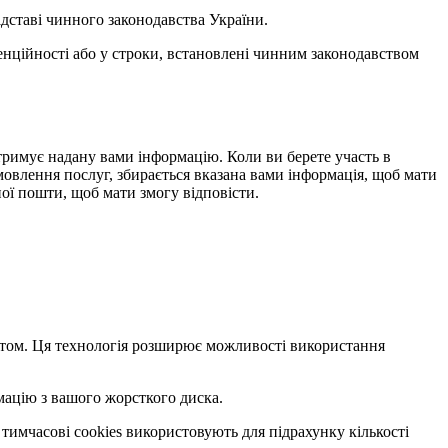
ідставі чинного законодавства України.
денційності або у строки, встановлені чинним законодавством
 отримує надану вами інформацію. Коли ви берете участь в
амовлення послуг, збирається вказана вами інформація, щоб мати
ої пошти, щоб мати змогу відповісти.
сайтом. Ця технологія розширює можливості використання
мацію з вашого жорсткого диска.
 тимчасові cookies використовують для підрахунку кількості