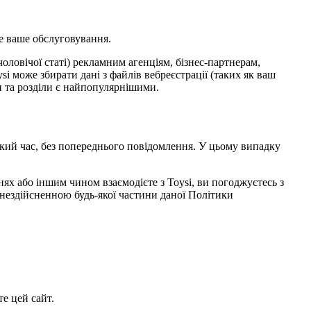
е ваше обслуговування.
чоловічої статі) рекламним агенціям, бізнес-партнерам,
i може збирати дані з файлів вебреєстрації (таких як ваш
ки та розділи є найпопулярнішими.
кий час, без попереднього повідомлення. У цьому випадку
нях або іншим чином взаємодієте з Toysi, ви погоджуєтесь з
нездійсненною будь-якої частини даної Політики
е цей сайт.