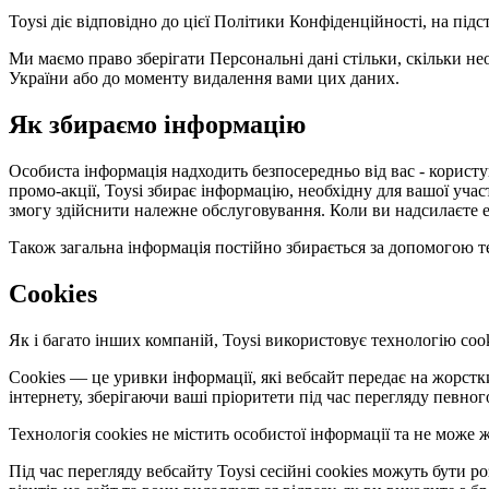
Toysi діє відповідно до цієї Політики Конфіденційності, на під
Ми маємо право зберігати Персональні дані стільки, скільки не
України або до моменту видалення вами цих даних.
Як збираємо інформацію
Особиста інформація надходить безпосередньо від вас - користув
промо-акції, Toysi збирає інформацію, необхідну для вашої уча
змогу здійснити належне обслуговування. Коли ви надсилаєте е
Також загальна інформація постійно збирається за допомогою те
Cookies
Як і багато інших компаній, Toysi використовує технологію cook
Cookies — це уривки інформації, які вебсайт передає на жорст
інтернету, зберігаючи ваші пріоритети під час перегляду певног
Технологія cookies не містить особистої інформації та не мож
Під час перегляду вебсайту Toysi сесійні cookies можуть бути 