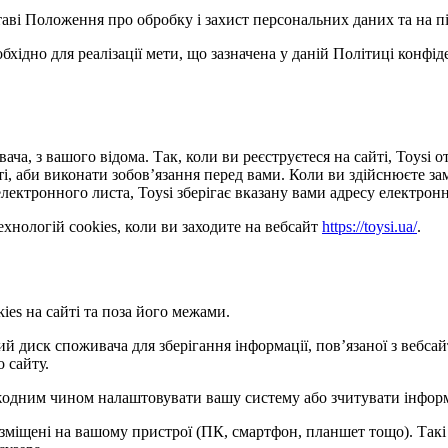
ставі Положення про обробку і захист персональних даних та на п
обхідно для реалізації мети, що зазначена у даній Політиці конфі
ача, з вашого відома. Так, коли ви реєструєтеся на сайті, Toysi
сті, аби виконати зобов’язання перед вами. Коли ви здійснюєте з
лектронного листа, Toysi зберігає вказану вами адресу електронн
хнологій cookies, коли ви заходите на вебсайт
https://toysi.ua/
.
ies на сайті та поза його межами.
кий диск споживача для зберігання інформації, пов’язаної з веб
о сайту.
е жодним чином налаштовувати вашу систему або зчитувати інфор
розміщені на вашому пристрої (ПК, смартфон, планшет тощо). Такі