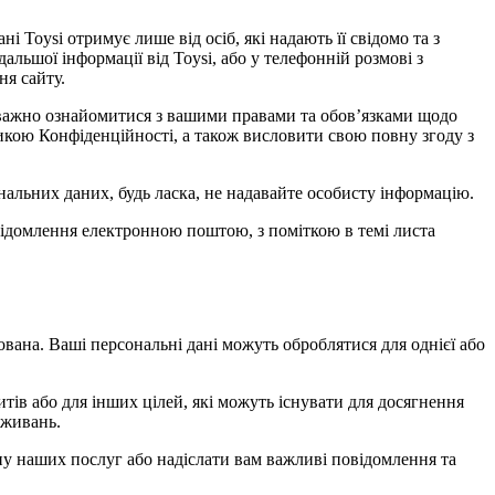
і Toysi отримує лише від осіб, які надають її свідомо та з
дальшої інформації від Toysi, або у телефонній розмові з
ня сайту.
 уважно ознайомитися з вашими правами та обов’язками щодо
тикою Конфіденційності, а також висловити свою повну згоду з
альних даних, будь ласка, не надавайте особисту інформацію.
овідомлення електронною поштою, з поміткою в темі листа
ована. Ваші персональні дані можуть оброблятися для однієї або
тів або для інших цілей, які можуть існувати для досягнення
вживань.
іну наших послуг або надіслати вам важливі повідомлення та