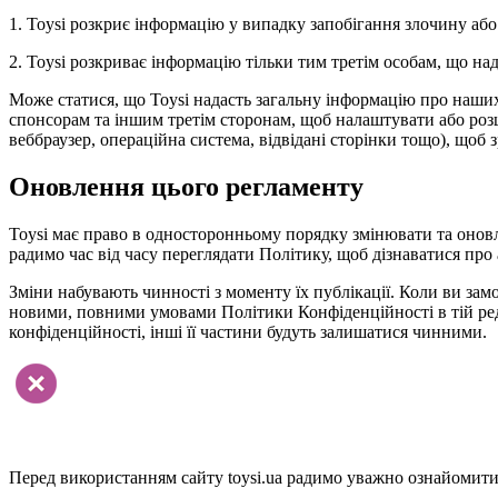
1. Toysi розкриє інформацію у випадку запобігання злочину або
2. Toysi розкриває інформацію тільки тим третім особам, що н
Може статися, що Toysi надасть загальну інформацію про наших в
спонсорам та іншим третім сторонам, щоб налаштувати або розши
веббраузер, операційна система, відвідані сторінки тощо), щоб 
Оновлення цього регламенту
Toysi має право в односторонньому порядку змінювати та онов
радимо час від часу переглядати Політику, щоб дізнаватися про 
Зміни набувають чинності з моменту їх публікації. Коли ви замо
новими, повними умовами Політики Конфіденційності в тій реда
конфіденційності, інші її частини будуть залишатися чинними.
Перед використанням сайту toysi.ua радимо уважно ознайомитис