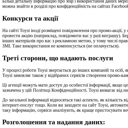
Більш детальну інформацію про збір і використання даних мере
можна знайти в розділі про конфіденційність на сайтах Facebook
Конкурси та акції
На сайті Toysi іноді розміщені повідомлення про промо-акції,
провести акцію (наприклад, повідомити вас у разі виграшу). Бер
інших матеріалів про вас з рекламною метою, у тому числі право 
ЗМІ. Таке використання не компенсується (не оплачується).
Треті сторони, що надають послуги
У процесі роботи Toysi звертається до інших компаній та осіб,
Toysi замовляє також у відібраних сервісів створення промо-кам
Ці агенції можуть мати доступ до особистої інформації, якщо ц
зазначена у цій Політиці Конфіденційності. Toysi вимагає від 
До загальної інформації відносяться такі аспекти, як кількість 
інтернет-послуг тощо. Коли ви заходите на сайт Toysi, автомат
таку інформацію, сервіси аналізують, як краще пристосувати веб
Розголошення та надання даних: