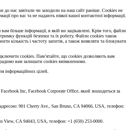
ви до нас завітали чи заходили на наш сайт раніше. Cookies не
ації про вас та не надають ніякої вашої контактної інформації.
вам більше інформації, в якій ви зацікавлені. Крім того, файли
тримку функцій безпеки та їх роботу. Файли cookies також
и кількість і частоту запитів, а також виявляти та блокувати
дключити cookies. Пам’ятайте, що cookies дозволяють вам
, радимо вам залишати cookies ввімкненими.
ля інформаційних цілей.
 Facebook Inc, Facebook Corporate Office, який знаходиться за
 адресою: 901 Cherry Ave., San Bruno, CA 94066, USA, телефон:
in View, CA 94043, USA, телефон: +1 (650) 253-0000.