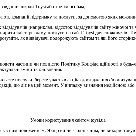
 завдання шкоди Toysi або третім особам;
адають компанії підтримку та послуги, за допомогою яких можлив
ідвідувачів (наприклад, відсоток відвідувачів сайту жіночої та 
рити зміст, рекламу, послуги на сайті Toysi для споживачів. Toys
зрозуміти, як відвідувачі подорожують сайтом та які його сторін
лювати частини чи повністю Політику Конфіденційності в будь-я
актуальні зміни та оновлення.
вляєте послуги, берете участь в акції/в дослідженнях/в опитуван
кції, що діє на цей момент. У випадку визнання недійсною або 
Умови користування сайтом toysi.ua
ь з цим положенням. Якщо ви не згодні з ним, не використовуйт