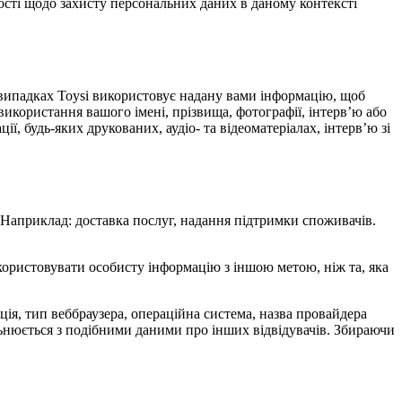
ості щодо захисту персональних даних в даному контексті
х випадках Toysi використовує надану вами інформацію, щоб
використання вашого імені, прізвища, фотографії, інтерв’ю або
ї, будь-яких друкованих, аудіо- та відеоматеріалах, інтерв’ю зі
. Наприклад: доставка послуг, надання підтримки споживачів.
икористовувати особисту інформацію з іншою метою, ніж та, яка
мація, тип веббраузера, операційна система, назва провайдера
альнюється з подібними даними про інших відвідувачів. Збираючи