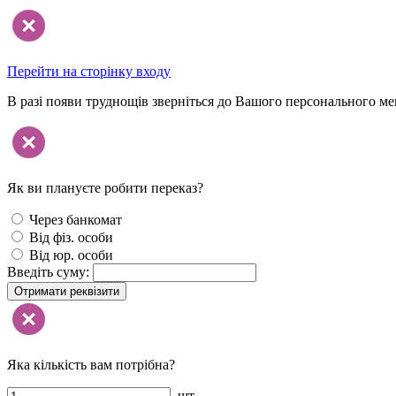
Перейти на сторінку входу
В разі появи труднощів зверніться до Вашого персонального м
Як ви плануєте робити переказ?
Через банкомат
Від фіз. особи
Від юр. особи
Введіть суму:
Отримати реквізити
Яка кількість вам потрібна?
шт.