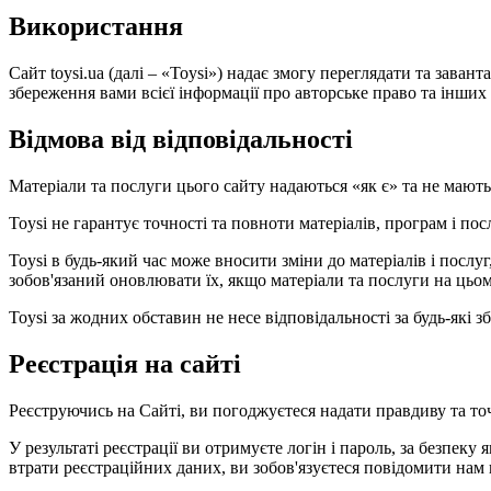
Використання
Сайт toysi.ua (далі – «Toysi») надає змогу переглядати та зава
збереження вами всієї інформації про авторське право та інших в
Відмова від відповідальності
Матеріали та послуги цього сайту надаються «як є» та не мают
Toysi не гарантує точності та повноти матеріалів, програм і по
Toysi в будь-який час може вносити зміни до матеріалів і посл
зобов'язаний оновлювати їх, якщо матеріали та послуги на цьом
Toysi за жодних обставин не несе відповідальності за будь-які
Реєстрація на сайті
Реєструючись на Сайті, ви погоджуєтеся надати правдиву та то
У результаті реєстрації ви отримуєте логін і пароль, за безпеку 
втрати реєстраційних даних, ви зобов'язуєтеся повідомити нам 