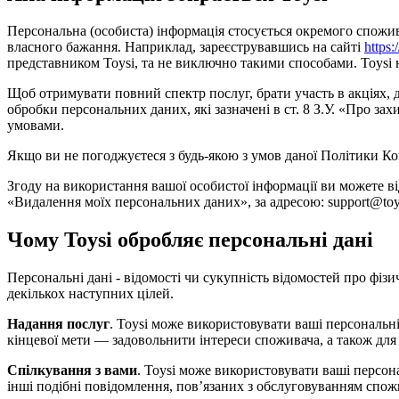
Персональна (особиста) інформація стосується окремого споживача
власного бажання. Наприклад, зареєструвавшись на сайті
https:
представником Toysi, та не виключно такими способами. Toysi не
Щоб отримувати повний спектр послуг, брати участь в акціях,
обробки персональних даних, які зазначені в ст. 8 З.У. «Про 
умовами.
Якщо ви не погоджуєтеся з будь-якою з умов даної Політики Ко
Згоду на використання вашої особистої інформації ви можете в
«Видалення моїх персональних даних», за адресою: support@toys
Чому Toysi обробляє персональні дані
Персональні дані - відомості чи сукупність відомостей про фізи
декількох наступних цілей.
Надання послуг
. Toysi може використовувати ваші персональні
кінцевої мети — задовольнити інтереси споживача, а також для
Спілкування з вами
. Toysi може використовувати ваші персон
інші подібні повідомлення, пов’язаних з обслуговуванням спож