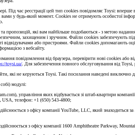
аузера.
рі. Під час реєстрації цей тип cookies повідомляє Toysi: вперше 
 вами у будь-який момент. Сookies не отримують особистої інформ
ю.
та пропозицій, які вам найбільше подобаються - з метою надання 
езпечним, захищеним і зручним. Файли cookies забезпечують під
відвідувачами або пристроями. Файли cookies допомагають оцінит
формацією з вебсайту.
ання повідомлення від браузера, перевірити нові cookies або ві
ps://toysi.ua/
. Для забезпечення повного обслуговування від Toysi
ти, які не керуються Toysi. Такі посилання наведені виключно д
собі) модулі:
gram.com), управління яких відбувається зі штаб-квартири компанії
4, USA, телефон: +1 (650) 543-4800;
здійснюється з офісу компанії YouTube, LLC, який знаходиться за
 здійснюється з офісу компанії 1600 Amphitheatre Parkway, Mounta