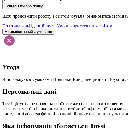
Повідомити про появу
Щоб продовжити роботу з сайтом toysi.ua, ознайомтесь зі зміна
Політика конфіденційності
Умови користування сайтом
Я ознайомлений з умовами
Угода
Я погоджуюсь з умовами Політики Конфіденційності Toysi та до
Персональні дані
Toysi цінує ваше право на особисте життя та нерозголошення ва
регламентує збір і використання особистої інформації, яка мож
листуванні або телефонній розмові. Якщо у вас виникнуть питанн
Яка інформація збирається Toysi