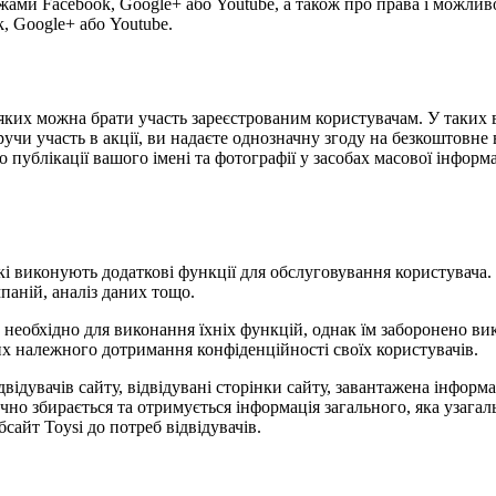
жами Facebook, Google+ або Youtube, а також про права і можлив
, Google+ або Youtube.
 у яких можна брати участь зареєстрованим користувачам. У таки
учи участь в акції, ви надаєте однозначну згоду на безкоштовне 
публікації вашого імені та фотографії у засобах масової інформаці
 які виконують додаткові функції для обслуговування користувача
паній, аналіз даних тощо.
е необхідно для виконання їхніх функцій, однак їм заборонено в
них належного дотримання конфіденційності своїх користувачів.
відвідувачів сайту, відвідувані сторінки сайту, завантажена інфор
ично збирається та отримується інформація загального, яка узаг
сайт Toysi до потреб відвідувачів.