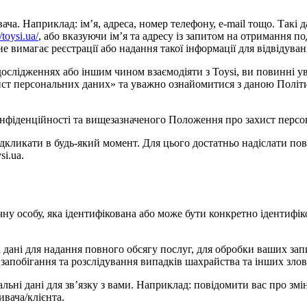
. Наприклад: ім’я, адреса, номер телефону, e-mail тощо. Такі дан
//toysi.ua/
, або вказуючи ім’я та адресу із запитом на отримання по
 вимагає реєстрації або надання такої інформації для відвідуван
 дослідженнях або іншим чином взаємодіяти з Toysi, ви повинні
захист персональних даних» та уважно ознайомитися з даною Полі
нфіденційності та вищезазначеного Положення про захист персон
ідкликати в будь-який момент. Для цього достатньо надіслати п
i.ua.
чну особу, яка ідентифікована або може бути конкретно ідентифік
 дані для надання повного обсягу послуг, для обробки ваших запи
 запобігання та розслідування випадків шахрайства та інших зло
альні дані для зв’язку з вами. Наприклад: повідомити вас про зм
ивача/клієнта.