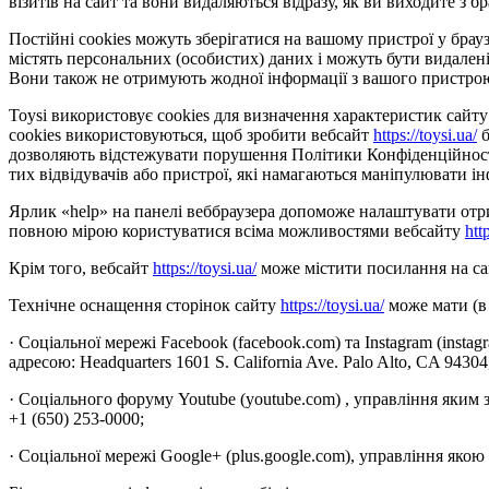
візитів на сайт та вони видаляються відразу, як ви виходите з бр
Постійні cookies можуть зберігатися на вашому пристрої у браузе
містять персональних (особистих) даних і можуть бути видалені
Вони також не отримують жодної інформації з вашого пристро
Toysi використовує cookies для визначення характеристик сайту 
cookies використовуються, щоб зробити вебсайт
https://toysi.ua/
б
дозволяють відстежувати порушення Політики Конфіденційності 
тих відвідувачів або пристрої, які намагаються маніпулювати ін
Ярлик «help» на панелі веббраузера допоможе налаштувати отрим
повною мірою користуватися всіма можливостями вебсайту
htt
Крім того, вебсайт
https://toysi.ua/
може містити посилання на сай
Технічне оснащення сторінок сайту
https://toysi.ua/
може мати (в 
· Соціальної мережі Facebook (facebook.com) та Instagram (insta
адресою: Headquarters 1601 S. California Ave. Palo Alto, CA 9430
· Соціального форуму Youtube (youtube.com) , управління яким 
+1 (650) 253-0000;
· Соціальної мережі Google+ (plus.google.com), управління якою