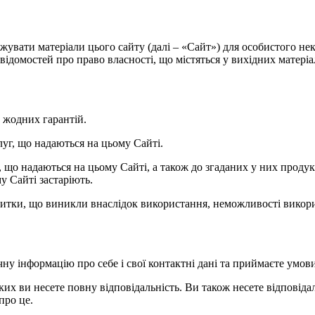
нтажувати матеріали цього сайту (далі – «Сайт») для особистого 
ідомостей про право власності, що містяться у вихідних матеріала
ь жодних гарантій.
слуг, що надаються на цьому Сайті.
уг, що надаються на цьому Сайті, а також до згаданих у них прод
у Сайті застаріють.
 збитки, що виникли внаслідок використання, неможливості викори
чну інформацію про себе і свої контактні дані та приймаєте умов
яких ви несете повну відповідальність. Ви також несете відповідаль
про це.