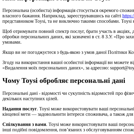
Персональна (особиста) інформація стосується окремого споживача
власного бажання. Наприклад, зареєструвавшись на сайті
https:
представником Toysi, та не виключно такими способами. Toysi не
Щоб отримувати повний спектр послуг, брати участь в акціях,
обробки персональних даних, які зазначені в ст. 8 З.У. «Про 
умовами.
Якщо ви не погоджуєтеся з будь-якою з умов даної Політики Ко
Згоду на використання вашої особистої інформації ви можете в
«Видалення моїх персональних даних», за адресою: support@toys
Чому Toysi обробляє персональні дані
Персональні дані - відомості чи сукупність відомостей про фізи
декількох наступних цілей.
Надання послуг
. Toysi може використовувати ваші персональні
кінцевої мети — задовольнити інтереси споживача, а також для
Спілкування з вами
. Toysi може використовувати ваші персон
інші подібні повідомлення, пов’язаних з обслуговуванням спож