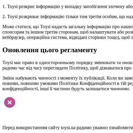
1. Toysi розкриє інформацію у випадку запобігання злочину або
2. Toysi розкриває інформацію тільки тим третім особам, що н
Може статися, що Toysi надасть загальну інформацію про наших в
спонсорам та іншим третім сторонам, щоб налаштувати або розши
веббраузер, операційна система, відвідані сторінки тощо), щоб 
Оновлення цього регламенту
Toysi має право в односторонньому порядку змінювати та онов
радимо час від часу переглядати Політику, щоб дізнаватися про 
Зміни набувають чинності з моменту їх публікації. Коли ви замо
новими, повними умовами Політики Конфіденційності в тій реда
конфіденційності, інші її частини будуть залишатися чинними.
Перед використанням сайту toysi.ua радимо уважно ознайомитис