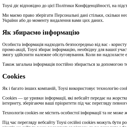
Toysi діє відповідно до цієї Політики Конфіденційності, на під
Ми маємо право зберігати Персональні дані стільки, скільки не
України або до моменту видалення вами цих даних.
Як збираємо інформацію
Особиста інформація надходить безпосередньо від вас - користув
промо-акції, Toysi збирає інформацію, необхідну для вашої уча
змогу здійснити належне обслуговування. Коли ви надсилаєте е
Також загальна інформація постійно збирається за допомогою те
Cookies
Як і багато інших компаній, Toysi використовує технологію cook
Cookies — це уривки інформації, які вебсайт передає на жорст
інтернету, зберігаючи ваші пріоритети під час перегляду певног
Технологія cookies не містить особистої інформації та не мож
Під час перегляду вебсайту Toysi сесійні cookies можуть бути 