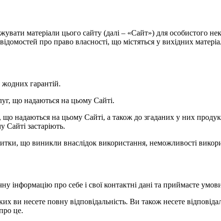
нтажувати матеріали цього сайту (далі – «Сайт») для особистого 
ідомостей про право власності, що містяться у вихідних матеріала
ь жодних гарантій.
слуг, що надаються на цьому Сайті.
уг, що надаються на цьому Сайті, а також до згаданих у них прод
у Сайті застаріють.
 збитки, що виникли внаслідок використання, неможливості викори
чну інформацію про себе і свої контактні дані та приймаєте умов
яких ви несете повну відповідальність. Ви також несете відповідаль
про це.