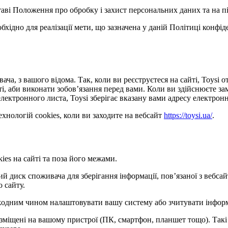
ставі Положення про обробку і захист персональних даних та на п
обхідно для реалізації мети, що зазначена у даній Політиці конфі
ача, з вашого відома. Так, коли ви реєструєтеся на сайті, Toysi
сті, аби виконати зобов’язання перед вами. Коли ви здійснюєте з
лектронного листа, Toysi зберігає вказану вами адресу електронн
хнологій cookies, коли ви заходите на вебсайт
https://toysi.ua/
.
ies на сайті та поза його межами.
кий диск споживача для зберігання інформації, пов’язаної з веб
о сайту.
е жодним чином налаштовувати вашу систему або зчитувати інфор
розміщені на вашому пристрої (ПК, смартфон, планшет тощо). Такі