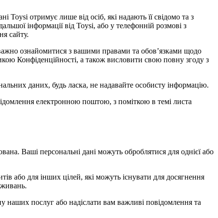
і Toysi отримує лише від осіб, які надають її свідомо та з
дальшої інформації від Toysi, або у телефонній розмові з
ня сайту.
 уважно ознайомитися з вашими правами та обов’язками щодо
тикою Конфіденційності, а також висловити свою повну згоду з
альних даних, будь ласка, не надавайте особисту інформацію.
овідомлення електронною поштою, з поміткою в темі листа
ована. Ваші персональні дані можуть оброблятися для однієї або
тів або для інших цілей, які можуть існувати для досягнення
вживань.
іну наших послуг або надіслати вам важливі повідомлення та