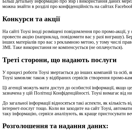
Більш детальну інформацію про збір і використання даних мере
можна знайти в розділі про конфіденційність на сайтах Facebook
Конкурси та акції
На сайті Toysi іноді розміщені повідомлення про промо-акції,
провести акцію (наприклад, повідомити вас у разі виграшу). Бер
інших матеріалів про вас з рекламною метою, у тому числі право 
ЗМІ. Таке використання не компенсується (не оплачується).
Треті сторони, що надають послуги
У процесі роботи Toysi звертається до інших компаній та осіб,
Toysi замовляє також у відібраних сервісів створення промо-кам
Ці агенції можуть мати доступ до особистої інформації, якщо ц
зазначена у цій Політиці Конфіденційності. Toysi вимагає від 
До загальної інформації відносяться такі аспекти, як кількість 
інтернет-послуг тощо. Коли ви заходите на сайт Toysi, автомат
таку інформацію, сервіси аналізують, як краще пристосувати веб
Розголошення та надання даних: