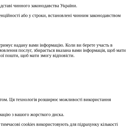
ідставі чинного законодавства України.
денційності або у строки, встановлені чинним законодавством
 отримує надану вами інформацію. Коли ви берете участь в
амовлення послуг, збирається вказана вами інформація, щоб мати
ої пошти, щоб мати змогу відповісти.
сайтом. Ця технологія розширює можливості використання
мацію з вашого жорсткого диска.
 тимчасові cookies використовують для підрахунку кількості