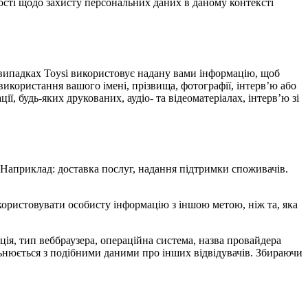
ості щодо захисту персональних даних в даному контексті
х випадках Toysi використовує надану вами інформацію, щоб
використання вашого імені, прізвища, фотографії, інтерв’ю або
ї, будь-яких друкованих, аудіо- та відеоматеріалах, інтерв’ю зі
. Наприклад: доставка послуг, надання підтримки споживачів.
икористовувати особисту інформацію з іншою метою, ніж та, яка
мація, тип веббраузера, операційна система, назва провайдера
альнюється з подібними даними про інших відвідувачів. Збираючи