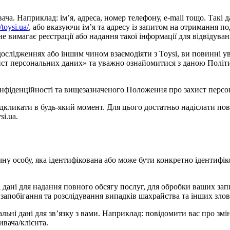
. Наприклад: ім’я, адреса, номер телефону, e-mail тощо. Такі дан
//toysi.ua/
, або вказуючи ім’я та адресу із запитом на отримання по
 вимагає реєстрації або надання такої інформації для відвідуван
 дослідженнях або іншим чином взаємодіяти з Toysi, ви повинні
захист персональних даних» та уважно ознайомитися з даною Полі
нфіденційності та вищезазначеного Положення про захист персон
ідкликати в будь-який момент. Для цього достатньо надіслати п
i.ua.
чну особу, яка ідентифікована або може бути конкретно ідентифік
 дані для надання повного обсягу послуг, для обробки ваших запи
 запобігання та розслідування випадків шахрайства та інших зло
альні дані для зв’язку з вами. Наприклад: повідомити вас про зм
ивача/клієнта.