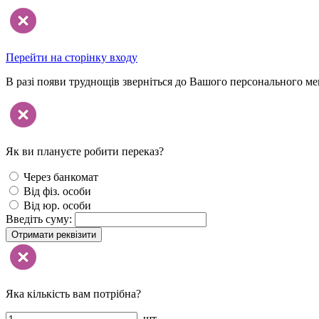
Перейти на сторінку входу
В разі появи труднощів зверніться до Вашого персонального м
Як ви плануєте робити переказ?
Через банкомат
Від фіз. особи
Від юр. особи
Введіть суму:
Отримати реквізити
Яка кількість вам потрібна?
шт.