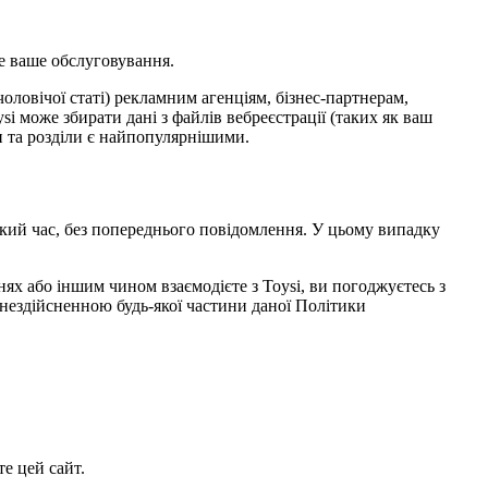
е ваше обслуговування.
чоловічої статі) рекламним агенціям, бізнес-партнерам,
i може збирати дані з файлів вебреєстрації (таких як ваш
ки та розділи є найпопулярнішими.
кий час, без попереднього повідомлення. У цьому випадку
нях або іншим чином взаємодієте з Toysi, ви погоджуєтесь з
нездійсненною будь-якої частини даної Політики
е цей сайт.