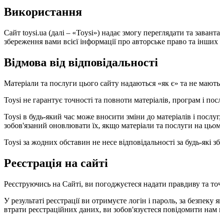
Використання
Сайт toysi.ua (далі – «Toysi») надає змогу переглядати та зава
збереження вами всієї інформації про авторське право та інших в
Відмова від відповідальності
Матеріали та послуги цього сайту надаються «як є» та не мают
Toysi не гарантує точності та повноти матеріалів, програм і по
Toysi в будь-який час може вносити зміни до матеріалів і посл
зобов'язаний оновлювати їх, якщо матеріали та послуги на цьом
Toysi за жодних обставин не несе відповідальності за будь-які
Реєстрація на сайті
Реєструючись на Сайті, ви погоджуєтеся надати правдиву та то
У результаті реєстрації ви отримуєте логін і пароль, за безпеку 
втрати реєстраційних даних, ви зобов'язуєтеся повідомити нам 