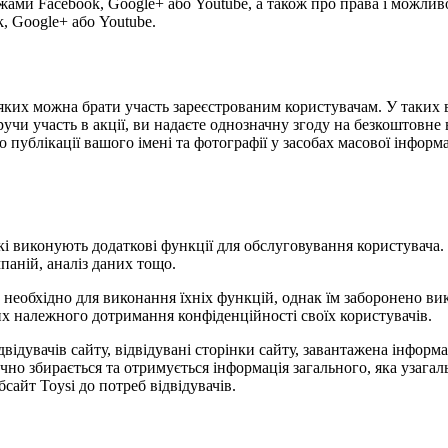
жами Facebook, Google+ або Youtube, а також про права і можлив
, Google+ або Youtube.
 у яких можна брати участь зареєстрованим користувачам. У таки
учи участь в акції, ви надаєте однозначну згоду на безкоштовне 
публікації вашого імені та фотографії у засобах масової інформаці
 які виконують додаткові функції для обслуговування користувача
паній, аналіз даних тощо.
е необхідно для виконання їхніх функцій, однак їм заборонено в
них належного дотримання конфіденційності своїх користувачів.
відвідувачів сайту, відвідувані сторінки сайту, завантажена інфор
ично збирається та отримується інформація загального, яка узаг
сайт Toysi до потреб відвідувачів.