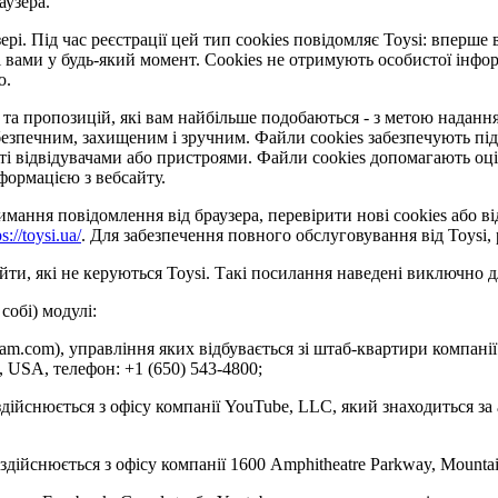
аузера.
рі. Під час реєстрації цей тип cookies повідомляє Toysi: вперше 
 вами у будь-який момент. Сookies не отримують особистої інформ
ю.
та пропозицій, які вам найбільше подобаються - з метою надання 
езпечним, захищеним і зручним. Файли cookies забезпечують під
відвідувачами або пристроями. Файли cookies допомагають оцінит
формацією з вебсайту.
ання повідомлення від браузера, перевірити нові cookies або ві
ps://toysi.ua/
. Для забезпечення повного обслуговування від Toysi
ти, які не керуються Toysi. Такі посилання наведені виключно д
собі) модулі:
gram.com), управління яких відбувається зі штаб-квартири компанії
4, USA, телефон: +1 (650) 543-4800;
здійснюється з офісу компанії YouTube, LLC, який знаходиться за
 здійснюється з офісу компанії 1600 Amphitheatre Parkway, Mounta