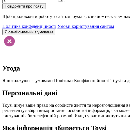
Повідомити про появу
Щоб продовжити роботу з сайтом toysi.ua, ознайомтесь зі зміна
Політика конфіденційності
Умови користування сайтом
Я ознайомлений з умовами
Угода
Я погоджуюсь з умовами Політики Конфіденційності Toysi та до
Персональні дані
Toysi цінує ваше право на особисте життя та нерозголошення ва
регламентує збір і використання особистої інформації, яка мож
листуванні або телефонній розмові. Якщо у вас виникнуть питанн
Яка інформація збирається Toysi