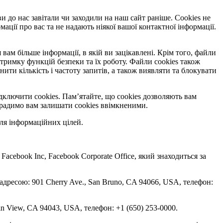
ви до нас завітали чи заходили на наш сайт раніше. Cookies не
ації про вас та не надають ніякої вашої контактної інформації.
вам більше інформації, в якій ви зацікавлені. Крім того, файли
тримку функцій безпеки та їх роботу. Файли cookies також
и кількість і частоту запитів, а також виявляти та блокувати
дключити cookies. Пам’ятайте, що cookies дозволяють вам
, радимо вам залишати cookies ввімкненими.
ля інформаційних цілей.
 Facebook Inc, Facebook Corporate Office, який знаходиться за
 адресою: 901 Cherry Ave., San Bruno, CA 94066, USA, телефон:
in View, CA 94043, USA, телефон: +1 (650) 253-0000.