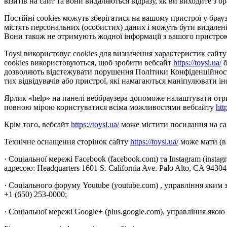
візитів на сайт та вони видаляються відразу, як ви виходите з бр
Постійні cookies можуть зберігатися на вашому пристрої у браузе
містять персональних (особистих) даних і можуть бути видалені
Вони також не отримують жодної інформації з вашого пристро
Toysi використовує cookies для визначення характеристик сайту 
cookies використовуються, щоб зробити вебсайт
https://toysi.ua/
б
дозволяють відстежувати порушення Політики Конфіденційності 
тих відвідувачів або пристрої, які намагаються маніпулювати ін
Ярлик «help» на панелі веббраузера допоможе налаштувати отрим
повною мірою користуватися всіма можливостями вебсайту
htt
Крім того, вебсайт
https://toysi.ua/
може містити посилання на сай
Технічне оснащення сторінок сайту
https://toysi.ua/
може мати (в 
· Соціальної мережі Facebook (facebook.com) та Instagram (insta
адресою: Headquarters 1601 S. California Ave. Palo Alto, CA 9430
· Соціального форуму Youtube (youtube.com) , управління яким 
+1 (650) 253-0000;
· Соціальної мережі Google+ (plus.google.com), управління якою