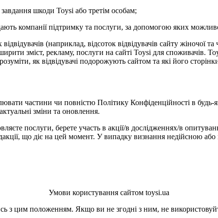
 завдання шкоди Toysi або третім особам;
адають компанії підтримку та послуги, за допомогою яких можлив
ідвідувачів (наприклад, відсоток відвідувачів сайту жіночої та 
рити зміст, рекламу, послуги на сайті Toysi для споживачів. Toys
зрозуміти, як відвідувачі подорожують сайтом та які його сторін
лювати частини чи повністю Політику Конфіденційності в будь-я
актуальні зміни та оновлення.
вляєте послуги, берете участь в акції/в дослідженнях/в опитуван
кції, що діє на цей момент. У випадку визнання недійсною або 
Умови користування сайтом toysi.ua
ь з цим положенням. Якщо ви не згодні з ним, не використовуйт