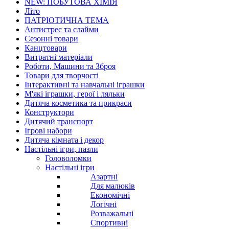
NEW: ПОБУТОВА ХІМІЯ
Літо
ПАТРІОТИЧНА ТЕМА
Антистрес та слайми
Сезонні товари
Канцтовари
Витратні матеріали
Роботи, Машини та Зброя
Товари для творчості
Інтерактивні та навчальні іграшки
М'які іграшки, герої і ляльки
Дитяча косметика та прикраси
Конструктори
Дитячий транспорт
Ігрові набори
Дитяча кімната і декор
Настільні ігри, пазли
Головоломки
Настільні ігри
Азартні
Для малюків
Економічні
Логічні
Розважальні
Спортивні