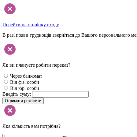
Перейти на сторінку входу
В разі появи труднощів зверніться до Вашого персонального м
Як ви плануєте робити переказ?
Через банкомат
Від фіз. особи
Від юр. особи
Введіть суму:
Отримати реквізити
Яка кількість вам потрібна?
шт.