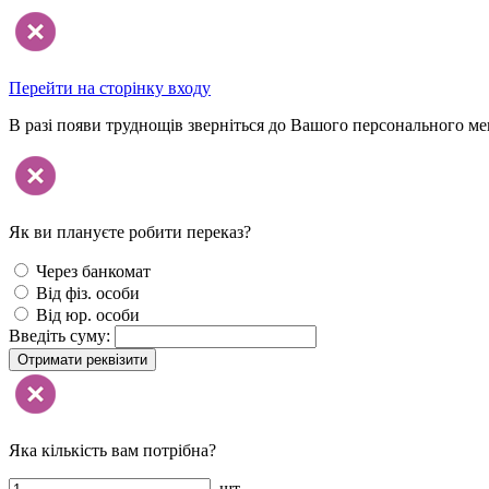
Перейти на сторінку входу
В разі появи труднощів зверніться до Вашого персонального м
Як ви плануєте робити переказ?
Через банкомат
Від фіз. особи
Від юр. особи
Введіть суму:
Отримати реквізити
Яка кількість вам потрібна?
шт.