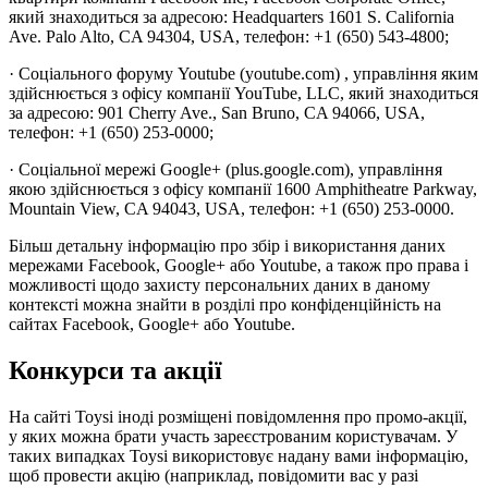
який знаходиться за адресою: Headquarters 1601 S. California
Ave. Palo Alto, CA 94304, USA, телефон: +1 (650) 543-4800;
· Соціального форуму Youtube (youtube.com) , управління яким
здійснюється з офісу компанії YouTube, LLC, який знаходиться
за адресою: 901 Cherry Ave., San Bruno, CA 94066, USA,
телефон: +1 (650) 253-0000;
· Соціальної мережі Google+ (plus.google.com), управління
якою здійснюється з офісу компанії 1600 Amphitheatre Parkway,
Mountain View, CA 94043, USA, телефон: +1 (650) 253-0000.
Більш детальну інформацію про збір і використання даних
мережами Facebook, Google+ або Youtube, а також про права і
можливості щодо захисту персональних даних в даному
контексті можна знайти в розділі про конфіденційність на
сайтах Facebook, Google+ або Youtube.
Конкурси та акції
На сайті Toysi іноді розміщені повідомлення про промо-акції,
у яких можна брати участь зареєстрованим користувачам. У
таких випадках Toysi використовує надану вами інформацію,
щоб провести акцію (наприклад, повідомити вас у разі