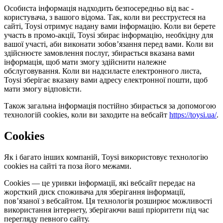
Особиста інформація надходить безпосередньо від вас -
користувача, з вашого відома. Так, коли ви реєструєтеся на
сайті, Toysi отримує надану вами інформацію. Коли ви берете
участь в промо-акції, Toysi збирає інформацію, необхідну для
вашої участі, аби виконати зобов’язання перед вами. Коли ви
здійснюєте замовлення послуг, збирається вказана вами
інформація, щоб мати змогу здійснити належне
обслуговування. Коли ви надсилаєте електронного листа,
Toysi зберігає вказану вами адресу електронної пошти, щоб
мати змогу відповісти.
Також загальна інформація постійно збирається за допомогою
технологій cookies, коли ви заходите на вебсайт
https://toysi.ua/
.
Cookies
Як і багато інших компаній, Toysi використовує технологію
cookies на сайті та поза його межами.
Cookies — це уривки інформації, які вебсайт передає на
жорсткий диск споживача для зберігання інформації,
пов’язаної з вебсайтом. Ця технологія розширює можливості
використання інтернету, зберігаючи ваші пріоритети під час
перегляду певного сайту.