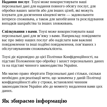
Надання послуг
. Toysi може використовувати ваші
персональні дані для надання повного обсягу послуг, для
обробки ваших запитів або для інших цілей, які можуть
існувати для досягнення кінцевої мети — задовольнити
інтереси споживача, а також для запобігання та розслідування
випадків шахрайства та інших зловживань.
Спілкування з вами
. Toysi може використовувати ваші
персональні дані для зв’язку з вами. Наприклад: повідомити
вас про зміну наших послуг або надіслати вам важливі
повідомлення та інші подібні повідомлення, пов’язаних з
обслуговуванням споживача/клієнта.
Toysi діє відповідно до цієї Політики Конфіденційності, на
підставі Положення про обробку і захист персональних даних
та на підставі чинного законодавства України.
Ми маємо право зберігати Персональні дані стільки, скільки
необхідно для реалізації мети, що зазначена у даній Політиці
конфіденційності або у строки, встановлені чинним
законодавством України або до моменту видалення вами цих
даних.
Як збираємо інформацію