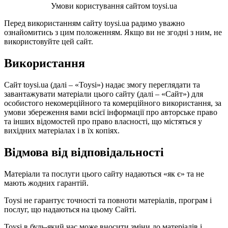
Умови користування сайтом toysi.ua
Перед використанням сайту toysi.ua радимо уважно
ознайомитись з цим положенням. Якщо ви не згодні з ним, не
використовуйте цей сайт.
Використання
Сайт toysi.ua (далі – «Toysi») надає змогу переглядати та
завантажувати матеріали цього сайту (далі – «Сайт») для
особистого некомерційного та комерційного використання, за
умови збереження вами всієї інформації про авторське право
та інших відомостей про право власності, що містяться у
вихідних матеріалах і в їх копіях.
Відмова від відповідальності
Матеріали та послуги цього сайту надаються «як є» та не
мають жодних гарантій.
Toysi не гарантує точності та повноти матеріалів, програм і
послуг, що надаються на цьому Сайті.
Toysi в будь-який час може вносити зміни до матеріалів і