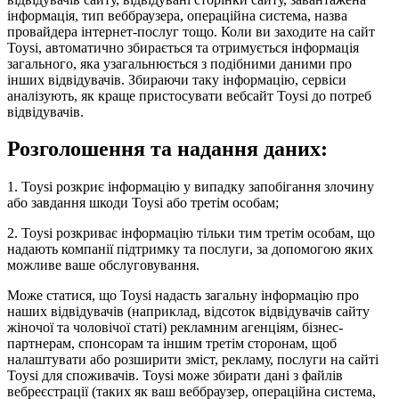
інформація, тип веббраузера, операційна система, назва
провайдера інтернет-послуг тощо. Коли ви заходите на сайт
Toysi, автоматично збирається та отримується інформація
загального, яка узагальнюється з подібними даними про
інших відвідувачів. Збираючи таку інформацію, сервіси
аналізують, як краще пристосувати вебсайт Toysi до потреб
відвідувачів.
Розголошення та надання даних:
1. Toysi розкриє інформацію у випадку запобігання злочину
або завдання шкоди Toysi або третім особам;
2. Toysi розкриває інформацію тільки тим третім особам, що
надають компанії підтримку та послуги, за допомогою яких
можливе ваше обслуговування.
Може статися, що Toysi надасть загальну інформацію про
наших відвідувачів (наприклад, відсоток відвідувачів сайту
жіночої та чоловічої статі) рекламним агенціям, бізнес-
партнерам, спонсорам та іншим третім сторонам, щоб
налаштувати або розширити зміст, рекламу, послуги на сайті
Toysi для споживачів. Toysi може збирати дані з файлів
вебреєстрації (таких як ваш веббраузер, операційна система,