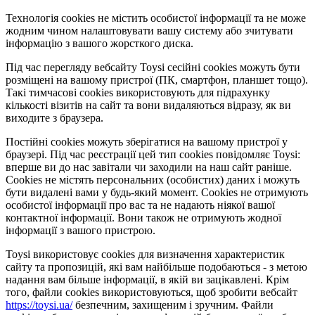
Технологія cookies не містить особистої інформації та не може
жодним чином налаштовувати вашу систему або зчитувати
інформацію з вашого жорсткого диска.
Під час перегляду вебсайту Toysi сесійні cookies можуть бути
розміщені на вашому пристрої (ПК, смартфон, планшет тощо).
Такі тимчасові cookies використовують для підрахунку
кількості візитів на сайт та вони видаляються відразу, як ви
виходите з браузера.
Постійні cookies можуть зберігатися на вашому пристрої у
браузері. Під час реєстрації цей тип cookies повідомляє Toysi:
вперше ви до нас завітали чи заходили на наш сайт раніше.
Cookies не містять персональних (особистих) даних і можуть
бути видалені вами у будь-який момент. Сookies не отримують
особистої інформації про вас та не надають ніякої вашої
контактної інформації. Вони також не отримують жодної
інформації з вашого пристрою.
Toysi використовує cookies для визначення характеристик
сайту та пропозицій, які вам найбільше подобаються - з метою
надання вам більше інформації, в якій ви зацікавлені. Крім
того, файли cookies використовуються, щоб зробити вебсайт
https://toysi.ua/
безпечним, захищеним і зручним. Файли