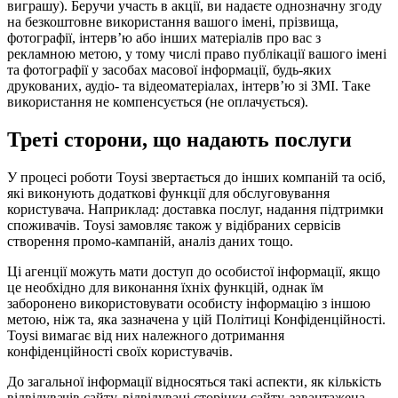
виграшу). Беручи участь в акції, ви надаєте однозначну згоду
на безкоштовне використання вашого імені, прізвища,
фотографії, інтерв’ю або інших матеріалів про вас з
рекламною метою, у тому числі право публікації вашого імені
та фотографії у засобах масової інформації, будь-яких
друкованих, аудіо- та відеоматеріалах, інтерв’ю зі ЗМІ. Таке
використання не компенсується (не оплачується).
Треті сторони, що надають послуги
У процесі роботи Toysi звертається до інших компаній та осіб,
які виконують додаткові функції для обслуговування
користувача. Наприклад: доставка послуг, надання підтримки
споживачів. Toysi замовляє також у відібраних сервісів
створення промо-кампаній, аналіз даних тощо.
Ці агенції можуть мати доступ до особистої інформації, якщо
це необхідно для виконання їхніх функцій, однак їм
заборонено використовувати особисту інформацію з іншою
метою, ніж та, яка зазначена у цій Політиці Конфіденційності.
Toysi вимагає від них належного дотримання
конфіденційності своїх користувачів.
До загальної інформації відносяться такі аспекти, як кількість
відвідувачів сайту, відвідувані сторінки сайту, завантажена