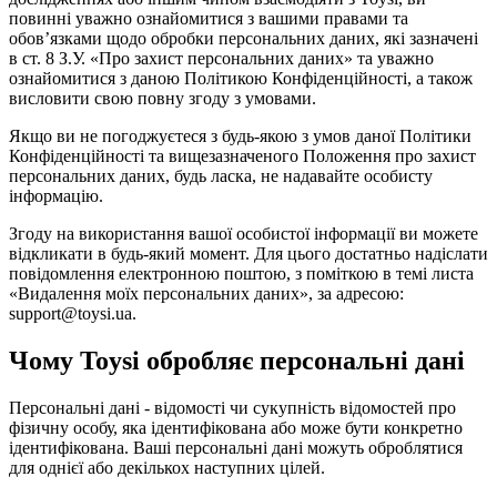
повинні уважно ознайомитися з вашими правами та
обов’язками щодо обробки персональних даних, які зазначені
в ст. 8 З.У. «Про захист персональних даних» та уважно
ознайомитися з даною Політикою Конфіденційності, а також
висловити свою повну згоду з умовами.
Якщо ви не погоджуєтеся з будь-якою з умов даної Політики
Конфіденційності та вищезазначеного Положення про захист
персональних даних, будь ласка, не надавайте особисту
інформацію.
Згоду на використання вашої особистої інформації ви можете
відкликати в будь-який момент. Для цього достатньо надіслати
повідомлення електронною поштою, з поміткою в темі листа
«Видалення моїх персональних даних», за адресою:
support@toysi.ua.
Чому Toysi обробляє персональні дані
Персональні дані - відомості чи сукупність відомостей про
фізичну особу, яка ідентифікована або може бути конкретно
ідентифікована. Ваші персональні дані можуть оброблятися
для однієї або декількох наступних цілей.