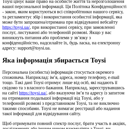
Toysi цінує ваше право на особисте життя та нерозголошення
вашої персональної інформації. Ця Політика Конфіденційності
- закон, яким користуються всі співробітники нашого сервісу,
та регламентує збір і використання особистої інформації, яка
може бути запрошена/отримана при відвідуванні вебсайту
https://toysi.ua/
, при використанні сервісу, при замовленні
послуг, листуванні або телефонній розмові. Якщо у вас
виникнуть питання або проблеми у зв’язку з
конфіденційністю, надсилайте їх, будь ласка, на електронну
адресу: support@toysi.ua.
Яка інформація збирається Toysi
Персональна (особиста) інформація стосується окремого
споживача. Наприклад: ім’я, адреса, номер телефону, e-mail
тощо. Такі дані Toysi отримує лише від осіб, які надають її
свідомо та з власного бажання. Наприклад, зареєструвавшись
на сайті
https://toysi.ua/
, або вказуючи ім’я та адресу із запитом
на отримання подальшої інформації від Toysi, або у
телефонній розмові з представником Toysi, та не виключно
такими способами. Toysi не вимагає реєстрації або надання
такої інформації для відвідування сайту.
Щоб отримувати повний спектр послуг, брати участь в акціях,
дослідженнях або іншим чином взаємодіяти з Toysi, ви