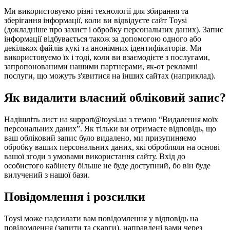
Ми використовуємо різні технології для збирання та
зберігання інформації, коли ви відвідуєте сайт Toysi
(
докладніше про захист і обробку персональних даних
). Запис
інформації відбувається також за допомогою одного або
декількох файлів кукі та анонімних ідентифікаторів. Ми
використовуємо їх і тоді, коли ви взаємодієте з послугами,
запропонованими нашими партнерами, як-от рекламні
послуги, що можуть з'явитися на інших сайтах (наприклад).
Як видалити власний обліковий запис?
Надішліть лист на support@toysi.ua з темою “Видалення моїх
персональних даних”. Як тільки ви отримаєте відповідь, що
ваш обліковий запис було видалено, ми призупиняємо
обробку ваших персональних даних, які обробляли на основі
вашої згоди з умовами використання сайту. Вхід до
особистого кабінету більше не буде доступний, бо він буде
вилучений з нашої бази.
Повідомлення і розсилки
Toysi може надсилати вам повідомлення у відповідь на
повідомлення (запити та скарги), направлені вами через