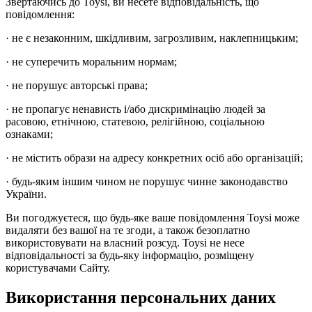
Звертаючись до Toysi, ви несете відповідальність, що
повідомлення:
· не є незаконним, шкідливим, загрозливим, наклепницьким;
· не суперечить моральним нормам;
· не порушує авторські права;
· не пропагує ненависть і/або дискримінацію людей за
расовою, етнічною, статевою, релігійною, соціальною
ознаками;
· не містить образи на адресу конкретних осіб або організацій;
· будь-яким іншим чином не порушує чинне законодавство
України.
Ви погоджуєтеся, що будь-яке ваше повідомлення Toysi може
видаляти без вашої на те згоди, а також безоплатно
використовувати на власний розсуд. Toysi не несе
відповідальності за будь-яку інформацію, розміщену
користувачами Сайту.
Використання персональних даних