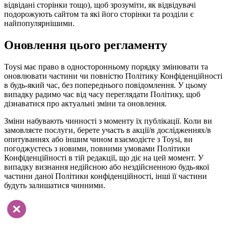
відвідані сторінки тощо), щоб зрозуміти, як відвідувачі
подорожують сайтом та які його сторінки та розділи є
найпопулярнішими.
Оновлення цього регламенту
Toysi має право в односторонньому порядку змінювати та
оновлювати частини чи повністю Політику Конфіденційності
в будь-який час, без попереднього повідомлення. У цьому
випадку радимо час від часу переглядати Політику, щоб
дізнаватися про актуальні зміни та оновлення.
Зміни набувають чинності з моменту їх публікації. Коли ви
замовляєте послуги, берете участь в акції/в дослідженнях/в
опитуваннях або іншим чином взаємодієте з Toysi, ви
погоджуєтесь з новими, повними умовами Політики
Конфіденційності в тій редакції, що діє на цей момент. У
випадку визнання недійсною або нездійсненною будь-якої
частини даної Політики конфіденційності, інші її частини
будуть залишатися чинними.