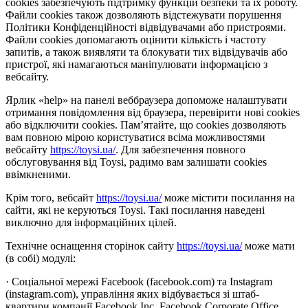
cookies забезпечують підтримку функцій безпеки та їх роботу.
Файли cookies також дозволяють відстежувати порушення
Політики Конфіденційності відвідувачами або пристроями.
Файли cookies допомагають оцінити кількість і частоту
запитів, а також виявляти та блокувати тих відвідувачів або
пристрої, які намагаються маніпулювати інформацією з
вебсайту.
Ярлик «help» на панелі веббраузера допоможе налаштувати
отримання повідомлення від браузера, перевірити нові cookies
або відключити cookies. Пам’ятайте, що cookies дозволяють
вам повною мірою користуватися всіма можливостями
вебсайту
https://toysi.ua/
. Для забезпечення повного
обслуговування від Toysi, радимо вам залишати cookies
ввімкненими.
Крім того, вебсайт
https://toysi.ua/
може містити посилання на
сайти, які не керуються Toysi. Такі посилання наведені
виключно для інформаційних цілей.
Технічне оснащення сторінок сайту
https://toysi.ua/
може мати
(в собі) модулі:
· Соціальної мережі Facebook (facebook.com) та Instagram
(instagram.com), управління яких відбувається зі штаб-
квартири компанії Facebook Inc, Facebook Corporate Office,