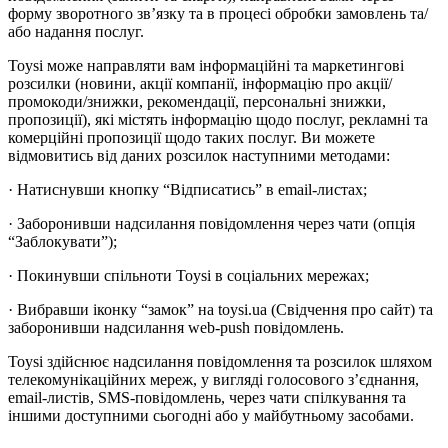
форму зворотного зв’язку та в процесі обробки замовлень та/
або надання послуг.
Toysi може направляти вам інформаційні та маркетингові
розсилки (новини, акції компанії, інформацію про акції/
промокоди/знижки, рекомендації, персональні знижки,
пропозиції), які містять інформацію щодо послуг, рекламні та
комерційні пропозиції щодо таких послуг. Ви можете
відмовитись від даних розсилок наступними методами:
· Натиснувши кнопку “Відписатись” в email-листах;
· Заборонивши надсилання повідомлення через чати (опція
“Заблокувати”);
· Покинувши спільноти Toysi в соціальних мережах;
· Вибравши іконку “замок” на toysi.ua (Свідчення про сайт) та
заборонивши надсилання web-push повідомлень.
Toysi здійснює надсилання повідомлення та розсилок шляхом
телекомунікаційних мереж, у вигляді голосового з’єднання,
email-листів, SMS-повідомлень, через чати спілкування та
іншими доступними сьогодні або у майбутньому засобами.