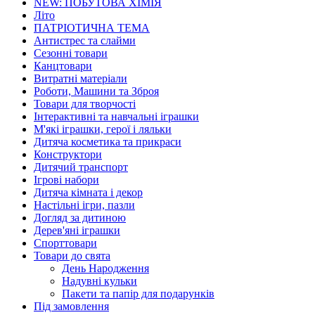
NEW: ПОБУТОВА ХІМІЯ
Літо
ПАТРІОТИЧНА ТЕМА
Антистрес та слайми
Сезонні товари
Канцтовари
Витратні матеріали
Роботи, Машини та Зброя
Товари для творчості
Інтерактивні та навчальні іграшки
М'які іграшки, герої і ляльки
Дитяча косметика та прикраси
Конструктори
Дитячий транспорт
Ігрові набори
Дитяча кімната і декор
Настільні ігри, пазли
Догляд за дитиною
Дерев'яні іграшки
Спорттовари
Товари до свята
День Народження
Надувні кульки
Пакети та папір для подарунків
Під замовлення