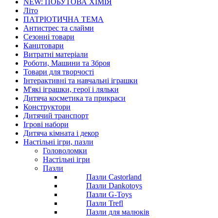
NEW: ПОБУТОВА ХІМІЯ
Літо
ПАТРІОТИЧНА ТЕМА
Антистрес та слайми
Сезонні товари
Канцтовари
Витратні матеріали
Роботи, Машини та Зброя
Товари для творчості
Інтерактивні та навчальні іграшки
М'які іграшки, герої і ляльки
Дитяча косметика та прикраси
Конструктори
Дитячий транспорт
Ігрові набори
Дитяча кімната і декор
Настільні ігри, пазли
Головоломки
Настільні ігри
Пазли
Пазли Castorland
Пазли Dankotoys
Пазли G-Toys
Пазли Trefl
Пазли для малюків