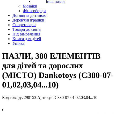
Інші пазли
Мозаїки
Фінгерборди
Догляд за дитиною
Дерев'яні іграшки
Спорттовари
Товари до свята
Під замовлення
Книги для дітей
Уцінка
ПАЗЛИ, 380 ЕЛЕМЕНТІВ
для дітей та дорослих
(МІСТО) Dankotoys (C380-07-
01,02,03,04...10)
Код товару: 290153
Артикул: C380-07-01,02,03,04...10