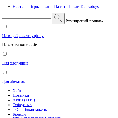
Настільні ігри, пазли
-
Пазли
-
Пазли Dankotoys
Розширений пошук»
Не відображати уцінку
Показати категорії:
Для хлопчиків
Для дівчаток
Хайп
Новинки
Акція (1119)
Очікується
ТОП відвантажень
Бренди