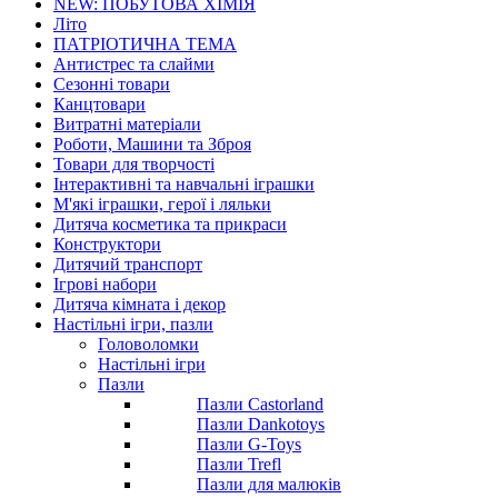
NEW: ПОБУТОВА ХІМІЯ
Літо
ПАТРІОТИЧНА ТЕМА
Антистрес та слайми
Сезонні товари
Канцтовари
Витратні матеріали
Роботи, Машини та Зброя
Товари для творчості
Інтерактивні та навчальні іграшки
М'які іграшки, герої і ляльки
Дитяча косметика та прикраси
Конструктори
Дитячий транспорт
Ігрові набори
Дитяча кімната і декор
Настільні ігри, пазли
Головоломки
Настільні ігри
Пазли
Пазли Castorland
Пазли Dankotoys
Пазли G-Toys
Пазли Trefl
Пазли для малюків