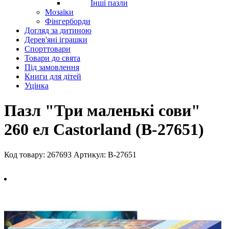
Інші пазли
Мозаїки
Фінгерборди
Догляд за дитиною
Дерев'яні іграшки
Спорттовари
Товари до свята
Під замовлення
Книги для дітей
Уцінка
Пазл "Три маленькі сови"
260 ел Castorland (B-27651)
Код товару: 267693
Артикул: B-27651