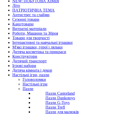
NEW: ПОБУТОВА ХІМІЯ
Літо
ПАТРІОТИЧНА ТЕМА
Антистрес та слайми
Сезонні товари
Канцтовари
Витратні матеріали
Роботи, Машини та Зброя
Товари для творчості
Інтерактивні та навчальні іграшки
М'які іграшки, герої і ляльки
Дитяча косметика та прикраси
Конструктори
Дитячий транспорт
Ігрові набори
Дитяча кімната і декор
Настільні ігри, пазли
Головоломки
Настільні ігри
Пазли
Пазли Castorland
Пазли Dankotoys
Пазли G-Toys
Пазли Trefl
Пазли для малюків