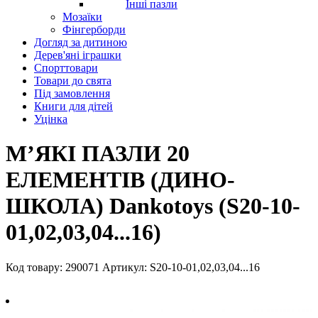
Інші пазли
Мозаїки
Фінгерборди
Догляд за дитиною
Дерев'яні іграшки
Спорттовари
Товари до свята
Під замовлення
Книги для дітей
Уцінка
МʼЯКІ ПАЗЛИ 20
ЕЛЕМЕНТІВ (ДИНО-
ШКОЛА) Dankotoys (S20-10-
01,02,03,04...16)
Код товару: 290071
Артикул: S20-10-01,02,03,04...16