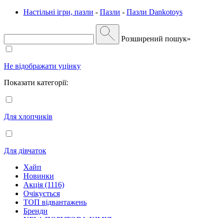
Настільні ігри, пазли
-
Пазли
-
Пазли Dankotoys
Розширений пошук»
Не відображати уцінку
Показати категорії:
Для хлопчиків
Для дівчаток
Хайп
Новинки
Акція (1116)
Очікується
ТОП відвантажень
Бренди