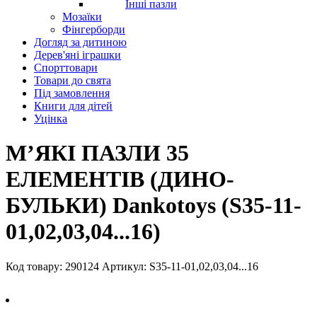
Інші пазли
Мозаїки
Фінгерборди
Догляд за дитиною
Дерев'яні іграшки
Спорттовари
Товари до свята
Під замовлення
Книги для дітей
Уцінка
МʼЯКІ ПАЗЛИ 35
ЕЛЕМЕНТІВ (ДИНО-
БУЛЬКИ) Dankotoys (S35-11-
01,02,03,04...16)
Код товару: 290124
Артикул: S35-11-01,02,03,04...16