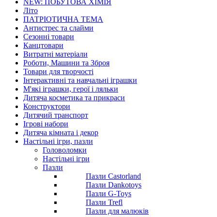
NEW: ПОБУТОВА ХІМІЯ
Літо
ПАТРІОТИЧНА ТЕМА
Антистрес та слайми
Сезонні товари
Канцтовари
Витратні матеріали
Роботи, Машини та Зброя
Товари для творчості
Інтерактивні та навчальні іграшки
М'які іграшки, герої і ляльки
Дитяча косметика та прикраси
Конструктори
Дитячий транспорт
Ігрові набори
Дитяча кімната і декор
Настільні ігри, пазли
Головоломки
Настільні ігри
Пазли
Пазли Castorland
Пазли Dankotoys
Пазли G-Toys
Пазли Trefl
Пазли для малюків