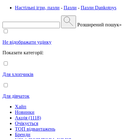
Настільні ігри, пазли
-
Пазли
-
Пазли Dankotoys
Розширений пошук»
Не відображати уцінку
Показати категорії:
Для хлопчиків
Для дівчаток
Хайп
Новинки
Акція (1118)
Очікується
ТОП відвантажень
Бренди