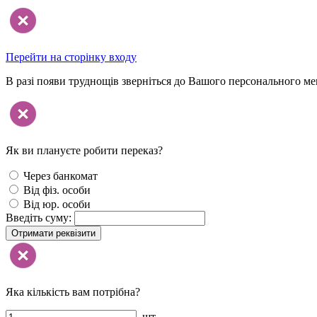
Перейти на сторінку входу
В разі появи труднощів зверніться до Вашого персонального м
Як ви плануєте робити переказ?
Через банкомат
Від фіз. особи
Від юр. особи
Введіть суму:
Отримати реквізити
Яка кількість вам потрібна?
шт.