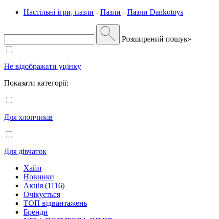
Настільні ігри, пазли
-
Пазли
-
Пазли Dankotoys
Розширений пошук»
Не відображати уцінку
Показати категорії:
Для хлопчиків
Для дівчаток
Хайп
Новинки
Акція (1116)
Очікується
ТОП відвантажень
Бренди