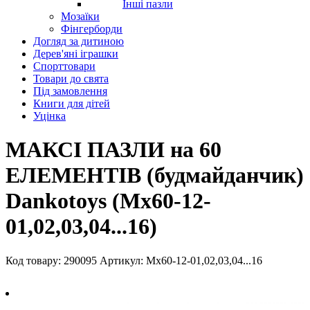
Інші пазли
Мозаїки
Фінгерборди
Догляд за дитиною
Дерев'яні іграшки
Спорттовари
Товари до свята
Під замовлення
Книги для дітей
Уцінка
МАКСІ ПАЗЛИ на 60
ЕЛЕМЕНТІВ (будмайданчик)
Dankotoys (Mx60-12-
01,02,03,04...16)
Код товару: 290095
Артикул: Mx60-12-01,02,03,04...16