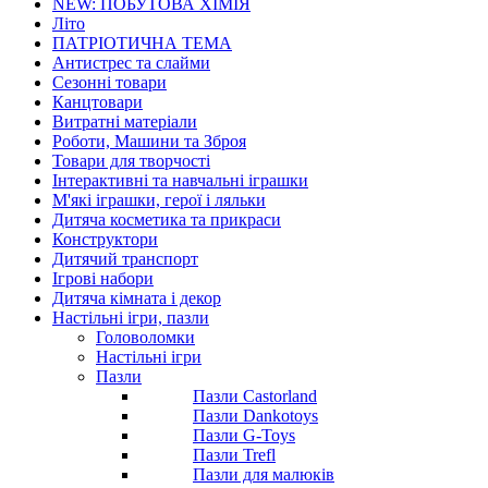
NEW: ПОБУТОВА ХІМІЯ
Літо
ПАТРІОТИЧНА ТЕМА
Антистрес та слайми
Сезонні товари
Канцтовари
Витратні матеріали
Роботи, Машини та Зброя
Товари для творчості
Інтерактивні та навчальні іграшки
М'які іграшки, герої і ляльки
Дитяча косметика та прикраси
Конструктори
Дитячий транспорт
Ігрові набори
Дитяча кімната і декор
Настільні ігри, пазли
Головоломки
Настільні ігри
Пазли
Пазли Castorland
Пазли Dankotoys
Пазли G-Toys
Пазли Trefl
Пазли для малюків