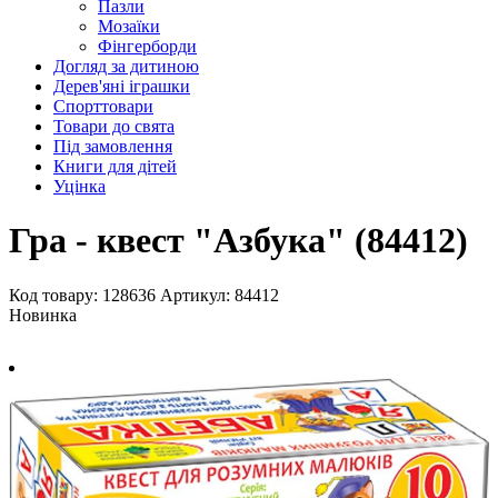
Пазли
Мозаїки
Фінгерборди
Догляд за дитиною
Дерев'яні іграшки
Спорттовари
Товари до свята
Під замовлення
Книги для дітей
Уцінка
Гра - квест "Азбука" (84412)
Код товару: 128636
Артикул: 84412
Новинка