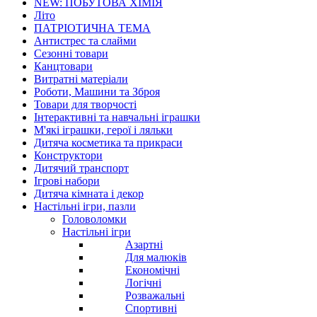
NEW: ПОБУТОВА ХІМІЯ
Літо
ПАТРІОТИЧНА ТЕМА
Антистрес та слайми
Сезонні товари
Канцтовари
Витратні матеріали
Роботи, Машини та Зброя
Товари для творчості
Інтерактивні та навчальні іграшки
М'які іграшки, герої і ляльки
Дитяча косметика та прикраси
Конструктори
Дитячий транспорт
Ігрові набори
Дитяча кімната і декор
Настільні ігри, пазли
Головоломки
Настільні ігри
Азартні
Для малюків
Економічні
Логічні
Розважальні
Спортивні