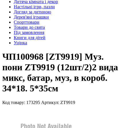
Дитяча кімната і декор
Настільні ігри, пазли
Догляд за дитиною
Дерев'яні іграшки
Спорттовари
Товари до свята
Під замовлення
Книги для дітей
Уцінка
ЧП100968 [ZT9919] Муз.
пони ZT9919 (12шт/2)2 вида
микс, батар, муз, в короб.
34*18. 5*35см
Код товару: 173295
Артикул: ZT9919