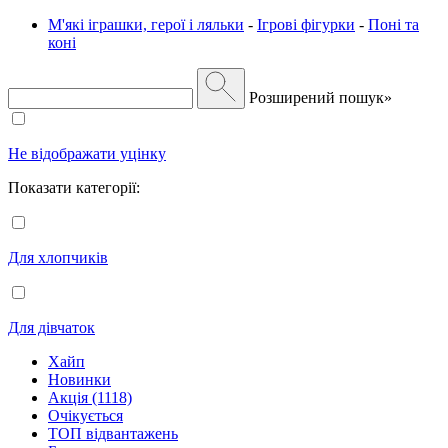
М'які іграшки, герої і ляльки
-
Ігрові фігурки
-
Поні та
коні
Розширений пошук»
Не відображати уцінку
Показати категорії:
Для хлопчиків
Для дівчаток
Хайп
Новинки
Акція (1118)
Очікується
ТОП відвантажень