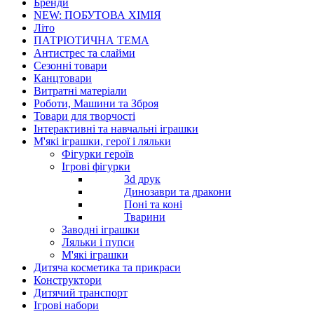
Бренди
NEW: ПОБУТОВА ХІМІЯ
Літо
ПАТРІОТИЧНА ТЕМА
Антистрес та слайми
Сезонні товари
Канцтовари
Витратні матеріали
Роботи, Машини та Зброя
Товари для творчості
Інтерактивні та навчальні іграшки
М'які іграшки, герої і ляльки
Фігурки героїв
Ігрові фігурки
3d друк
Динозаври та дракони
Поні та коні
Тварини
Заводні іграшки
Ляльки і пупси
М'які іграшки
Дитяча косметика та прикраси
Конструктори
Дитячий транспорт
Ігрові набори