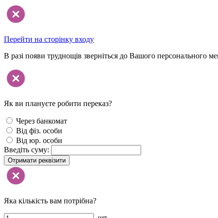
Перейти на сторінку входу
В разі появи труднощів зверніться до Вашого персонального м
Як ви плануєте робити переказ?
Через банкомат
Від фіз. особи
Від юр. особи
Введіть суму:
Отримати реквізити
Яка кількість вам потрібна?
шт.