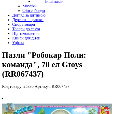
Інші пазли
Мозаїки
Фінгерборди
Догляд за дитиною
Дерев'яні іграшки
Спорттовари
Товари до свята
Під замовлення
Книги для дітей
Уцінка
Пазли "Робокар Поли:
команда", 70 ел Gtoys
(RR067437)
Код товару: 25330
Артикул: RR067437