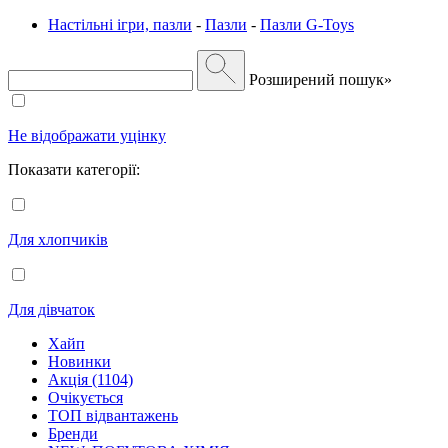
Настільні ігри, пазли
-
Пазли
-
Пазли G-Toys
Розширений пошук»
Не відображати уцінку
Показати категорії:
Для хлопчиків
Для дівчаток
Хайп
Новинки
Акція (1104)
Очікується
ТОП відвантажень
Бренди