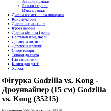
Заводні іграшки
Ляльки і пупси
М'які іграшки
Дитяча косметика та прикраси
Конструктори
Дитячий транспорт
Ігрові набори
Дитяча кімната і декор
Настільні ігри, пазли
Догляд за дитиною
Дерев'яні іграшки
Спорттовари
Товари до свята
Під замовлення
Книги для дітей
Уцінка
Фігурка Godzilla vs. Kong -
Дроунвайпер (15 см) Godzilla
vs. Kong (35215)
Код товару: 298198
Артикул: 35215