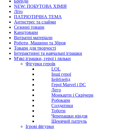
Бренди
NEW: ПОБУТОВА ХІМІЯ
Літо
ПАТРІОТИЧНА ТЕМА
Антистрес та слайми
Сезонні товари
Канцтовари
Витратні матеріали
Роботи, Машини та Зброя
Товари для творчості
Інтерактивні та навчальні іграшки
М'які іграшки, герої і ляльки
Фігурки героїв
LOL
Інші герої
Бейблейд
Герої Marvel і DC
Лего
Монкарти і Скрічери
Робокари
Солдатики
Тоботи
Черепашки ніндзя
Щенячий патруль
Ігрові фігурки