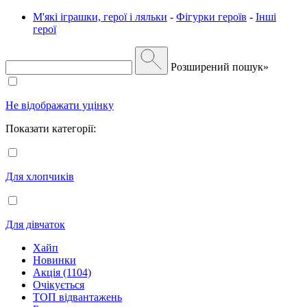
М'які іграшки, герої і ляльки
-
Фігурки героїв
-
Інші
герої
Розширений пошук»
Не відображати уцінку
Показати категорії:
Для хлопчиків
Для дівчаток
Хайп
Новинки
Акція (1104)
Очікується
ТОП відвантажень