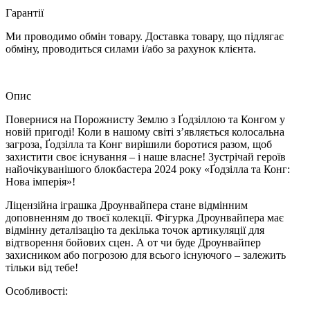
Гарантії
Ми проводимо обмін товару. Доставка товару, що підлягає
обміну, проводиться силами і/або за рахунок клієнта.
Опис
Повернися на Порожнисту Землю з Ґодзіллою та Конгом у
новій пригоді! Коли в нашому світі з’являється колосальна
загроза, Ґодзілла та Конг вирішили боротися разом, щоб
захистити своє існування – і наше власне! Зустрічай героїв
найочікуванішого блокбастера 2024 року «Ґодзілла та Конг:
Нова імперія»!
Ліцензійна іграшка Дроунвайпера стане відмінним
доповненням до твоєї колекції. Фігурка Дроунвайпера має
відмінну деталізацію та декілька точок артикуляції для
відтворення бойових сцен. А от чи буде Дроунвайпер
захисником або погрозою для всього існуючого – залежить
тільки від тебе!
Особливості: