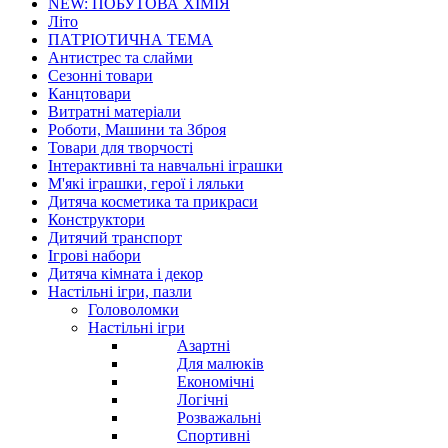
NEW: ПОБУТОВА ХІМІЯ
Літо
ПАТРІОТИЧНА ТЕМА
Антистрес та слайми
Сезонні товари
Канцтовари
Витратні матеріали
Роботи, Машини та Зброя
Товари для творчості
Інтерактивні та навчальні іграшки
М'які іграшки, герої і ляльки
Дитяча косметика та прикраси
Конструктори
Дитячий транспорт
Ігрові набори
Дитяча кімната і декор
Настільні ігри, пазли
Головоломки
Настільні ігри
Азартні
Для малюків
Економічні
Логічні
Розважальні
Спортивні