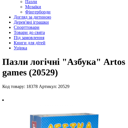
Пазли
Мозаїки
Фінгерборди
Догляд за дитиною
Дерев'яні іграшки
Спорттовари
Товари до свята
Під замовлення
Книги для дітей
Уцінка
Пазли логічні "Азбука" Artos
games (20529)
Код товару: 18378
Артикул: 20529