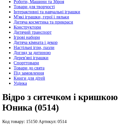
Роботи, Машини та Зброя
Товари для творчості
Інтерактивні та навчальні іграшки
М'які іграшки, герої і ляльки
Дитяча косметика та прикраси
Конструктори
Дитячий транспорт
Ігрові набори
Дитяча кімната і декор
Настільні ігри, пазли
Догляд за дитиною
Дерев'яні іграшки
Спорттовари
Товари до свята
Під замовлення
Книги для дітей
Уцінка
Відро з ситечком і кришкою
Юника (0514)
Код товару: 15150
Артикул: 0514