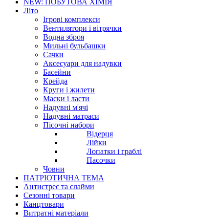
NEW: ПОБУТОВА ХІМІЯ
Літо
Ігрові комплекси
Вентилятори і вітрячки
Водна зброя
Мильні бульбашки
Сачки
Аксесуари для надувки
Басейни
Крейда
Круги і жилети
Маски і ласти
Надувні м'ячі
Надувні матраси
Пісочні набори
Відерця
Лійки
Лопатки і граблі
Пасочки
Човни
ПАТРІОТИЧНА ТЕМА
Антистрес та слайми
Сезонні товари
Канцтовари
Витратні матеріали