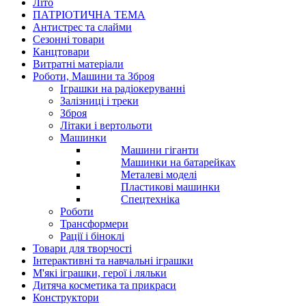
Літо
ПАТРІОТИЧНА ТЕМА
Антистрес та слайми
Сезонні товари
Канцтовари
Витратні матеріали
Роботи, Машини та Зброя
Іграшки на радіокеруванні
Залізниці і треки
Зброя
Літаки і вертольоти
Машинки
Машини гіганти
Машинки на батарейках
Металеві моделі
Пластикові машинки
Спецтехніка
Роботи
Трансформери
Рації і біноклі
Товари для творчості
Інтерактивні та навчальні іграшки
М'які іграшки, герої і ляльки
Дитяча косметика та прикраси
Конструктори