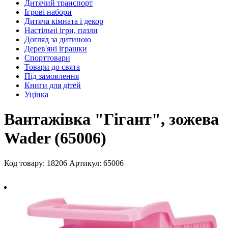
Дитячий транспорт
Ігрові набори
Дитяча кімната і декор
Настільні ігри, пазли
Догляд за дитиною
Дерев'яні іграшки
Спорттовари
Товари до свята
Під замовлення
Книги для дітей
Уцінка
Вантажівка "Гігант", зожева
Wader (65006)
Код товару: 18206
Артикул: 65006