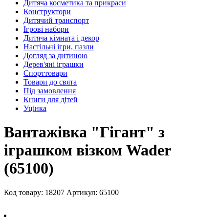
Дитяча косметика та прикраси
Конструктори
Дитячий транспорт
Ігрові набори
Дитяча кімната і декор
Настільні ігри, пазли
Догляд за дитиною
Дерев'яні іграшки
Спорттовари
Товари до свята
Під замовлення
Книги для дітей
Уцінка
Вантажівка "Гігант" з
іграшком візком Wader
(65100)
Код товару: 18207
Артикул: 65100