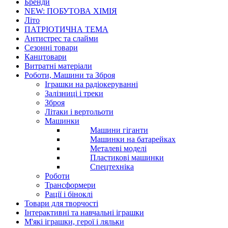
Бренди
NEW: ПОБУТОВА ХІМІЯ
Літо
ПАТРІОТИЧНА ТЕМА
Антистрес та слайми
Сезонні товари
Канцтовари
Витратні матеріали
Роботи, Машини та Зброя
Іграшки на радіокеруванні
Залізниці і треки
Зброя
Літаки і вертольоти
Машинки
Машини гіганти
Машинки на батарейках
Металеві моделі
Пластикові машинки
Спецтехніка
Роботи
Трансформери
Рації і біноклі
Товари для творчості
Інтерактивні та навчальні іграшки
М'які іграшки, герої і ляльки