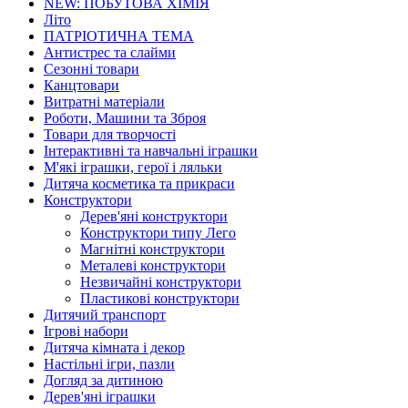
NEW: ПОБУТОВА ХІМІЯ
Літо
ПАТРІОТИЧНА ТЕМА
Антистрес та слайми
Сезонні товари
Канцтовари
Витратні матеріали
Роботи, Машини та Зброя
Товари для творчості
Інтерактивні та навчальні іграшки
М'які іграшки, герої і ляльки
Дитяча косметика та прикраси
Конструктори
Дерев'яні конструктори
Конструктори типу Лего
Магнітні конструктори
Металеві конструктори
Незвичайні конструктори
Пластикові конструктори
Дитячий транспорт
Ігрові набори
Дитяча кімната і декор
Настільні ігри, пазли
Догляд за дитиною
Дерев'яні іграшки