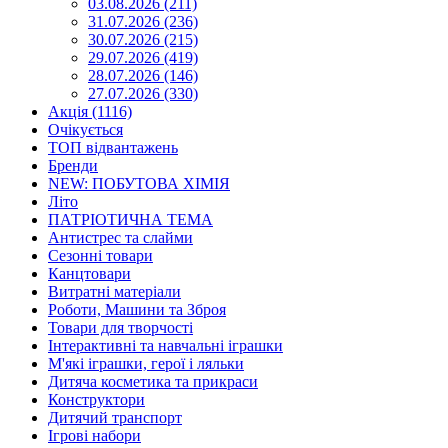
03.08.2026 (211)
31.07.2026 (236)
30.07.2026 (215)
29.07.2026 (419)
28.07.2026 (146)
27.07.2026 (330)
Акція (1116)
Очікується
ТОП відвантажень
Бренди
NEW: ПОБУТОВА ХІМІЯ
Літо
ПАТРІОТИЧНА ТЕМА
Антистрес та слайми
Сезонні товари
Канцтовари
Витратні матеріали
Роботи, Машини та Зброя
Товари для творчості
Інтерактивні та навчальні іграшки
М'які іграшки, герої і ляльки
Дитяча косметика та прикраси
Конструктори
Дитячий транспорт
Ігрові набори