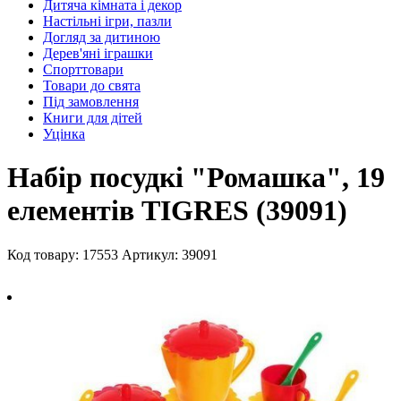
Дитяча кімната і декор
Настільні ігри, пазли
Догляд за дитиною
Дерев'яні іграшки
Спорттовари
Товари до свята
Під замовлення
Книги для дітей
Уцінка
Набір посудкі "Ромашка", 19
елементів TIGRES (39091)
Код товару: 17553
Артикул: 39091