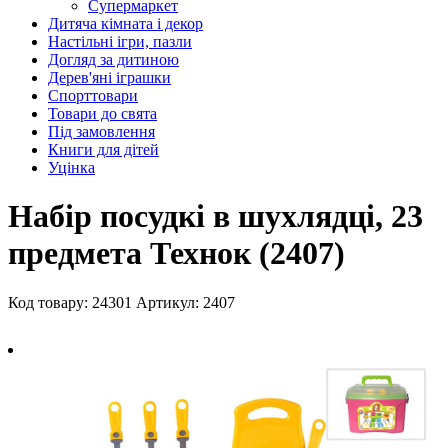
Супермаркет
Дитяча кімната і декор
Настільні ігри, пазли
Догляд за дитиною
Дерев'яні іграшки
Спорттовари
Товари до свята
Під замовлення
Книги для дітей
Уцінка
Набір посудкі в шухлядці, 23
предмета Технок (2407)
Код товару: 24301
Артикул: 2407