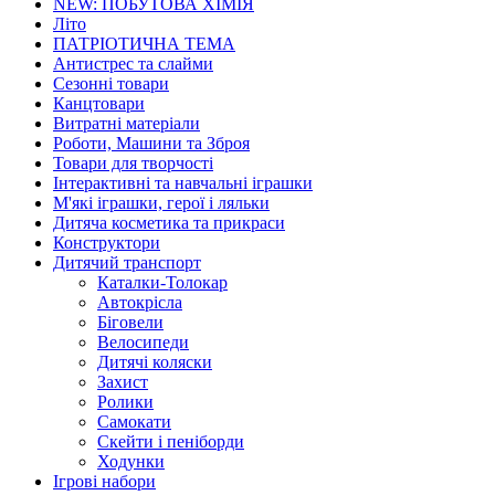
NEW: ПОБУТОВА ХІМІЯ
Літо
ПАТРІОТИЧНА ТЕМА
Антистрес та слайми
Сезонні товари
Канцтовари
Витратні матеріали
Роботи, Машини та Зброя
Товари для творчості
Інтерактивні та навчальні іграшки
М'які іграшки, герої і ляльки
Дитяча косметика та прикраси
Конструктори
Дитячий транспорт
Каталки-Толокар
Автокрісла
Біговели
Велосипеди
Дитячі коляски
Захист
Ролики
Самокати
Скейти і пеніборди
Ходунки
Ігрові набори