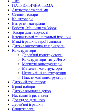
Літо
ПАТРІОТИЧНА ТЕМА
Антистрес та слайми
Сезонні товари
Канцтовари
Витратні матеріали
Роботи, Машини та Зброя
Товари для творчості
Інтерактивні та навчальні іграшки
М'які іграшки, герої і ляльки
Дитяча косметика та прикраси
Конструктори
Дерев'яні конструктори
Конструктори типу Лего
Магнітні конструктори
Металеві конструктори
Незвичайні конструктори
Пластикові конструктори
Дитячий транспорт
Ігрові набори
Дитяча кімната і декор
Настільні ігри, пазли
Догляд за дитиною
Дерев'яні іграшки
Спорттовари