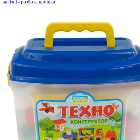
валізці - розбита кришка