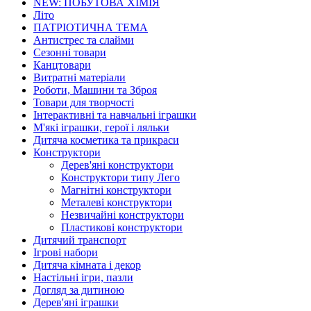
NEW: ПОБУТОВА ХІМІЯ
Літо
ПАТРІОТИЧНА ТЕМА
Антистрес та слайми
Сезонні товари
Канцтовари
Витратні матеріали
Роботи, Машини та Зброя
Товари для творчості
Інтерактивні та навчальні іграшки
М'які іграшки, герої і ляльки
Дитяча косметика та прикраси
Конструктори
Дерев'яні конструктори
Конструктори типу Лего
Магнітні конструктори
Металеві конструктори
Незвичайні конструктори
Пластикові конструктори
Дитячий транспорт
Ігрові набори
Дитяча кімната і декор
Настільні ігри, пазли
Догляд за дитиною
Дерев'яні іграшки