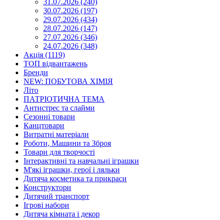
31.07.2026 (240)
30.07.2026 (197)
29.07.2026 (434)
28.07.2026 (147)
27.07.2026 (346)
24.07.2026 (348)
Акція (1119)
ТОП відвантажень
Бренди
NEW: ПОБУТОВА ХІМІЯ
Літо
ПАТРІОТИЧНА ТЕМА
Антистрес та слайми
Сезонні товари
Канцтовари
Витратні матеріали
Роботи, Машини та Зброя
Товари для творчості
Інтерактивні та навчальні іграшки
М'які іграшки, герої і ляльки
Дитяча косметика та прикраси
Конструктори
Дитячий транспорт
Ігрові набори
Дитяча кімната і декор