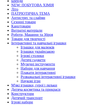
Бренди
NEW: ПОБУТОВА ХІМІЯ
Літо
ПАТРІОТИЧНА ТЕМА
Антистрес та слайми
Сезонні товари
Канцтовари
Витратні матеріали
Роботи, Машини та Зброя
Товари для творчості
Інтерактивні та навчальні іграшки
Іграшки для малюків
Іграшки українською
Ігрові столики
Дитячі гаджети
Музичні інструменти
Набори для навчання
Плакати інтерактивні
Розважальні інтерактивні іграшки
Наукові ігри
М'які іграшки, герої і ляльки
Дитяча косметика та прикраси
Конструктори
Дитячий транспорт
Ігрові набори