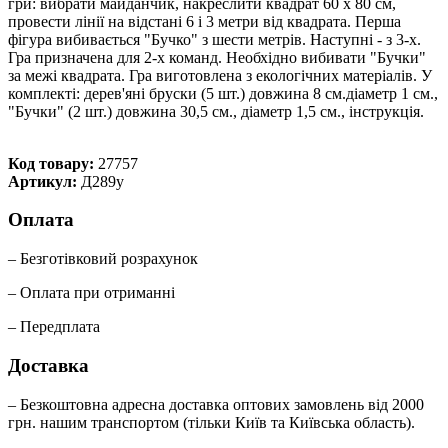
гри: вибрати майданчик, накреслити квадрат 60 х 80 см,
провести лінії на відстані 6 і 3 метри від квадрата. Перша
фігура вибивається "Бучко" з шести метрів. Наступні - з 3-х.
Гра призначена для 2-х команд. Необхідно вибивати "Бучки"
за межі квадрата. Гра виготовлена з екологічних матеріалів. У
комплекті: дерев'яні бруски (5 шт.) довжина 8 см.діаметр 1 см.,
"Бучки" (2 шт.) довжина 30,5 см., діаметр 1,5 см., iнструкція.
Код товару:
27757
Артикул:
Д289у
Оплата
– Безготівковий розрахунок
– Оплата при отриманні
– Передплата
Доставка
– Безкоштовна адресна доставка оптових замовлень від 2000
грн. нашим транспортом (тільки Київ та Київська область).