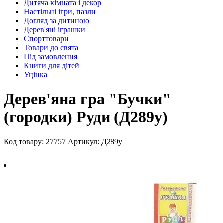
Дитяча кімната і декор
Настільні ігри, пазли
Догляд за дитиною
Дерев'яні іграшки
Спорттовари
Товари до свята
Під замовлення
Книги для дітей
Уцінка
Дерев'яна гра "Бучки"
(городки) Руди (Д289у)
Код товару: 27757
Артикул: Д289у