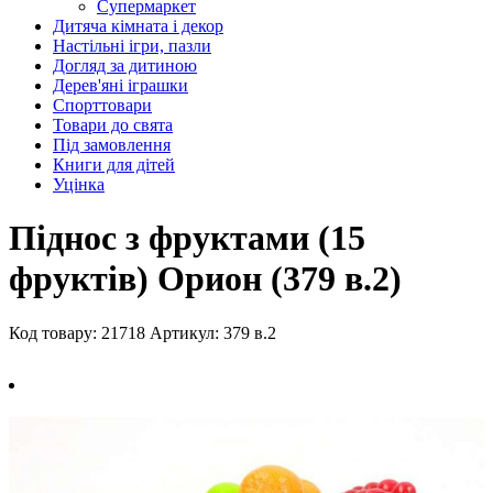
Супермаркет
Дитяча кімната і декор
Настільні ігри, пазли
Догляд за дитиною
Дерев'яні іграшки
Спорттовари
Товари до свята
Під замовлення
Книги для дітей
Уцінка
Піднос з фруктами (15
фруктів) Орион (379 в.2)
Код товару: 21718
Артикул: 379 в.2