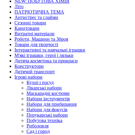
NEW: ПОБУТОВА ХІМІЯ
Літо
ПАТРІОТИЧНА ТЕМА
Антистрес та слайми
Сезонні товари
Канцтовари
Витратні матеріали
Роботи, Машини та Зброя
Товари для творчості
Інтерактивні та навчальні іграшки
М'які іграшки, герої і ляльки
Дитяча косметика та прикраси
Конструктори
Дитячий транспорт
Ігрові набори
Кухні і посуд
Лікарські набори
Маскарадні костюми
Набори інструментів
Набори для прибирання
Набори для фокусів
Перукарські набори
Побутова техніка
Риболовля
Сад і город