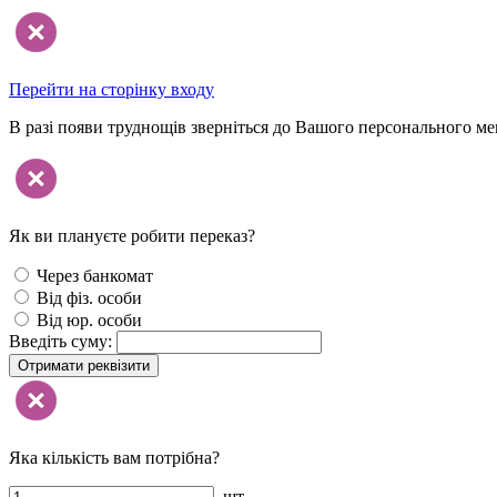
Перейти на сторінку входу
В разі появи труднощів зверніться до Вашого персонального м
Як ви плануєте робити переказ?
Через банкомат
Від фіз. особи
Від юр. особи
Введіть суму:
Отримати реквізити
Яка кількість вам потрібна?
шт.