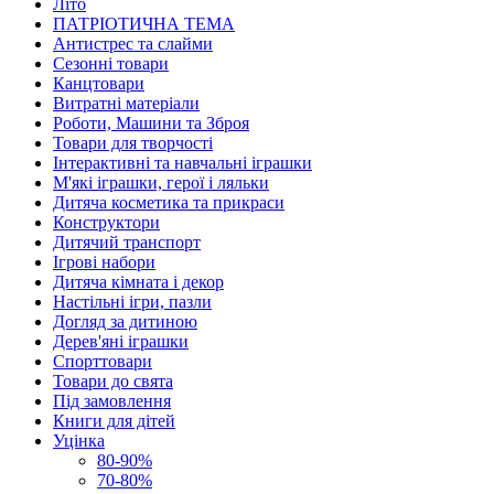
Літо
ПАТРІОТИЧНА ТЕМА
Антистрес та слайми
Сезонні товари
Канцтовари
Витратні матеріали
Роботи, Машини та Зброя
Товари для творчості
Інтерактивні та навчальні іграшки
М'які іграшки, герої і ляльки
Дитяча косметика та прикраси
Конструктори
Дитячий транспорт
Ігрові набори
Дитяча кімната і декор
Настільні ігри, пазли
Догляд за дитиною
Дерев'яні іграшки
Спорттовари
Товари до свята
Під замовлення
Книги для дітей
Уцінка
80-90%
70-80%