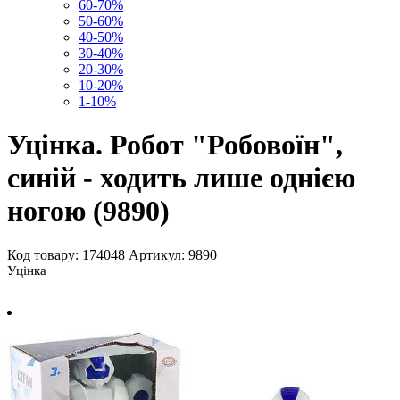
60-70%
50-60%
40-50%
30-40%
20-30%
10-20%
1-10%
Уцінка. Робот "Робовоїн",
синій - ходить лише однією
ногою (9890)
Код товару: 174048
Артикул: 9890
Уцінка