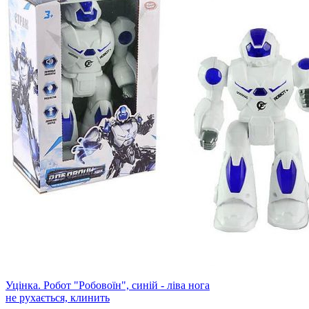
Уцінка. Робот "Робовоїн", синій - ліва нога
не рухається, клинить