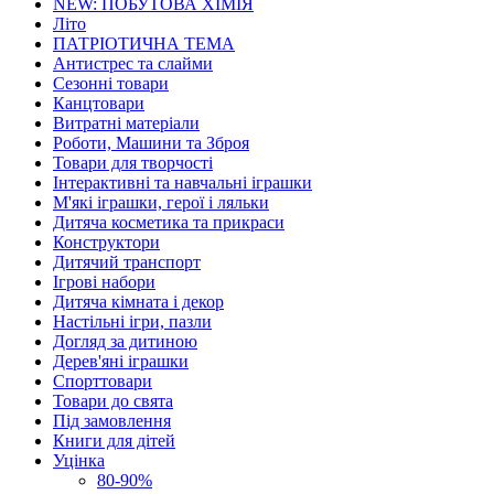
NEW: ПОБУТОВА ХІМІЯ
Літо
ПАТРІОТИЧНА ТЕМА
Антистрес та слайми
Сезонні товари
Канцтовари
Витратні матеріали
Роботи, Машини та Зброя
Товари для творчості
Інтерактивні та навчальні іграшки
М'які іграшки, герої і ляльки
Дитяча косметика та прикраси
Конструктори
Дитячий транспорт
Ігрові набори
Дитяча кімната і декор
Настільні ігри, пазли
Догляд за дитиною
Дерев'яні іграшки
Спорттовари
Товари до свята
Під замовлення
Книги для дітей
Уцінка
80-90%