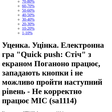
70-80%
60-70%
50-60%
40-50%
30-40%
20-30%
10-20%
1-10%
Уценка. Уцінка. Електронна
гра "Quick push: Стіч" з
екраном Поганоно працює,
западають кнопки і не
можливо пройти наступний
рівень - Не корректно
працює MIC (sa1114)